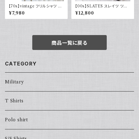
【70s】vintage フリルシャツ ヴ
【00s】SLATES スレイツ ツー
ィンテージ古着 長袖シャツ ドレ
タック スラックス リーバイス Le
¥7,980
¥12,800
スシャツ 白 ホワイト系 1970年
vi's カーキグリーン 古着
代 レトロ
商品一覧に戻る
CATEGORY
Military
T Shirts
Polo shirt
S/S Shirts