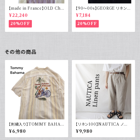
【made in France】OLD Cha
【90～00s】GEORGE リネンレ
rvet ストライプ 切り替え 紫
ーヨンシャツ 黒 ボックスシルエ
¥22,240
¥7,184
ット XL
20%OFF
20%OFF
その他の商品
【刺繍入り】TOMMY BAHA
【リネン100】NAUTICA ノー
MA トミーバハマ オープンカラ
ティカ ツータックパンツ スラック
¥6,980
¥9,980
ーシャツ シルク100％ 開禁 古
ス 古着 ワイドパンツ
着 アメカジ ストライプ