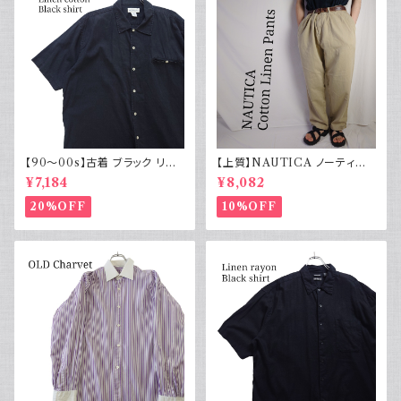
【90～00s】古着 ブラック リネ
【上質】NAUTICA ノーティカ
ンコットンシャツ 黒 ボックスシ
コットンリネンパンツ ツータック
¥7,184
¥8,082
ルエット
20%OFF
10%OFF