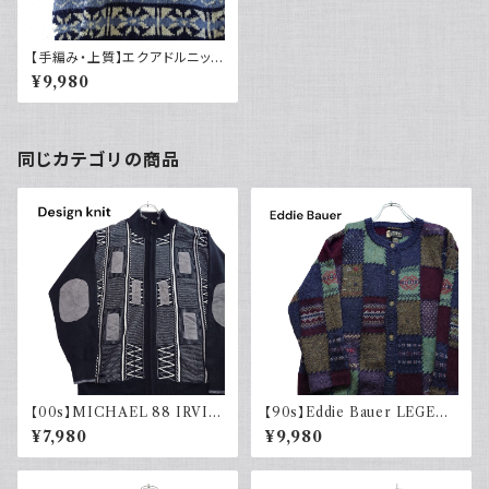
【手編み・上質】エクアドルニット
ノルディック柄 ローゲージ ウー
¥9,980
ル 総柄
同じカテゴリの商品
【00s】MICHAEL 88 IRVIN
【90s】Eddie Bauer LEGEN
デザインニット ジップアップ エ
D エディーバウアー レジェンド
¥7,980
¥9,980
ルボーパッチ 古着 レトロ モード
総柄ニット カーディガン ウール
アクリル
レトロ 90年代