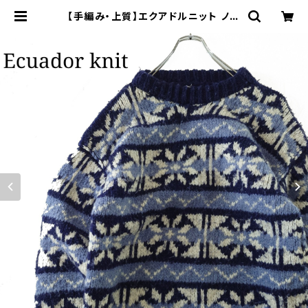
【手編み・上質】エクアドルニット ノル
ディック柄 ローゲージ ウール 総柄 |
オンライン古着屋 9chord