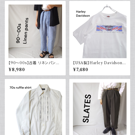
【90～00s】古着 リネンパンツ
【USA製】Harley Davidson
ストライプ ライトブルー 夏 スラ
ハーレーダビッドソン プリントT
¥8,980
¥7,480
ックス
シャツ 古着 ホワイト 白 2002
年 100周年