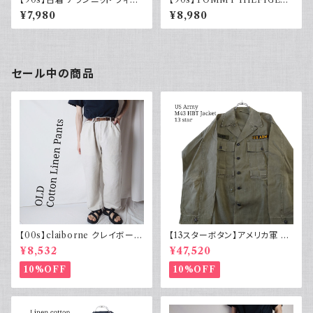
シャマンセーター ブラックネイ
トミーヒルフィガー オールドトミ
¥7,980
¥8,980
ビー 黒紺 ウール 90年代 ヴィ
ー チルデンニット コットン セー
ンテージ Vintage
ター ネイビー 刺繍 90年代
セール中の商品
【00s】claiborne クレイボーン
【13スターボタン】アメリカ軍 M
リネンコットンパンツ ツータック
43 HBT ジャケット パッチ 軍物
¥8,532
¥47,520
実物
10%OFF
10%OFF