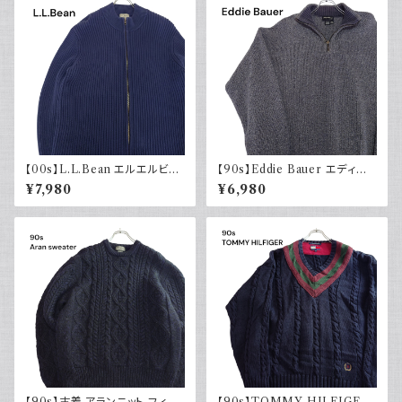
【00s】L.L.Bean エルエルビー
【90s】Eddie Bauer エディー
ン ドライバーズニット リブ編み
バウアー コットンニット ハーフ
¥7,980
¥6,980
ネイビー セーター コットンニッ
ジップ USA製 グレー 90年代
ト 古着 アウトドア
古着
【90s】古着 アランニット フィッ
【90s】TOMMY HILFIGER