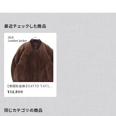
最近チェックした商品
【雰囲気抜群】DAVID TAYLO
R ヌバックレザーブルゾンジャケ
¥14,800
ット 茶色
同じカテゴリの商品