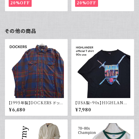
20%OFF
20%OFF
その他の商品
【1995年製】DOCKERS ドッカ
【USA製・90s】HIGHLANDE
ーズ チェックシャツ ダブルポケ
R 悪魔の戦士 オフィシャルTシ
¥6,480
¥7,980
ット 古着 アメカジ リーバイス
ャツ
長袖 90s