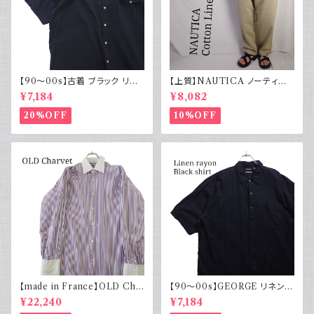
【90～00s】古着 ブラック リネ
【上質】NAUTICA ノーティカ
ンコットンシャツ 黒 ボックスシ
コットンリネンパンツ ツータック
¥7,184
¥8,082
ルエット
20%OFF
10%OFF
【made in France】OLD Cha
【90～00s】GEORGE リネンレ
rvet ストライプ 切り替え 紫
ーヨンシャツ 黒 ボックスシルエ
¥22,240
¥7,184
ット XL