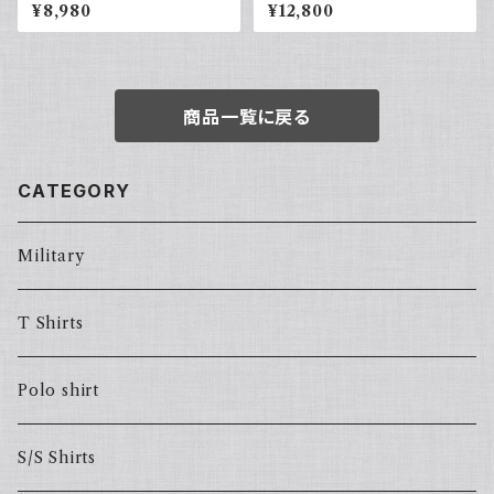
着 長袖リネンシャツ ネイビー
タック スラックス リーバイス Le
¥8,980
¥12,800
アメカジ古着
vi's カーキグリーン 古着
商品一覧に戻る
CATEGORY
Military
T Shirts
Polo shirt
S/S Shirts