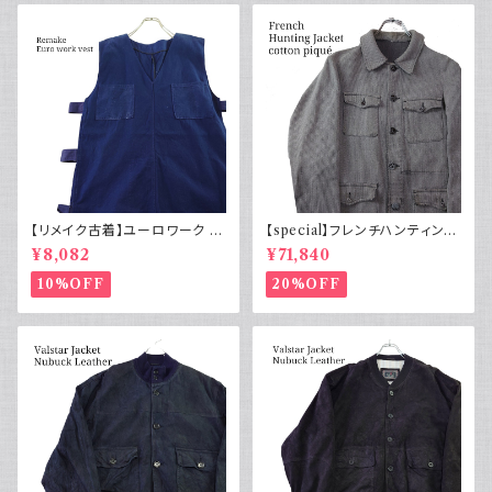
【リメイク古着】ユーロワーク ベ
【special】フレンチハンティング
スト フランス軍GAOモチーフ 管
ジャケット コットンピケ 動物ボ
¥8,082
¥71,840
理番号E217
タン50s
10%OFF
20%OFF