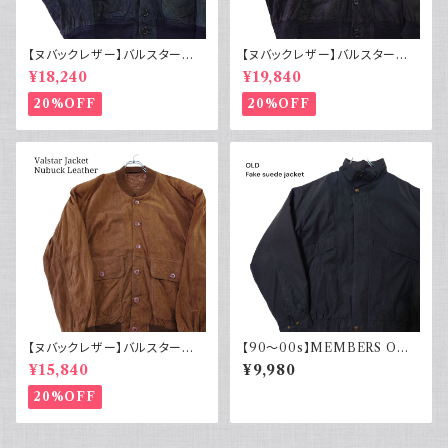
【ヌバックレザー】バルスター型
【ヌバックレザー】バルスター型
ブルゾンジャケット ユーロ古着
ブルゾンジャケット イタリア ヴィ
¥18,240
¥19,840
ヴィンテージ 紺
ンテージ 黒
20%OFF
20%OFF
【ヌバックレザー】バルスター型
【90～00s】MEMBERS ONL
ブルゾンジャケット ヴァルスター
Y メンバーズオンリー フェード
¥15,840
¥9,980
ヴィンテージ
スエード ブルゾンジャケット ス
ウェード フェードブラック ライナ
20%OFF
ー付き ポリエステル 90年代 2
000年代