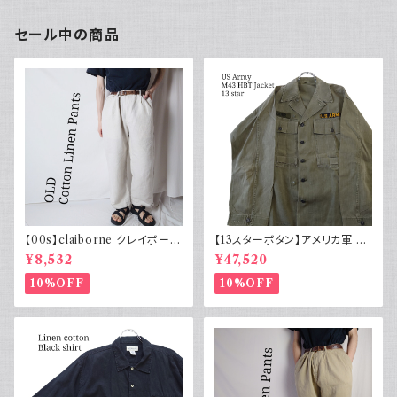
セール中の商品
【00s】claiborne クレイボーン
【13スターボタン】アメリカ軍 M
リネンコットンパンツ ツータック
43 HBT ジャケット パッチ 軍物
¥8,532
¥47,520
実物
10%OFF
10%OFF