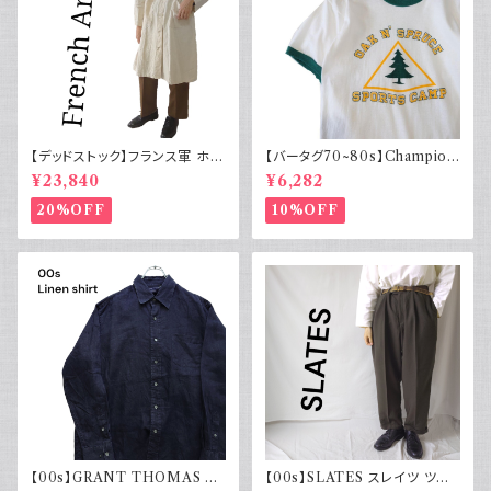
【デッドストック】フランス軍 ホス
【バータグ70~80s】Champion
ピタルコート リネンコート シン
チャンピオン リンガーTシャツ
¥23,840
¥6,282
グルタイプ
染み込み
20%OFF
10%OFF
【00s】GRANT THOMAS 古
【00s】SLATES スレイツ ツー