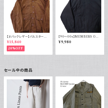
【ヌバックレザー】バルスター型
【90～00s】MEMBERS ONL
ブルゾンジャケット ヴァルスター
Y メンバーズオンリー フェード
¥15,840
¥9,980
ヴィンテージ
スエード ブルゾンジャケット ス
ウェード フェードブラック ライナ
20%OFF
ー付き ポリエステル 90年代 2
000年代
セール中の商品