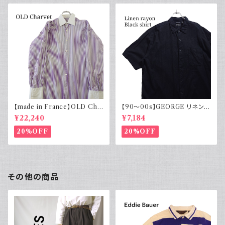
【made in France】OLD Cha
【90～00s】GEORGE リネンレ
rvet ストライプ 切り替え 紫
ーヨンシャツ 黒 ボックスシルエ
¥22,240
¥7,184
ット XL
20%OFF
20%OFF
その他の商品