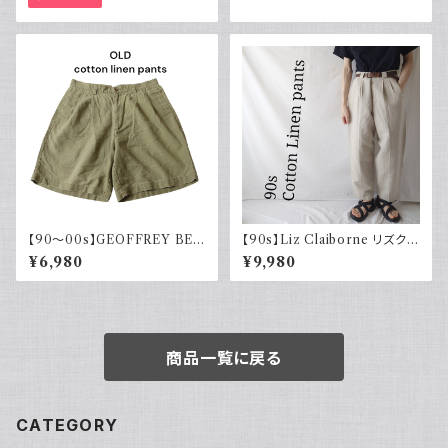
【90～00s】GEOFFREY BEE
【90s】Liz Claiborne リズクレ
NE コットンリネンショーツ ツー
イボーン コットンリネンパンツ
¥6,980
¥9,980
タック カーキグリーン フェード
ツータック ワイド スラックス 古
古着
着
商品一覧に戻る
CATEGORY