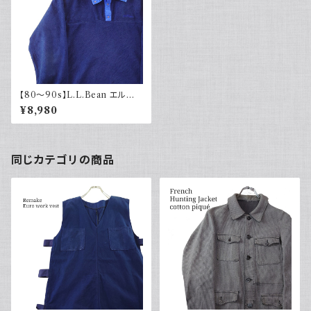
【80～90s】L.L.Bean エルエ
ルビーン フリース 青 紺 筆記体
¥8,980
ロゴ
同じカテゴリの商品