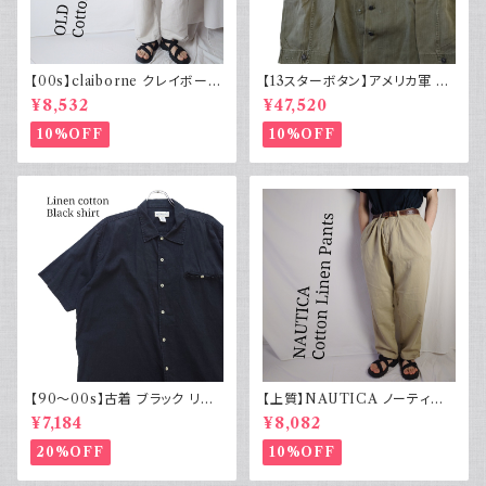
【00s】claiborne クレイボーン
【13スターボタン】アメリカ軍 M
リネンコットンパンツ ツータック
43 HBT ジャケット パッチ 軍物
¥8,532
¥47,520
実物
10%OFF
10%OFF
【90～00s】古着 ブラック リネ
【上質】NAUTICA ノーティカ
ンコットンシャツ 黒 ボックスシ
コットンリネンパンツ ツータック
¥7,184
¥8,082
ルエット
20%OFF
10%OFF