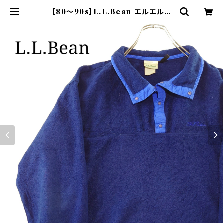
【80～90s】L.L.Bean エルエルビ
ーン フリース 青 紺 筆記体ロゴ | オ
ンライン古着屋 9chord