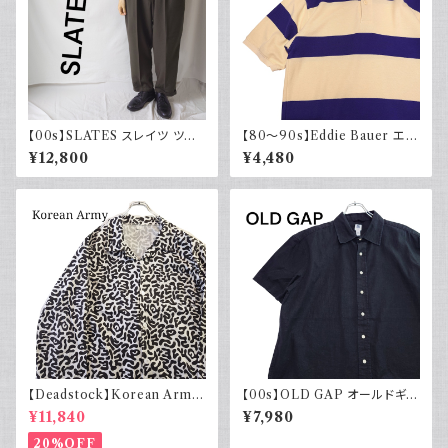
【00s】SLATES スレイツ ツー
【80～90s】Eddie Bauer エデ
タック スラックス リーバイス Le
ィバウアー ポロシャツ 太ボーダ
¥12,800
¥4,480
vi's カーキグリーン 古着
ー 黒タグ
【Deadstock】Korean Army
【00s】OLD GAP オールドギャ
韓国軍 バクテリアカモジャケッ
ップ コットンリネンシャツ ブラッ
¥11,840
¥7,980
ト
ク 黒 古着 半袖
20%OFF