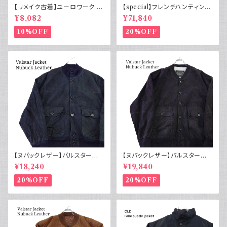
【リメイク古着】ユーロワーク ベ
【special】フレンチハンティング
スト フランス軍GAOモチーフ 管
ジャケット コットンピケ 動物ボ
¥8,082
¥71,840
理番号E217
タン50s
10%OFF
20%OFF
【ヌバックレザー】バルスター型
【ヌバックレザー】バルスター型
ブルゾンジャケット ユーロ古着
ブルゾンジャケット イタリア ヴィ
¥18,240
¥19,840
ヴィンテージ 紺
ンテージ 黒
20%OFF
20%OFF