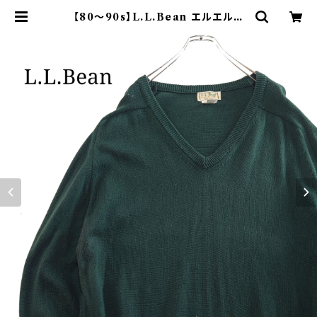
【80～90s】L.L.Bean エルエルビ
ーン コットンニット Vネック 緑 | オ
ンライン古着屋 9chord