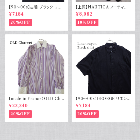
【90～00s】古着 ブラック リネ
【上質】NAUTICA ノーティカ
ンコットンシャツ 黒 ボックスシ
コットンリネンパンツ ツータック
¥7,184
¥8,082
ルエット
20%OFF
10%OFF
【made in France】OLD Cha
【90～00s】GEORGE リネンレ
rvet ストライプ 切り替え 紫
ーヨンシャツ 黒 ボックスシルエ
¥22,240
¥7,184
ット XL
20%OFF
20%OFF