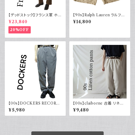
【デッドストック】フランス軍 ホス
【90s】Ralph Lauren ラルフロ
ピタルコート リネンコート シン
ーレン カーゴショーツ シルクリ
¥23,840
¥14,800
グルタイプ
ネンコットン イージーパンツ 古
着
20%OFF
【00s】DOCKERS RECORD
【00s】claiborne 古着 リネン
ドッカーズ ツータック チノパン
コットンパンツ ツータック
¥5,980
¥9,480