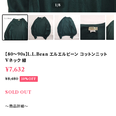
1
/8
【80～90s】L.L.Bean エルエルビーン コットンニット
Vネック 緑
¥7,632
¥8,480
10%OFF
SOLD OUT
～商品詳細～