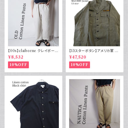
【00s】claiborne クレイボーン
【13スターボタン】アメリカ軍 M
リネンコットンパンツ ツータック
43 HBT ジャケット パッチ 軍物
¥8,532
¥47,520
実物
10%OFF
10%OFF