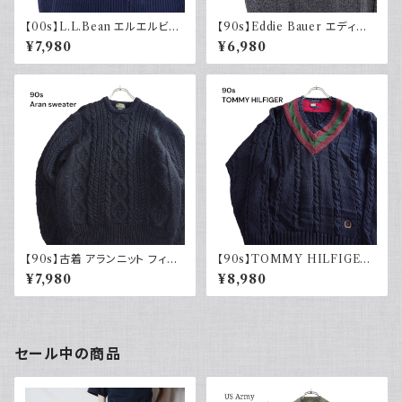
【00s】L.L.Bean エルエルビー
【90s】Eddie Bauer エディー
ン ドライバーズニット リブ編み
バウアー コットンニット ハーフ
¥7,980
¥6,980
ネイビー セーター コットンニッ
ジップ USA製 グレー 90年代
ト 古着 アウトドア
古着
【90s】古着 アランニット フィッ
【90s】TOMMY HILFIGER
シャマンセーター ブラックネイ
トミーヒルフィガー オールドトミ
¥7,980
¥8,980
ビー 黒紺 ウール 90年代 ヴィ
ー チルデンニット コットン セー
ンテージ Vintage
ター ネイビー 刺繍 90年代
セール中の商品