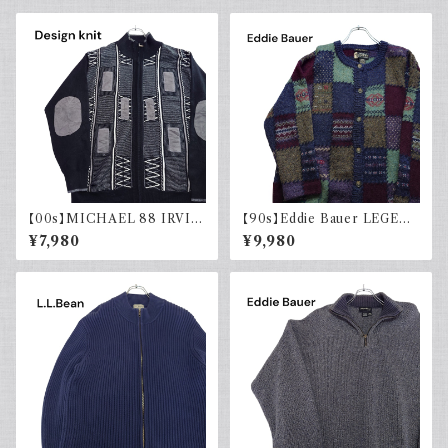
【00s】MICHAEL 88 IRVIN
【90s】Eddie Bauer LEGEN
デザインニット ジップアップ エ
D エディーバウアー レジェンド
¥7,980
¥9,980
ルボーパッチ 古着 レトロ モード
総柄ニット カーディガン ウール
アクリル
レトロ 90年代