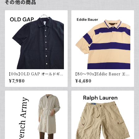
その他の商品
【00s】OLD GAP オールドギャ
【80～90s】Eddie Bauer エデ
ップ コットンリネンシャツ ブラッ
ィバウアー ポロシャツ 太ボーダ
¥7,980
¥4,480
ク 黒 古着 半袖
ー 黒タグ