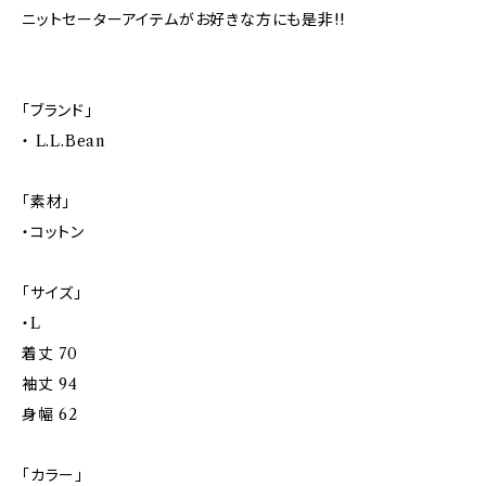
ニットセーターアイテムがお好きな方にも是非!!
「ブランド」
・ L.L.Bean
「素材」
・コットン
「サイズ」
・L
着丈 70
袖丈 94
身幅 62
「カラー」