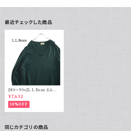
最近チェックした商品
【80～90s】L.L.Bean エルエ
ルビーン コットンニット Vネック
¥7,632
緑
10%OFF
同じカテゴリの商品