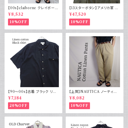
【00s】claiborne クレイボーン
【13スターボタン】アメリカ軍 M
リネンコットンパンツ ツータック
43 HBT ジャケット パッチ 軍物
¥8,532
¥47,520
実物
10%OFF
10%OFF
【90～00s】古着 ブラック リネ
【上質】NAUTICA ノーティカ
ンコットンシャツ 黒 ボックスシ
コットンリネンパンツ ツータック
¥7,184
¥8,082
ルエット
20%OFF
10%OFF