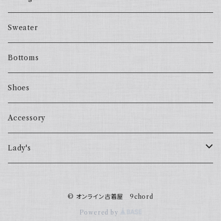
Sweater
Bottoms
Shoes
Accessory
Lady's
one piece
© オンライン古着屋 9chord
Sweater
Powered by