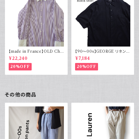
【made in France】OLD Cha
【90～00s】GEORGE リネンレ
rvet ストライプ 切り替え 紫
ーヨンシャツ 黒 ボックスシルエ
¥22,240
¥7,184
ット XL
20%OFF
20%OFF
その他の商品