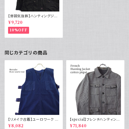
【雰囲気抜群】ハンティングジャ
ケット コーデュロイ襟 カーキグ
¥9,720
リーン アメカジ
10%OFF
同じカテゴリの商品
【リメイク古着】ユーロワーク ベ
【special】フレンチハンティング
スト フランス軍GAOモチーフ 管
ジャケット コットンピケ 動物ボ
¥8,082
¥71,840
理番号E217
タン50s