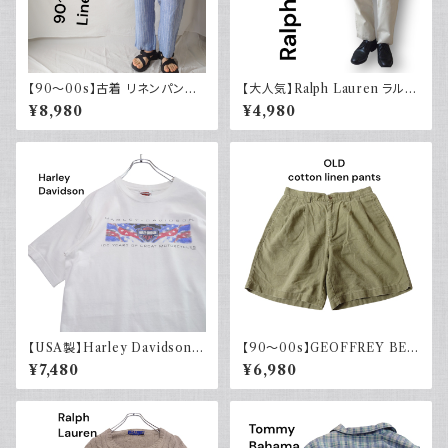
【90～00s】古着 リネンパンツ
【大人気】Ralph Lauren ラルフ
ストライプ ライトブルー 夏 スラ
ローレン チノパン アイボリー
¥8,980
¥4,980
ックス
【USA製】Harley Davidson
【90～00s】GEOFFREY BEE
ハーレーダビッドソン プリントT
NE コットンリネンショーツ ツー
¥7,480
¥6,980
シャツ 古着 ホワイト 白 2002
タック カーキグリーン フェード
年 100周年
古着