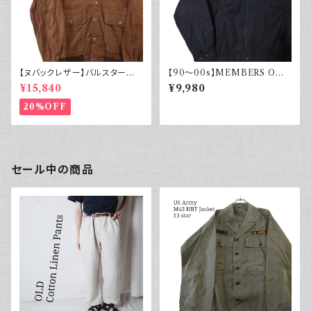
【ヌバックレザー】バルスター型
【90～00s】MEMBERS ONL
ブルゾンジャケット ヴァルスター
Y メンバーズオンリー フェード
¥15,840
¥9,980
ヴィンテージ
スエード ブルゾンジャケット ス
ウェード フェードブラック ライナ
20%OFF
ー付き ポリエステル 90年代 2
000年代
セール中の商品