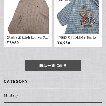
【刺繍ロゴ】Ralph Lauren ラル
【刺繍入り】TOMMY BAHA
フローレン ケーブル編みニット
MA トミーバハマ オープンカラ
¥7,980
¥6,980
ベージュ
ーシャツ シルク100％ 開禁 古
着 アメカジ チェック
商品一覧に戻る
CATEGORY
Military