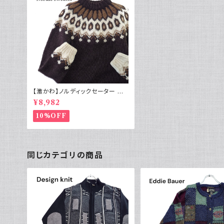
【激かわ】ノルディックセーター 肉
厚ウール ブラウン ラグラン ヴィン
¥8,982
テージ
10%OFF
同じカテゴリの商品