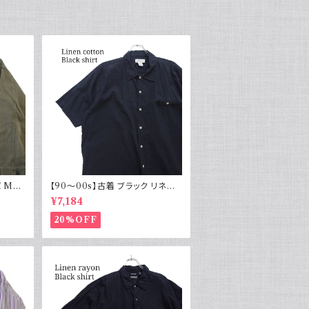
 M43
【90～00s】古着 ブラック リネン
物 実物
コットンシャツ 黒 ボックスシルエッ
¥7,184
ト
20%OFF