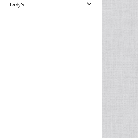
Lady's
one piece
Sweater