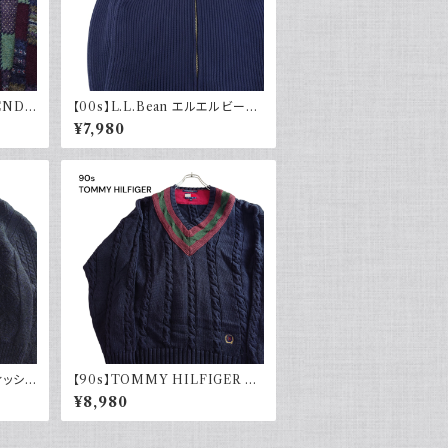
GEND
【00s】L.L.Bean エルエルビーン
 総柄
ドライバーズニット リブ編み ネイ
¥7,980
レトロ
ビー セーター コットンニット 古着
アウトドア
ィッシャ
【90s】TOMMY HILFIGER ト
ー 黒
ミーヒルフィガー オールドトミー
¥8,980
ージ V
チルデンニット コットン セーター
ネイビー 刺繍 90年代