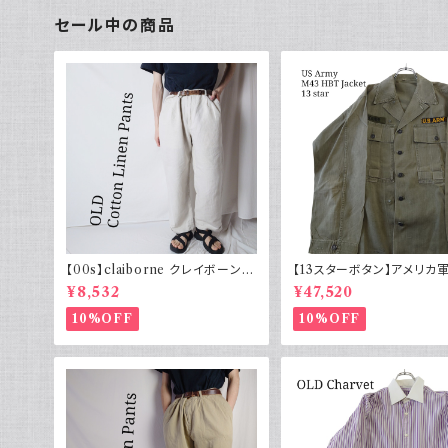
セール中の商品
【00s】claiborne クレイボーン リ
【13スターボタン】アメリカ軍
ネンコットンパンツ ツータック
HBT ジャケット パッチ 軍
¥8,532
¥47,520
10%OFF
10%OFF