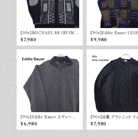
【00s】MICHAEL 88 IRVIN デ
【90s】Eddie Bauer LE
ザインニット ジップアップ エルボ
エディーバウアー レジェンド
¥7,980
¥9,980
ーパッチ 古着 レトロ モード アクリ
ニット カーディガン ウール 
ル
90年代
【90s】Eddie Bauer エディーバ
【90s】古着 アランニット フ
ウアー コットンニット ハーフジップ
マンセーター ブラックネイビ
¥6,980
¥7,980
USA製 グレー 90年代 古着
紺 ウール 90年代 ヴィンテ
intage