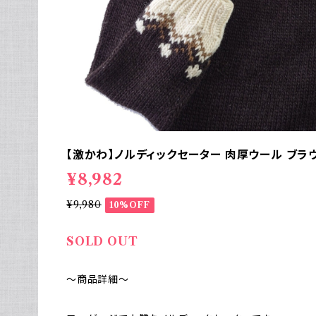
【激かわ】ノルディックセーター 肉厚ウール ブラ
¥8,982
¥9,980
10%OFF
SOLD OUT
～商品詳細～