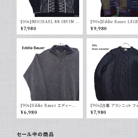
【00s】MICHAEL 88 IRVIN デ
【90s】Eddie Bauer LE
ザインニット ジップアップ エルボ
エディーバウアー レジェンド
¥7,980
¥9,980
ーパッチ 古着 レトロ モード アクリ
ニット カーディガン ウール 
ル
90年代
【90s】Eddie Bauer エディーバ
【90s】古着 アランニット フ
ウアー コットンニット ハーフジップ
マンセーター ブラックネイビ
¥6,980
¥7,980
USA製 グレー 90年代 古着
紺 ウール 90年代 ヴィンテ
intage
セール中の商品