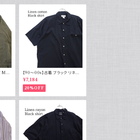
 M43
【90～00s】古着 ブラック リネン
物 実物
コットンシャツ 黒 ボックスシルエッ
¥7,184
ト
20%OFF