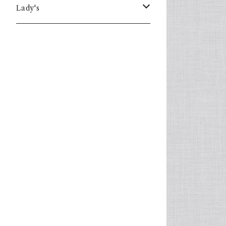
Lady's
one piece
Sweater