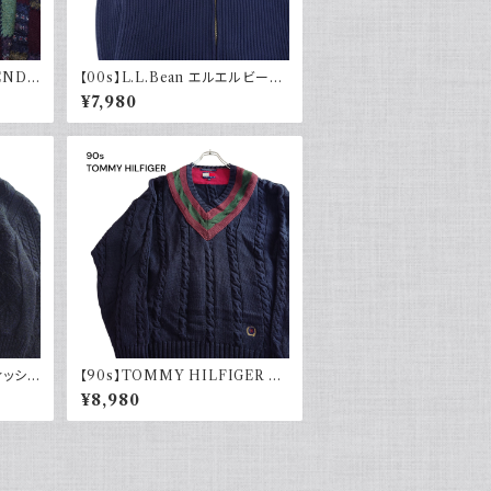
GEND
【00s】L.L.Bean エルエルビーン
 総柄
ドライバーズニット リブ編み ネイ
¥7,980
レトロ
ビー セーター コットンニット 古着
アウトドア
ィッシャ
【90s】TOMMY HILFIGER ト
ー 黒
ミーヒルフィガー オールドトミー
¥8,980
ージ V
チルデンニット コットン セーター
ネイビー 刺繍 90年代