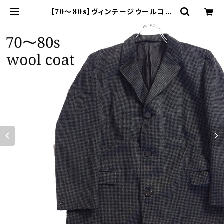
【70～80s】ヴィンテージウールコー
ト チェスターコート 千鳥格子 | オン
ライン古着屋 9chord