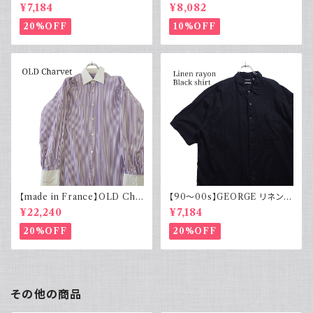
ンコットンシャツ 黒 ボックスシ
コットンリネンパンツ ツータック
¥7,184
¥8,082
ルエット
20%OFF
10%OFF
【made in France】OLD Cha
【90～00s】GEORGE リネンレ
rvet ストライプ 切り替え 紫
ーヨンシャツ 黒 ボックスシルエ
¥22,240
¥7,184
ット XL
20%OFF
20%OFF
その他の商品