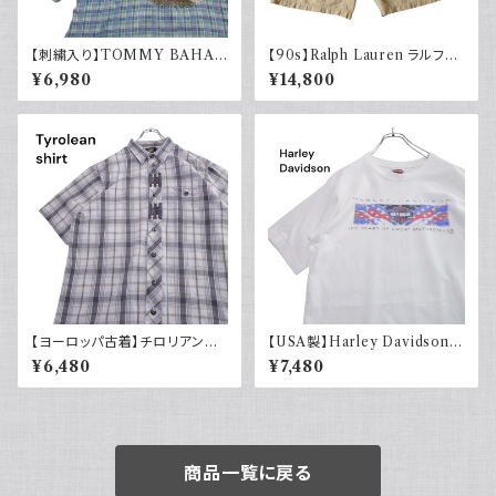
【刺繍入り】TOMMY BAHA
【90s】Ralph Lauren ラルフロ
MA トミーバハマ オープンカラ
ーレン カーゴショーツ シルクリ
¥6,980
¥14,800
ーシャツ シルク100％ 開禁 古
ネンコットン イージーパンツ 古
着 アメカジ チェック
着
【ヨーロッパ古着】チロリアンシ
【USA製】Harley Davidson
ャツ 半袖 古着 チェック レトロ
ハーレーダビッドソン プリントT
¥6,480
¥7,480
ユーロ古着 ボックスシルエット
シャツ 古着 ホワイト 白 2002
年 100周年
商品一覧に戻る