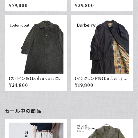
ry バーバリー バルマカーンコ
ーデンコート グリーン オースト
¥79,800
¥29,800
ート
リア製 ロングコート ユーロヴィ
ンテージ ヨーロッパ古着 euro
vintage
【スペイン製】Loden coat ロー
【イングランド製】Burberry バ
デンコート モスグリーン ユーロ
ーバリー バルマカーンコート ブ
¥24,800
¥19,800
ヴィンテージ ヨーロッパ古着 e
ラック 黒 ポリエステル ナイロン
uro vintage ウール
ノバチェック ラグランスリーブ
ユーロ古着 ヨーロッパ
セール中の商品