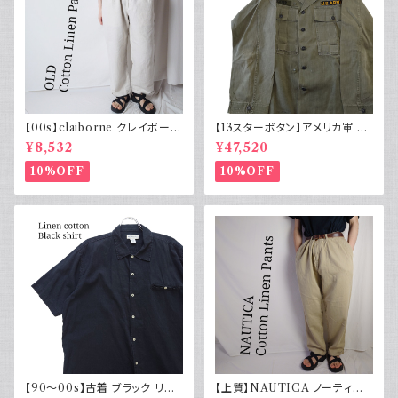
【00s】claiborne クレイボーン
【13スターボタン】アメリカ軍 M
リネンコットンパンツ ツータック
43 HBT ジャケット パッチ 軍物
¥8,532
¥47,520
実物
10%OFF
10%OFF
【90～00s】古着 ブラック リネ
【上質】NAUTICA ノーティカ