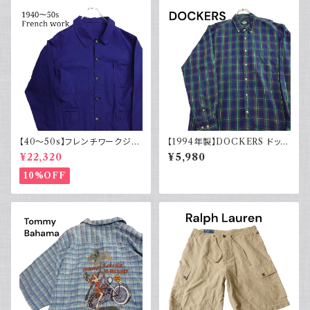
【40～50s】フレンチワークジャ
【1994年製】DOCKERS ドッカ
ケット インディゴ Vポケット ヴィ
ーズ チェックシャツ ボタンダウ
¥22,320
¥5,980
ンテージ
ン 古着 アメカジ リーバイス 長
袖
10%OFF