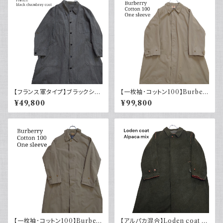
【フランス軍タイプ】ブラックシャ
【一枚袖･コットン100】Burber
ンブレーコート トップボタン 40
ry バーバリー コート コマンダ
¥49,800
¥99,800
～50s
ーII
【一枚袖･コットン100】Burber
【アルパカ混合】Loden coat ロ