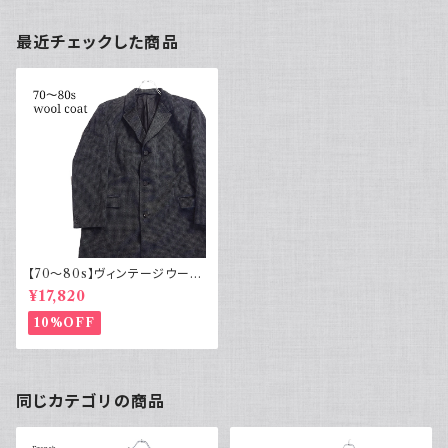
最近チェックした商品
【70～80s】ヴィンテージウール
コート チェスターコート 千鳥格
¥17,820
子
10%OFF
同じカテゴリの商品