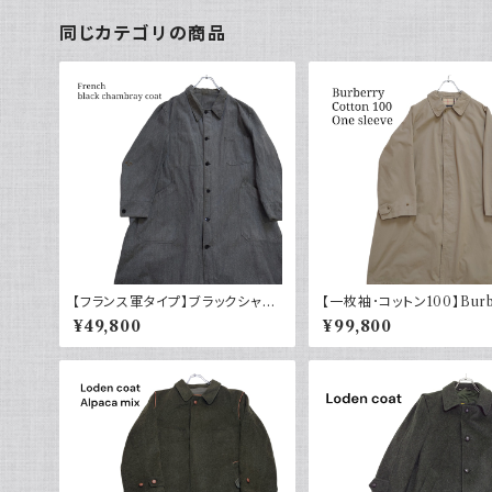
同じカテゴリの商品
【フランス軍タイプ】ブラックシャン
【一枚袖･コットン100】Burb
ブレーコート トップボタン 40～50
バーバリー コート コマンダー
¥49,800
¥99,800
s