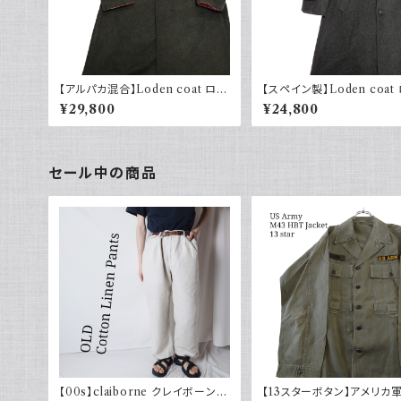
【アルパカ混合】Loden coat ロー
【スペイン製】Loden coat
デンコート グリーン オーストリア
ンコート モスグリーン ユーロヴィ
¥29,800
¥24,800
製 ロングコート ユーロヴィンテー
ンテージ ヨーロッパ古着 eur
ジ ヨーロッパ古着 euro vintage
ntage ウール
セール中の商品
【00s】claiborne クレイボーン リ
【13スターボタン】アメリカ軍