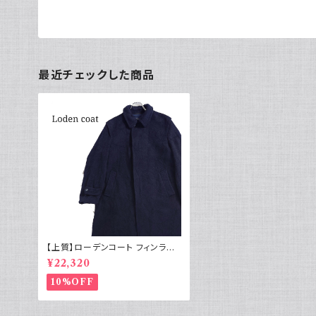
最近チェックした商品
【上質】ローデンコート フィンラン
ド製 北欧 ヴィンテージ ネイビー
¥22,320
ウール
10%OFF