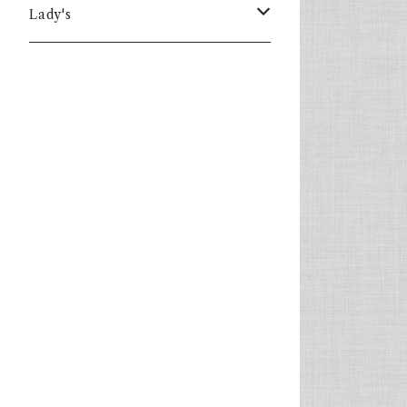
Lady's
one piece
Sweater