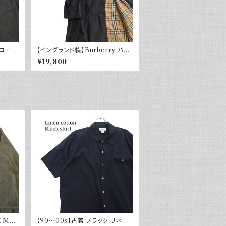
 ローデ
【イングランド製】Burberry バー
バリー バルマカーンコート ブラッ
¥19,800
o vi
ク 黒 ポリエステル ナイロン ノバ
チェック ラグランスリーブ ユーロ
古着 ヨーロッパ
 M43
【90～00s】古着 ブラック リネン