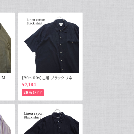
 M43
【90～00s】古着 ブラック リネン
物 実物
コットンシャツ 黒 ボックスシルエッ
¥7,184
ト
20%OFF