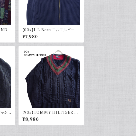
GEND
【00s】L.L.Bean エルエルビーン
 総柄
ドライバーズニット リブ編み ネイ
¥7,980
レトロ
ビー セーター コットンニット 古着
アウトドア
ィッシャ
【90s】TOMMY HILFIGER ト
ー 黒
ミーヒルフィガー オールドトミー
¥8,980
ージ V
チルデンニット コットン セーター
ネイビー 刺繍 90年代