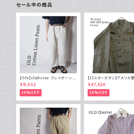
セール中の商品
【00s】claiborne クレイボーン リ
【13スターボタン】アメリカ軍
ネンコットンパンツ ツータック
HBT ジャケット パッチ 軍
¥8,532
¥47,520
10%OFF
10%OFF