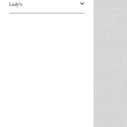
Lady's
one piece
Sweater