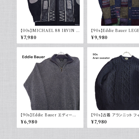
【00s】MICHAEL 88 IRVIN デ
【90s】Eddie Bauer LE
ザインニット ジップアップ エルボ
エディーバウアー レジェンド
¥7,980
¥9,980
ーパッチ 古着 レトロ モード アクリ
ニット カーディガン ウール 
ル
90年代
【90s】Eddie Bauer エディーバ
【90s】古着 アランニット フ
ウアー コットンニット ハーフジップ
マンセーター ブラックネイビ
¥6,980
¥7,980
USA製 グレー 90年代 古着
紺 ウール 90年代 ヴィンテ
intage