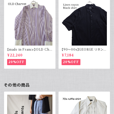
【made in France】OLD Cha
【90～00s】GEORGE リネンレ
rvet ストライプ 切り替え 紫
ーヨンシャツ 黒 ボックスシルエ
¥22,240
¥7,184
ット XL
20%OFF
20%OFF
その他の商品