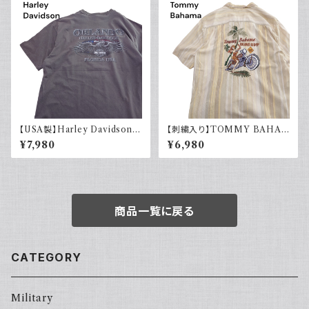
【USA製】Harley Davidson
【刺繍入り】TOMMY BAHA
ハーレーダビッドソン プリントT
MA トミーバハマ オープンカラ
¥7,980
¥6,980
シャツ 古着 フェードグレー 00s
ーシャツ シルク100％ 開禁 古
イーグル 大きめ
着 アメカジ ストライプ
商品一覧に戻る
CATEGORY
Military