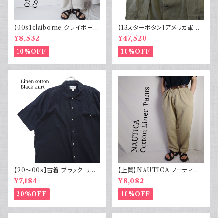
【00s】claiborne クレイボーン
【13スターボタン】アメリカ軍 M
リネンコットンパンツ ツータック
43 HBT ジャケット パッチ 軍物
¥8,532
¥47,520
実物
10%OFF
10%OFF
【90～00s】古着 ブラック リネ
【上質】NAUTICA ノーティカ
ンコットンシャツ 黒 ボックスシ
コットンリネンパンツ ツータック
¥7,184
¥8,082
ルエット
20%OFF
10%OFF