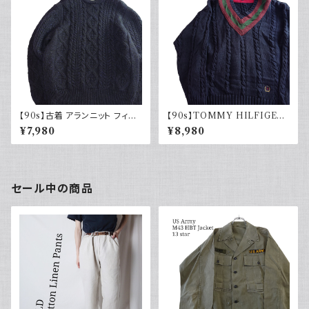
【90s】古着 アランニット フィッ
【90s】TOMMY HILFIGER
シャマンセーター ブラックネイ
トミーヒルフィガー オールドトミ
¥7,980
¥8,980
ビー 黒紺 ウール 90年代 ヴィ
ー チルデンニット コットン セー
ンテージ Vintage
ター ネイビー 刺繍 90年代
セール中の商品