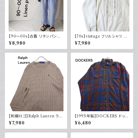
【90～00s】古着 リネンパンツ
【70s】vintage フリルシャツ ヴ
ストライプ ライトブルー 夏 スラ
ィンテージ古着 長袖シャツ ドレ
¥8,980
¥7,980
ックス
スシャツ 白 ホワイト系 1970年
代 レトロ
【刺繍ロゴ】Ralph Lauren ラル
【1995年製】DOCKERS ドッカ
フローレン ケーブル編みニット
ーズ チェックシャツ ダブルポケ
¥7,980
¥6,480
ベージュ
ット 古着 アメカジ リーバイス
長袖 90s