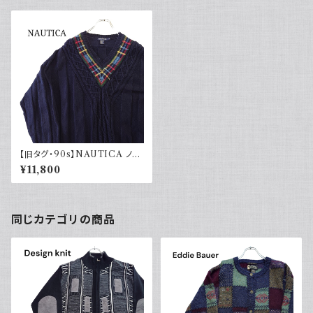
【旧タグ・90s】NAUTICA ノー
ティカ チルデンニット コットン
¥11,800
ケーブル
同じカテゴリの商品