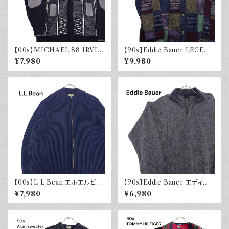
【00s】MICHAEL 88 IRVIN
【90s】Eddie Bauer LEGEN
デザインニット ジップアップ エ
D エディーバウアー レジェンド
¥7,980
¥9,980
ルボーパッチ 古着 レトロ モード
総柄ニット カーディガン ウール
アクリル
レトロ 90年代
【00s】L.L.Bean エルエルビー
【90s】Eddie Bauer エディー
ン ドライバーズニット リブ編み
バウアー コットンニット ハーフ
¥7,980
¥6,980
ネイビー セーター コットンニッ
ジップ USA製 グレー 90年代
ト 古着 アウトドア
古着