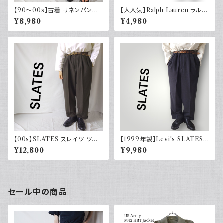
【90～00s】古着 リネンパンツ
【大人気】Ralph Lauren ラルフ
ストライプ ライトブルー 夏 スラ
ローレン チノパン アイボリー
¥8,980
¥4,980
ックス
【00s】SLATES スレイツ ツー
【1999年製】Levi's SLATES
タック スラックス リーバイス Le
スレイツ スラックス ツータック
¥12,800
¥9,980
vi's カーキグリーン 古着
チャコールグレー リーバイス 古
着
セール中の商品