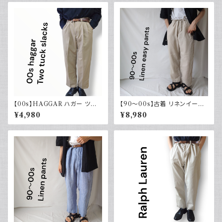
【00s】HAGGAR ハガー ツー
【90～00s】古着 リネンイージ
タックスラックス ポリエステル
ーパンツ 夏 32×30 APT9 カジ
¥4,980
¥8,980
ベージュ 古着 34 29
ュアル