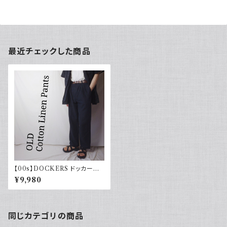
最近チェックした商品
【00s】DOCKERS ドッカーズ
コットンリネンパンツ ツータック
¥9,980
ブラック
同じカテゴリの商品