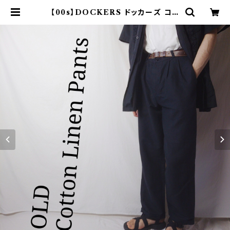
【00s】DOCKERS ドッカーズ コッ
トンリネンパンツ ツータック ブラッ
ク | オンライン古着屋 9chord