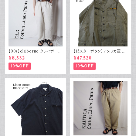
【00s】claiborne クレイボーン
【13スターボタン】アメリカ軍 M
リネンコットンパンツ ツータック
43 HBT ジャケット パッチ 軍物
¥8,532
¥47,520
実物
10%OFF
10%OFF