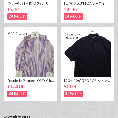
【90～00s】古着 ブラック リネ
【上質】NAUTICA ノーティカ
ンコットンシャツ 黒 ボックスシ
コットンリネンパンツ ツータック
¥7,184
¥8,082
ルエット
20%OFF
10%OFF
【made in France】OLD Cha
【90～00s】GEORGE リネンレ
rvet ストライプ 切り替え 紫
ーヨンシャツ 黒 ボックスシルエ
¥22,240
¥7,184
ット XL
20%OFF
20%OFF
その他の商品