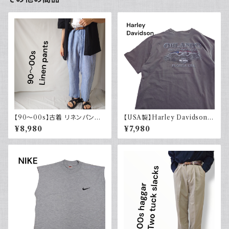
【90～00s】古着 リネンパンツ
【USA製】Harley Davidson
ストライプ ライトブルー 夏 スラ
ハーレーダビッドソン プリントT
¥8,980
¥7,980
ックス
シャツ 古着 フェードグレー 00s
イーグル 大きめ