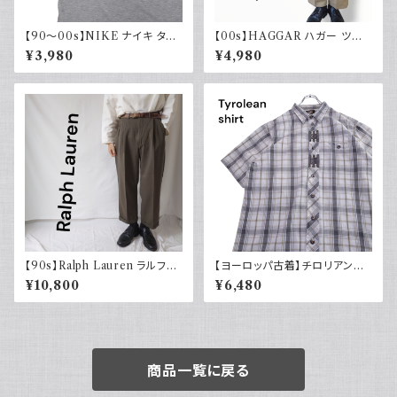
【90～00s】NIKE ナイキ タン
【00s】HAGGAR ハガー ツー
クトップ ノースリーブ グレー 白
タックスラックス ポリエステル
¥3,980
¥4,980
タグ
ベージュ 古着 34 29
【90s】Ralph Lauren ラルフロ
【ヨーロッパ古着】チロリアンシ
ーレン ツータックスラックス ウ
ャツ 半袖 古着 チェック レトロ
¥10,800
¥6,480
ール カーキ 古着 TALONジッ
ユーロ古着 ボックスシルエット
プ
商品一覧に戻る