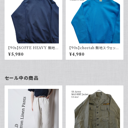
【90s】SOFFE HEAVY 無地ス
【90s】cheetah 無地スウェット
ウェット Plain sweatshirt 90
Plain sweatshirt 水色 ライト
¥5,980
¥4,980
年代 古着 USA製
ブルー 古着 USA製
セール中の商品