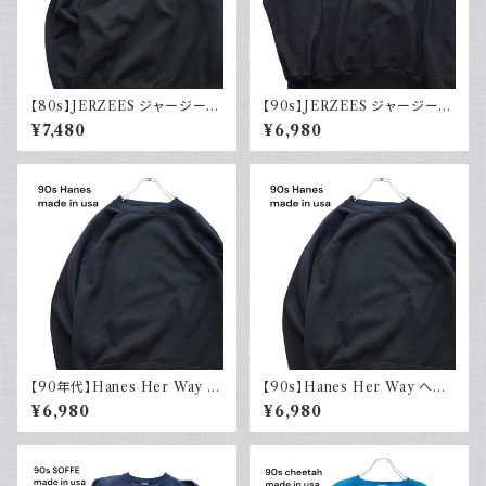
【80s】JERZEES ジャージーズ
【90s】JERZEES ジャージーズ
Plain sweatshirt 無地スウェッ
Plain sweatshirt 無地スウェッ
¥7,480
¥6,980
ト ブラック 黒 ラグランスリーブ
ト ブラック 黒 USA製 古着
USA製 古着
【90年代】Hanes Her Way ヘ
【90s】Hanes Her Way ヘイ
インズ Plain sweatshirt 無地
ンズ Plain sweatshirt 無地ス
¥6,980
¥6,980
スウェット ブラック 黒 ラグラン
ウェット ブラック 黒 ラグランス
スリーブ USA製 アメリカ古着
リーブ USA製 古着
90s