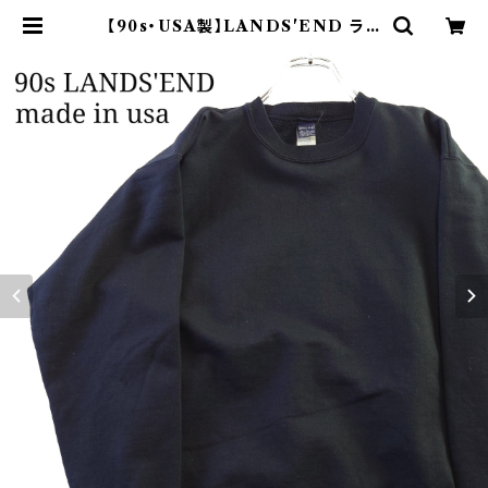
【90s・USA製】LANDS'END ラン
ズエンド 無地スウェット ブラック黒 |
オンライン古着屋 9chord