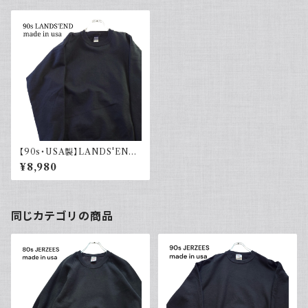
【90s・USA製】LANDS'END
ランズエンド 無地スウェット ブ
¥8,980
ラック黒
同じカテゴリの商品