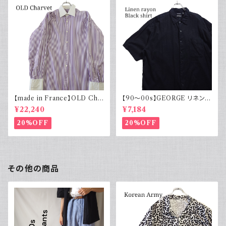
【made in France】OLD Cha
【90～00s】GEORGE リネンレ
rvet ストライプ 切り替え 紫
ーヨンシャツ 黒 ボックスシルエ
¥22,240
¥7,184
ット XL
20%OFF
20%OFF
その他の商品