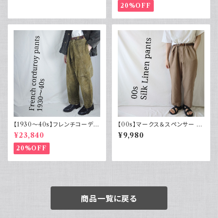
ード
20%OFF
【1930～40s】フレンチコーデュ
【00s】マークス＆スペンサー M
ロイパンツ ヴィンテージ ループ
arks & Spencer シルクリネン
¥23,840
¥9,980
付 刺繍タグ
パンツ スラックス 古着
20%OFF
商品一覧に戻る