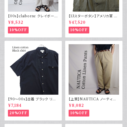
【00s】claiborne クレイボーン
【13スターボタン】アメリカ軍 M
リネンコットンパンツ ツータック
43 HBT ジャケット パッチ 軍物
¥8,532
¥47,520
実物
10%OFF
10%OFF
【90～00s】古着 ブラック リネ
【上質】NAUTICA ノーティカ
ンコットンシャツ 黒 ボックスシ
コットンリネンパンツ ツータック
¥7,184
¥8,082
ルエット
20%OFF
10%OFF