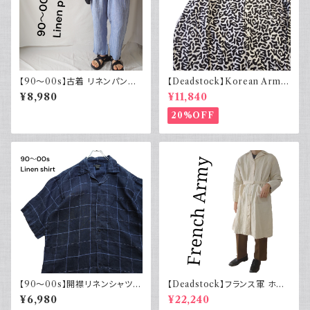
【90～00s】古着 リネンパンツ
【Deadstock】Korean Army
ストライプ ライトブルー 夏 スラ
韓国軍 バクテリアカモジャケッ
¥8,980
¥11,840
ックス
ト
20%OFF
【90～00s】開襟リネンシャツ
【Deadstock】フランス軍 ホス
チェック オープンカラー 古着 ボ
ピタルコート リネンコート シン
¥6,980
¥22,240
ックスシルエット ネイビー フェ
グル