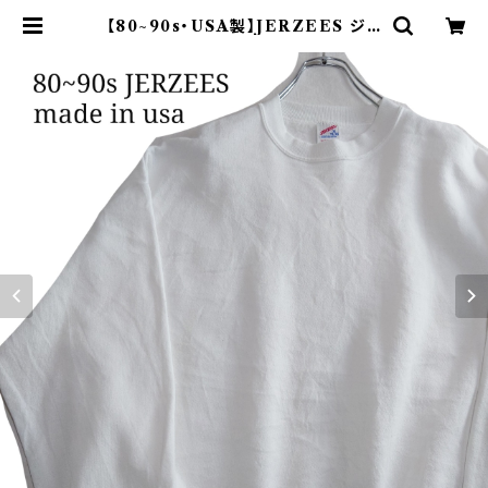
【80~90s・USA製】JERZEES ジャ
ージーズ 無地スウェット ホワイト |
オンライン古着屋 9chord