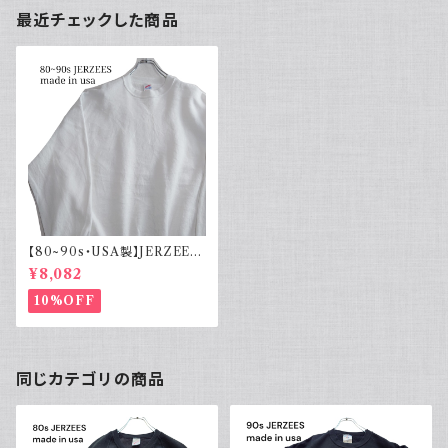
最近チェックした商品
【80~90s・USA製】JERZEES
ジャージーズ 無地スウェット ホ
¥8,082
ワイト
10%OFF
同じカテゴリの商品