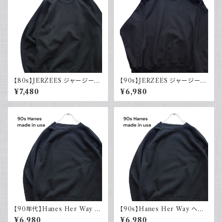
【80s】JERZEES ジャージーズ
【90s】JERZEES ジャージーズ
Plain sweatshirt 無地スウェッ
Plain sweatshirt 無地スウェッ
¥7,480
¥6,980
ト ブラック 黒 ラグランスリーブ
ト ブラック 黒 USA製 古着
USA製 古着
【90年代】Hanes Her Way ヘ
【90s】Hanes Her Way ヘイ
インズ Plain sweatshirt 無地
ンズ Plain sweatshirt 無地ス
¥6,980
¥6,980