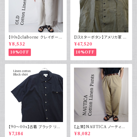
【00s】claiborne クレイボーン
【13スターボタン】アメリカ軍 M
リネンコットンパンツ ツータック
43 HBT ジャケット パッチ 軍物
¥8,532
¥47,520
実物
10%OFF
10%OFF
【90～00s】古着 ブラック リネ
【上質】NAUTICA ノーティカ
ンコットンシャツ 黒 ボックスシ
コットンリネンパンツ ツータック
¥7,184
¥8,082
ルエット