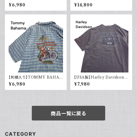
チェック オープンカラー 古着 ボ
5 フィールドカーゴパンツ ウッド
¥6,980
¥14,800
ックスシルエット ネイビー フェ
ランドカモ 迷彩柄 US Army D
ード
EADSTOCK 80s Small Reg
ular
【刺繍入り】TOMMY BAHA
【USA製】Harley Davidson
MA トミーバハマ オープンカラ
ハーレーダビッドソン プリントT
¥6,980
¥7,980
ーシャツ シルク100％ 開禁 古
シャツ 古着 フェードグレー 00s
着 アメカジ チェック
イーグル 大きめ
商品一覧に戻る
CATEGORY