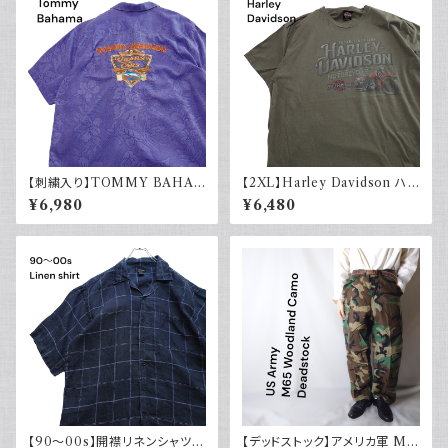
【刺繍入り】TOMMY BAHA
【2XL】Harley Davidson ハ
MA トミーバハマ オープンカラ
ーレーダビッドソン プリントTシ
¥6,980
¥6,480
ーシャツ シルク100％ 開禁 古
ャツ 古着 カーキグリーン
着 アメカジ パープル
【90～00s】開襟リネンシャツ
【デッドストック】アメリカ軍 M6