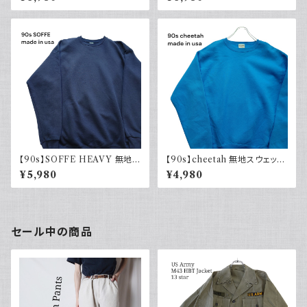
スウェット ブラック 黒 ラグラン
ウェット ブラック 黒 ラグランス
スリーブ USA製 アメリカ古着
リーブ USA製 古着
90s
【90s】SOFFE HEAVY 無地ス
【90s】cheetah 無地スウェット
ウェット Plain sweatshirt 90
Plain sweatshirt 水色 ライト
¥5,980
¥4,980
年代 古着 USA製
ブルー 古着 USA製
セール中の商品