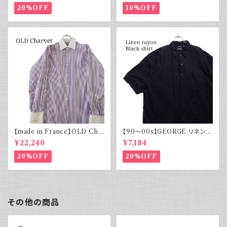
20%OFF
10%OFF
【made in France】OLD Cha
【90～00s】GEORGE リネンレ
rvet ストライプ 切り替え 紫
ーヨンシャツ 黒 ボックスシルエ
¥22,240
¥7,184
ット XL
20%OFF
20%OFF
その他の商品