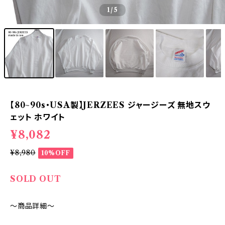
1
/5
【80~90s・USA製】JERZEES ジャージーズ 無地スウ
ェット ホワイト
¥8,082
¥8,980
10%OFF
SOLD OUT
～商品詳細～