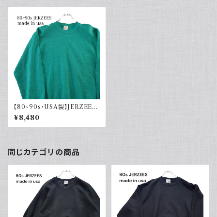
【80~90s・USA製】JERZEES
ジャージーズ 無地スウェット タ
¥8,480
ーコイズ
同じカテゴリの商品