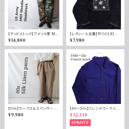
【デッドストック】アメリカ軍 M6
【レディース古着】WOOLRIC
5 フィールドカーゴパンツ ウッド
H ウールリッチ ハーフジップ ボ
¥14,800
¥7,980
ランドカモ 迷彩柄 US Army D
アフリース 雪
EADSTOCK 80s Small Reg
ular
【00s】マークス＆スペンサー M
【40～50s】フレンチワークジャ
arks & Spencer シルクリネン
ケット インディゴ Vポケット ヴィ
¥9,980
¥22,320
パンツ スラックス 古着
ンテージ
10%OFF