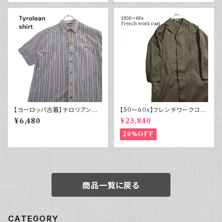
【ヨーロッパ古着】チロリアンシ
【50～60s】フレンチワークコー
ャツ 半袖 古着 ストライプ レト
ト ショップコート フレンチヴィン
¥6,480
¥23,840
ロ ユーロ古着 ボックスシルエッ
テージ
ト
20%OFF
商品一覧に戻る
CATEGORY