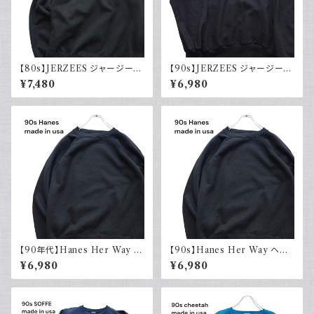
【80s】JERZEES ジャージーズ
【90s】JERZEES ジャージーズ
Plain sweatshirt 無地スウェッ
Plain sweatshirt 無地スウェッ
¥7,480
¥6,980
ト ブラック 黒 ラグランスリーブ
ト ブラック 黒 USA製 古着
USA製 古着
【90年代】Hanes Her Way ヘ
【90s】Hanes Her Way ヘイ
インズ Plain sweatshirt 無地
ンズ Plain sweatshirt 無地ス
¥6,980
¥6,980
スウェット ブラック 黒 ラグラン
ウェット ブラック 黒 ラグランス
スリーブ USA製 アメリカ古着
リーブ USA製 古着
90s