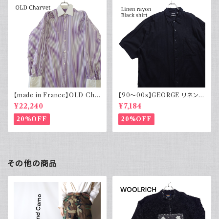
【made in France】OLD Cha
【90～00s】GEORGE リネンレ
rvet ストライプ 切り替え 紫
ーヨンシャツ 黒 ボックスシルエ
¥22,240
¥7,184
ット XL
20%OFF
20%OFF
その他の商品