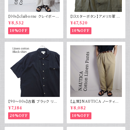
【00s】claiborne クレイボーン
【13スターボタン】アメリカ軍 M
リネンコットンパンツ ツータック
43 HBT ジャケット パッチ 軍物
¥8,532
¥47,520
実物
10%OFF
10%OFF
【90～00s】古着 ブラック リネ
【上質】NAUTICA ノーティカ
ンコットンシャツ 黒 ボックスシ
コットンリネンパンツ ツータック
¥7,184
¥8,082
ルエット
20%OFF
10%OFF