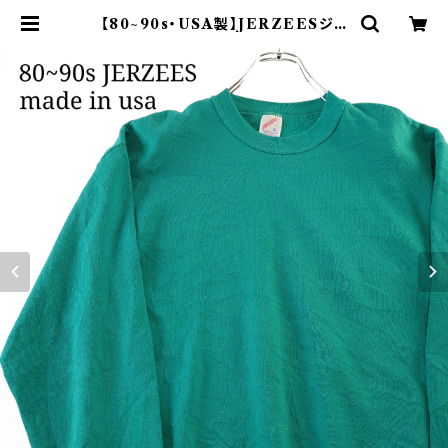
【80~90s・USA製】JERZEESジャ
ージーズ 無地スウェット ターコイズ
| オンライン古着屋 9chord