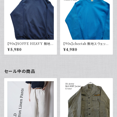
【90s】SOFFE HEAVY 無地ス
【90s】cheetah 無地スウェット
ウェット Plain sweatshirt 90
Plain sweatshirt 水色 ライト
¥5,980
¥4,980
年代 古着 USA製
ブルー 古着 USA製
セール中の商品