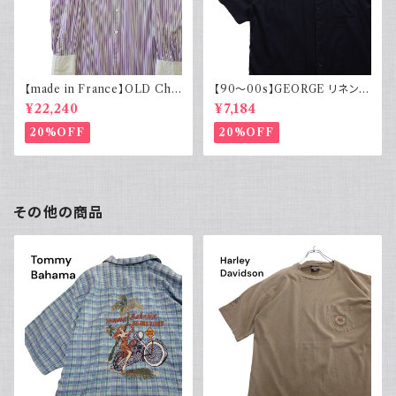
【made in France】OLD Cha
【90～00s】GEORGE リネンレ
rvet ストライプ 切り替え 紫
ーヨンシャツ 黒 ボックスシルエ
¥22,240
¥7,184
ット XL
20%OFF
20%OFF
その他の商品