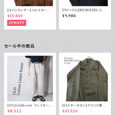
【ヌバックレザー】バルスター型
【90～00s】MEMBERS ONL
ブルゾンジャケット ヴァルスター
Y メンバーズオンリー フェード
¥15,840
¥9,980
ヴィンテージ
スエード ブルゾンジャケット ス
ウェード フェードブラック ライナ
20%OFF
ー付き ポリエステル 90年代 2
000年代
セール中の商品
【00s】claiborne クレイボーン
【13スターボタン】アメリカ軍 M
リネンコットンパンツ ツータック
43 HBT ジャケット パッチ 軍物
¥8,532
¥47,520
実物