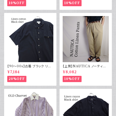
10%OFF
10%OFF
【90～00s】古着 ブラック リネ
【上質】NAUTICA ノーティカ
ンコットンシャツ 黒 ボックスシ
コットンリネンパンツ ツータック
¥7,184
¥8,082
ルエット
20%OFF
10%OFF