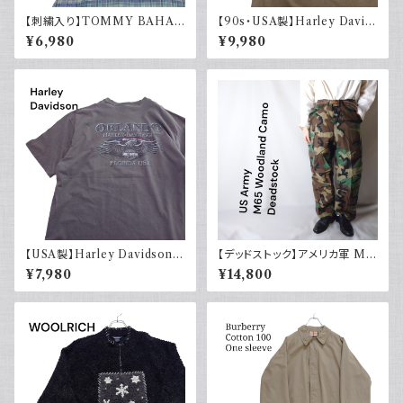
【刺繍入り】TOMMY BAHA
【90s・USA製】Harley David
MA トミーバハマ オープンカラ
son ハーレーダビッドソン ポケ
¥6,980
¥9,980
ーシャツ シルク100％ 開禁 古
ット付き Tシャツ 古着 フェード
着 アメカジ チェック
シングルステッチ ベージュ ヴィ
ンテージ 大きめ
【USA製】Harley Davidson
【デッドストック】アメリカ軍 M6
ハーレーダビッドソン プリントT
5 フィールドカーゴパンツ ウッド
¥7,980
¥14,800
シャツ 古着 フェードグレー 00s
ランドカモ 迷彩柄 US Army D
イーグル 大きめ
EADSTOCK 80s Small Reg
ular