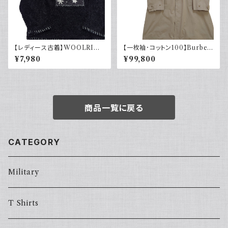
【レディース古着】WOOLRIC
【一枚袖･コットン100】Burber
H ウールリッチ ハーフジップ ボ
ry バーバリー コート コマンダ
¥7,980
¥99,800
アフリース 雪
ーII
商品一覧に戻る
CATEGORY
Military
T Shirts