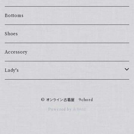
Bottoms
Shoes
Accessory
Lady's
one piece
© オンライン古着屋 9chord
Sweater
Powered by