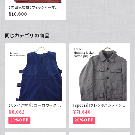
【雰囲気抜群】フィッシャーマン
スモック ユーロヴィンテージ サ
¥10,800
ーモンピンク
同じカテゴリの商品
【リメイク古着】ユーロワーク ベ
【special】フレンチハンティング
スト フランス軍GAOモチーフ 管
ジャケット コットンピケ 動物ボ
¥8,082
¥71,840
理番号E217
タン50s
10%OFF
20%OFF