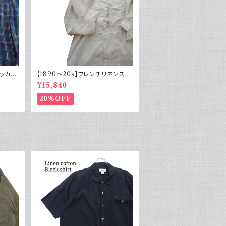
ドッカー
【1890～20s】フレンチリネンスモ
ン 古
ック アンティーク ノーカラー イカ
¥15,840
袖
胸
20%OFF