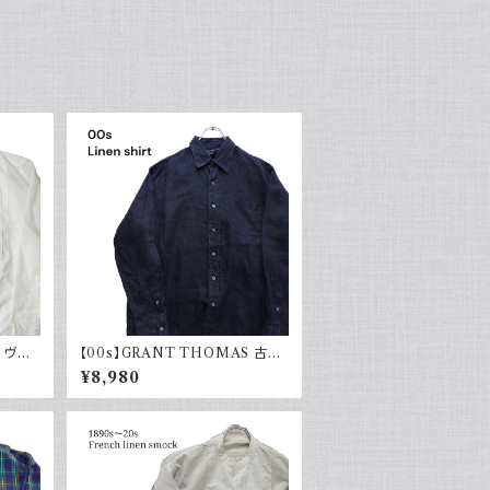
ツ ヴィ
【00s】GRANT THOMAS 古着
ドレスシ
長袖リネンシャツ ネイビー アメカ
¥8,980
代 レト
ジ古着