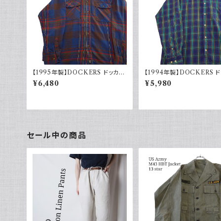
【1995年製】DOCKERS ドッカー
【1994年製】DOCKERS 
ズ チェックシャツ ダブルポケット
ズ チェックシャツ ボタンダウ
¥6,480
¥5,980
古着 アメカジ リーバイス 長袖 90
着 アメカジ リーバイス 長
s
セール中の商品