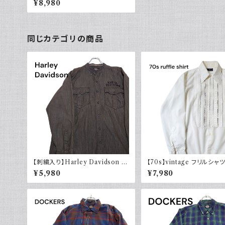
¥8,980
s
同じカテゴリの商品
【刺繍入り】Harley Davidson ハ
【70s】vintage フリルシャ
ーレーダビッドソン 長袖シャツ 古
ンテージ古着 長袖シャツ 
¥5,980
¥7,980
着 ノーカラー
ャツ 白 ホワイト系 1970年
ロ