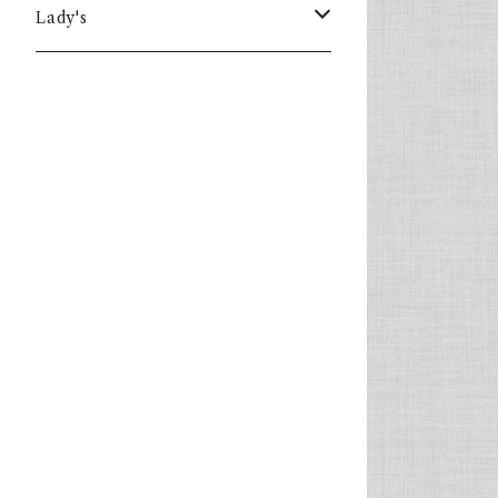
Lady's
one piece
Sweater