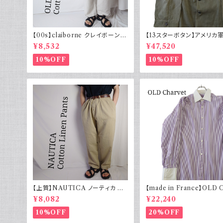
【00s】claiborne クレイボーン リ
【13スターボタン】アメリカ軍
ネンコットンパンツ ツータック
HBT ジャケット パッチ 軍
¥8,532
¥47,520
10%OFF
10%OFF
【上質】NAUTICA ノーティカ コ
【made in France】OLD 
ットンリネンパンツ ツータック
et ストライプ 切り替え 紫
¥8,082
¥22,240
10%OFF
20%OFF