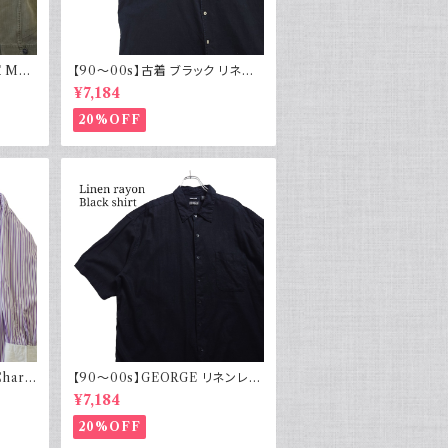
 M43
【90～00s】古着 ブラック リネン
物 実物
コットンシャツ 黒 ボックスシルエッ
¥7,184
ト
20%OFF
Charv
【90～00s】GEORGE リネンレー
ヨンシャツ 黒 ボックスシルエット
¥7,184
XL
20%OFF