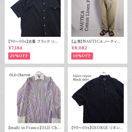
【90～00s】古着 ブラック リネ
【上質】NAUTICA ノーティカ
ンコットンシャツ 黒 ボックスシ
コットンリネンパンツ ツータック
¥7,184
¥8,082
ルエット
20%OFF
10%OFF
【made in France】OLD Cha
【90～00s】GEORGE リネンレ