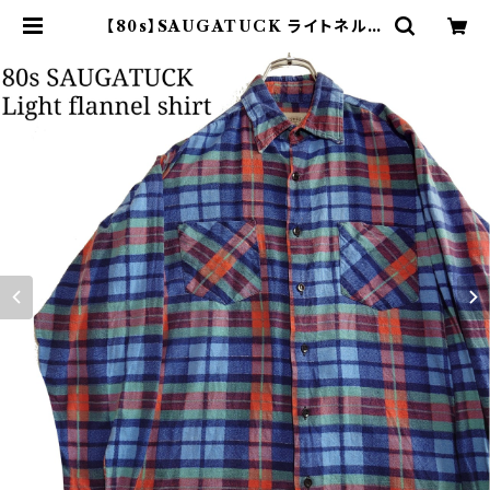
【80s】SAUGATUCK ライトネルシ
ャツ プリントネル チェック ブルー |
オンライン古着屋 9chord