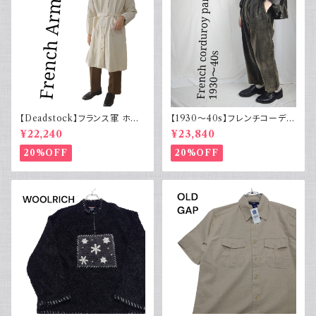
【Deadstock】フランス軍 ホス
【1930～40s】フレンチコーデュ
ピタルコート リネンコート シン
ロイパンツ ヴィンテージ ダーク
¥22,240
¥23,840
グル
ブラウン
20%OFF
20%OFF