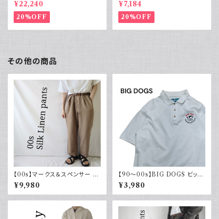
rvet ストライプ 切り替え 紫
ーヨンシャツ 黒 ボックスシルエ
¥22,240
¥7,184
ット XL
20%OFF
20%OFF
その他の商品
【00s】マークス＆スペンサー M
【90～00s】BIG DOGS ビッグ
arks & Spencer シルクリネン
ドッグス ポロシャツ ワンポイン
¥9,980
¥3,980
パンツ スラックス 古着
ト 刺繍入り