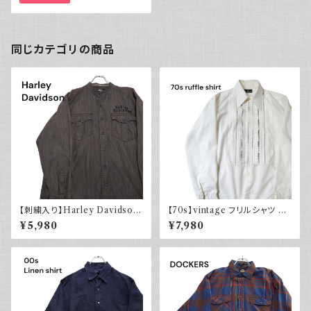
同じカテゴリの商品
【刺繍入り】Harley Davidson
【70s】vintage フリルシャツ ヴ
ハーレーダビッドソン 長袖シャ
ィンテージ古着 長袖シャツ ドレ
¥5,980
¥7,980
ツ 古着 ノーカラー
スシャツ 白 ホワイト系 1970年
代 レトロ