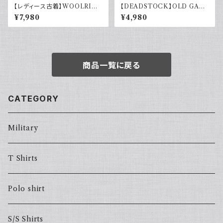
【レディース古着】WOOLRIC
【DEADSTOCK】OLD GAP
H ウールリッチ ハーフジップ ボ
オールドギャップ コットンリネン
¥7,980
¥4,980
アフリース 雪
シャツ 半袖 タグ付き 00s 古着
商品一覧に戻る
CATEGORY
Military
T Shirts
Polo shirt
S/S Shirts