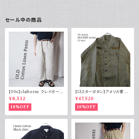
セール中の商品
【00s】claiborne クレイボーン
【13スターボタン】アメリカ軍 M
リネンコットンパンツ ツータック
43 HBT ジャケット パッチ 軍物
¥8,532
¥47,520
実物
10%OFF
10%OFF