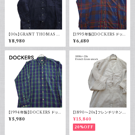
【00s】GRANT THOMAS 古
【1995年製】DOCKERS ドッカ
着 長袖リネンシャツ ネイビー
ーズ チェックシャツ ダブルポケ
¥8,980
¥6,480
アメカジ古着
ット 古着 アメカジ リーバイス
長袖 90s
【1994年製】DOCKERS ドッカ
【1890～20s】フレンチリネンス
ーズ チェックシャツ ボタンダウ
モック アンティーク ノーカラー
¥5,980
¥15,840
ン 古着 アメカジ リーバイス 長
イカ胸
袖
20%OFF