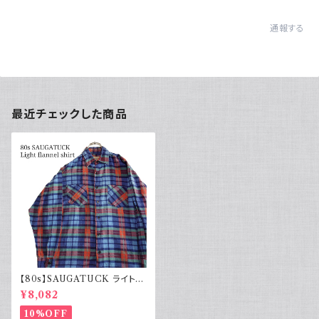
通報する
最近チェックした商品
【80s】SAUGATUCK ライトネ
ルシャツ プリントネル チェック
¥8,082
ブルー
10%OFF