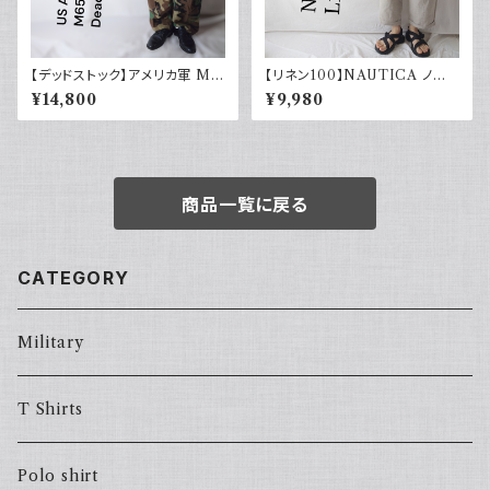
【デッドストック】アメリカ軍 M6
【リネン100】NAUTICA ノー
5 フィールドカーゴパンツ ウッド
ティカ ツータックパンツ スラック
¥14,800
¥9,980
ランドカモ 迷彩柄 US Army D
ス 古着 ワイドパンツ
EADSTOCK 80s Small Reg
ular
商品一覧に戻る
CATEGORY
Military
T Shirts
Polo shirt