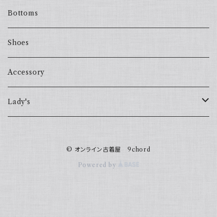
Bottoms
Shoes
Accessory
Lady's
one piece
© オンライン古着屋 9chord
Sweater
Powered by