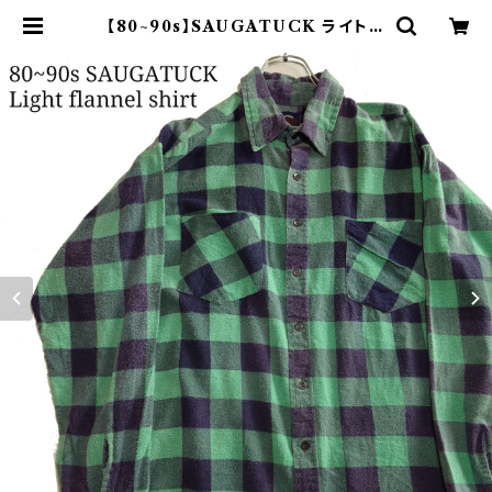
【80~90s】SAUGATUCK ライトネ
ルシャツ プリントネル チェック 緑 |
オンライン古着屋 9chord