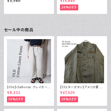
¥5,980
¥15,840
ン 古着 アメカジ リーバイス 長
イカ胸
袖
20%OFF
セール中の商品
【00s】claiborne クレイボーン
【13スターボタン】アメリカ軍 M
リネンコットンパンツ ツータック
43 HBT ジャケット パッチ 軍物
¥8,532
¥47,520
実物
10%OFF
10%OFF