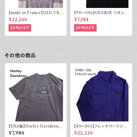
【made in France】OLD Cha
【90～00s】GEORGE リネンレ
rvet ストライプ 切り替え 紫
ーヨンシャツ 黒 ボックスシルエ
¥22,240
¥7,184
ット XL
20%OFF
20%OFF
その他の商品
【USA製】Harley Davidson
【40～50s】フレンチワークジャ
ハーレーダビッドソン プリントT
ケット インディゴ Vポケット ヴィ
¥7,980
¥22,320
シャツ 古着 フェードグレー 00s
ンテージ