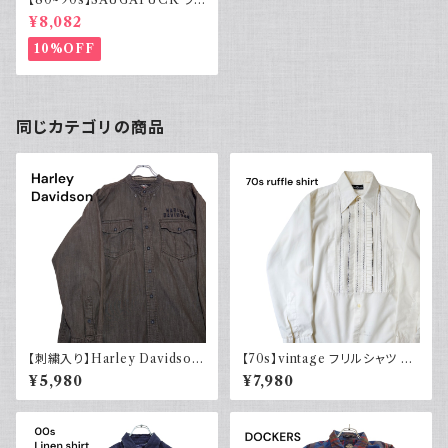
トネルシャツ プリントネル チェッ
¥8,082
ク 緑
10%OFF
同じカテゴリの商品
【刺繍入り】Harley Davidson
【70s】vintage フリルシャツ ヴ
ハーレーダビッドソン 長袖シャ
ィンテージ古着 長袖シャツ ドレ
¥5,980
¥7,980
ツ 古着 ノーカラー
スシャツ 白 ホワイト系 1970年
代 レトロ