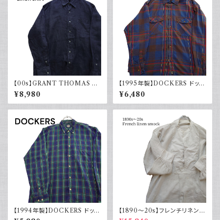
【00s】GRANT THOMAS 古
【1995年製】DOCKERS ドッカ
着 長袖リネンシャツ ネイビー
ーズ チェックシャツ ダブルポケ
¥8,980
¥6,480
アメカジ古着
ット 古着 アメカジ リーバイス
長袖 90s
【1994年製】DOCKERS ドッカ
【1890～20s】フレンチリネンス
ーズ チェックシャツ ボタンダウ
モック アンティーク ノーカラー