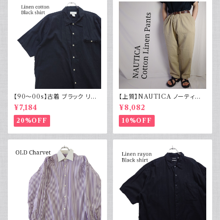
【90～00s】古着 ブラック リネ
【上質】NAUTICA ノーティカ
ンコットンシャツ 黒 ボックスシ
コットンリネンパンツ ツータック
¥7,184
¥8,082
ルエット
20%OFF
10%OFF