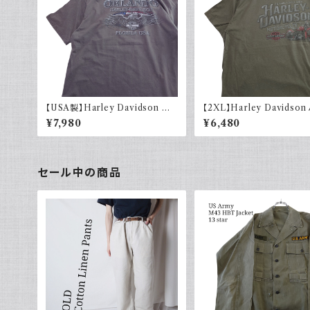
【USA製】Harley Davidson ハ
【2XL】Harley Davidso
ーレーダビッドソン プリントTシャ
ーダビッドソン プリントTシ
¥7,980
¥6,480
ツ 古着 フェードグレー 00s イー
着 カーキグリーン
グル 大きめ
セール中の商品