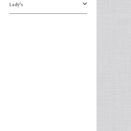
Lady's
one piece
Sweater