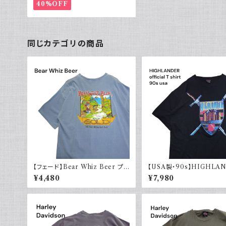
40%OFF
同じカテゴリの商品
【フェード】Bear Whiz Beer プリ
【USA製・90s】HIGHLA
ントTシャツ 両面プリント バックプ
悪魔の戦士 オフィシャルT
¥4,480
¥7,980
リント 古着 XL COMFORT CO
LORS コンフォートカラーズ