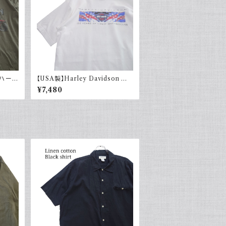
n ハーレ
【USA製】Harley Davidson ハ
ャツ 古
ーレーダビッドソン プリントTシャ
¥7,480
ツ 古着 ホワイト 白 2002年 100
周年