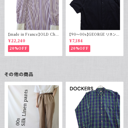
【made in France】OLD Cha
【90～00s】GEORGE リネンレ
rvet ストライプ 切り替え 紫
ーヨンシャツ 黒 ボックスシルエ
¥22,240
¥7,184
ット XL
20%OFF
20%OFF
その他の商品