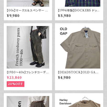
【00s】マークス＆スペンサー M
【1994年製】DOCKERS ドッカ
arks & Spencer シルクリネン
ーズ チェックシャツ ボタンダウ
¥9,980
¥5,980
パンツ スラックス 古着
ン 古着 アメカジ リーバイス 長
袖
【1930～40s】フレンチコーデュ
【DEADSTOCK】OLD GAP
ロイパンツ ヴィンテージ ダーク
オールドギャップ コットンリネン
¥23,840
¥4,980
ブラウン
シャツ 半袖 タグ付き 00s 古着
20%OFF