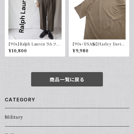
【90s】Ralph Lauren ラルフロ
【90s・USA製】Harley David
ーレン ツータックスラックス ウ
son ハーレーダビッドソン ポケ
¥10,800
¥9,980
ール カーキ 古着 TALONジッ
ット付き Tシャツ 古着 フェード
プ
シングルステッチ ベージュ ヴィ
ンテージ 大きめ
商品一覧に戻る
CATEGORY
Military