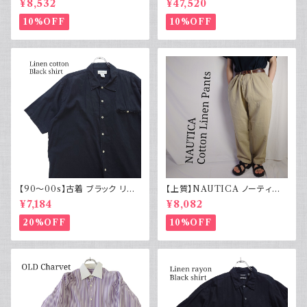
¥8,532
¥47,520
実物
10%OFF
10%OFF
【90～00s】古着 ブラック リネ
【上質】NAUTICA ノーティカ
ンコットンシャツ 黒 ボックスシ
コットンリネンパンツ ツータック
¥7,184
¥8,082
ルエット
20%OFF
10%OFF