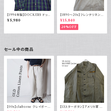
【1994年製】DOCKERS ドッカ
【1890～20s】フレンチリネンス
ーズ チェックシャツ ボタンダウ
モック アンティーク ノーカラー
¥5,980
¥15,840
ン 古着 アメカジ リーバイス 長
イカ胸
袖
20%OFF
セール中の商品
【00s】claiborne クレイボーン
【13スターボタン】アメリカ軍 M
リネンコットンパンツ ツータック
43 HBT ジャケット パッチ 軍物