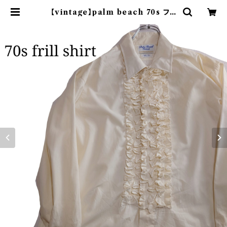
【vintage】palm beach 70s フリ
ルシャツ レトロ古着 | オンライン古
着屋 9chord