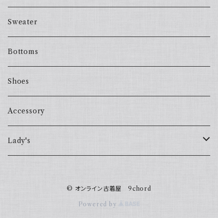
Sweater
Bottoms
Shoes
Accessory
Lady's
one piece
© オンライン古着屋 9chord
Sweater
Powered by