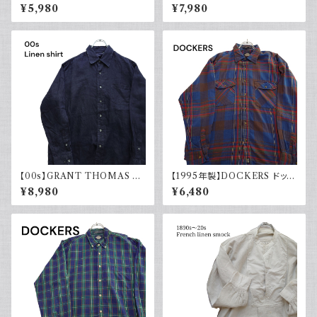
ハーレーダビッドソン 長袖シャ
ィンテージ古着 長袖シャツ ドレ
¥5,980
¥7,980
ツ 古着 ノーカラー
スシャツ 白 ホワイト系 1970年
代 レトロ
【00s】GRANT THOMAS 古
【1995年製】DOCKERS ドッカ
着 長袖リネンシャツ ネイビー
ーズ チェックシャツ ダブルポケ
¥8,980
¥6,480
アメカジ古着
ット 古着 アメカジ リーバイス
長袖 90s