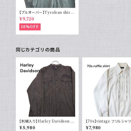
【プルオーバー】Tyrolean shirt
チロリアンシャツ ストライプ 刺繍
¥9,720
10%OFF
同じカテゴリの商品
【刺繍入り】Harley Davidson ハ
【70s】vintage フリルシャ
ーレーダビッドソン 長袖シャツ 古
ンテージ古着 長袖シャツ 
¥5,980
¥7,980
着 ノーカラー
ャツ 白 ホワイト系 1970年