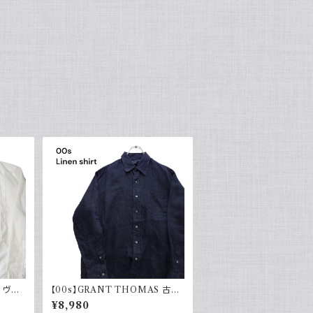
ツ ヴィ
【00s】GRANT THOMAS 古着
ドレスシ
長袖リネンシャツ ネイビー アメカ
¥8,980
代 レト
ジ古着