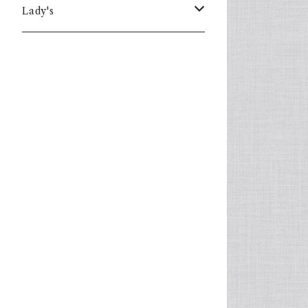
Lady's
one piece
Sweater