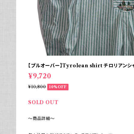
【プルオーバー】Tyrolean shirt チロリアン
¥9,720
¥10,800
10%OFF
SOLD OUT
～商品詳細～