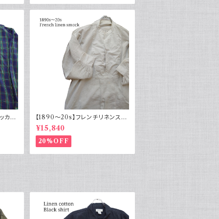
ドッカー
【1890～20s】フレンチリネンスモ
ン 古
ック アンティーク ノーカラー イカ
¥15,840
袖
胸
20%OFF