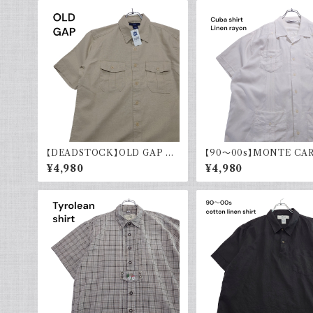
【DEADSTOCK】OLD GAP オ
【90～00s】MONTE CA
ールドギャップ コットンリネンシャ
キューバシャツ リネン レー
¥4,980
¥4,980
ツ 半袖 タグ付き 00s 古着
袖シャツ ホワイト 白 古着 
ンカラー 開襟