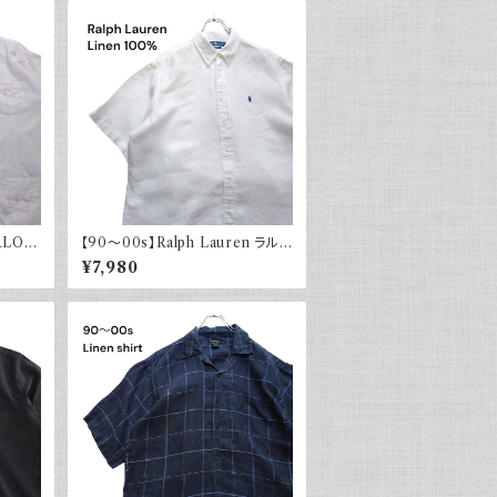
RLO
【90～00s】Ralph Lauren ラルフ
ヨン 半
ローレン リネンシャツ 半袖 白 ホ
¥7,980
オープ
ワイト ポニー刺繍 CLASSICFIT
古着 ボタンダウン