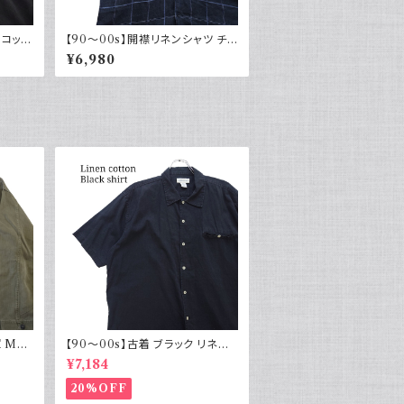
 コット
【90～00s】開襟リネンシャツ チェ
 ブラ
ック オープンカラー 古着 ボックス
¥6,980
シルエット ネイビー フェード
 M43
【90～00s】古着 ブラック リネン
物 実物
コットンシャツ 黒 ボックスシルエッ
¥7,184
ト
20%OFF