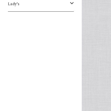
Lady's
one piece
Sweater