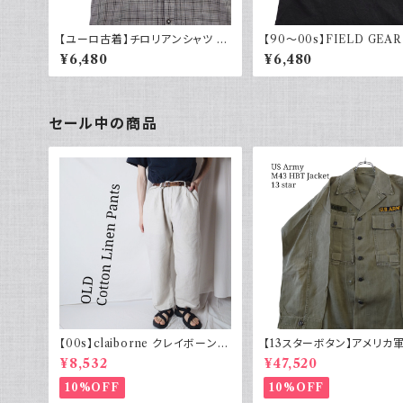
【ユーロ古着】チロリアンシャツ 半
【90～00s】FIELD GEAR
袖 古着 チェック レトロ 刺繍入り
ンリネンシャツ ハーフボタン
¥6,480
¥6,480
ヨーロッパ古着 ボックスシルエット
ック 黒 ポロシャツ 半袖
セール中の商品
【00s】claiborne クレイボーン リ
【13スターボタン】アメリカ軍
ネンコットンパンツ ツータック
HBT ジャケット パッチ 軍
¥8,532
¥47,520
10%OFF
10%OFF