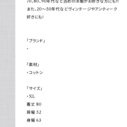
70、80、90年代など古めの洋服がお好きな方にも!!
また、20～50年代などヴィンテージやアンティーク
好きにも！
「ブランド」
・
「素材」
・コットン
「サイズ」
・XL
着丈 80
肩幅 52
身幅 63