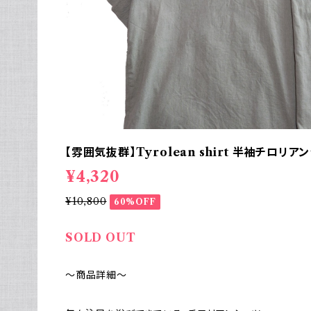
【雰囲気抜群】Tyrolean shirt 半袖チロリア
¥4,320
¥10,800
60%OFF
SOLD OUT
～商品詳細～