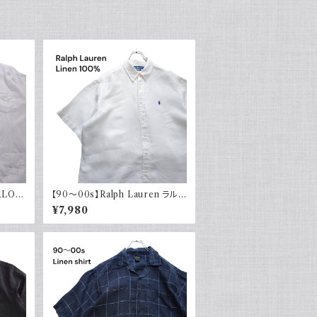
RLO
【90～00s】Ralph Lauren ラルフ
ヨン 半
ローレン リネンシャツ 半袖 白 ホ
¥7,980
オープ
ワイト ポニー刺繍 CLASSICFIT
古着 ボタンダウン