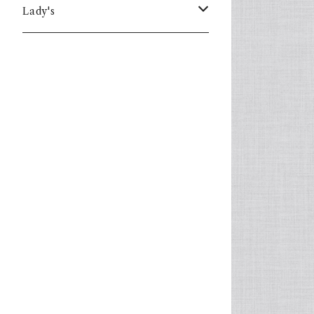
Lady's
one piece
Sweater