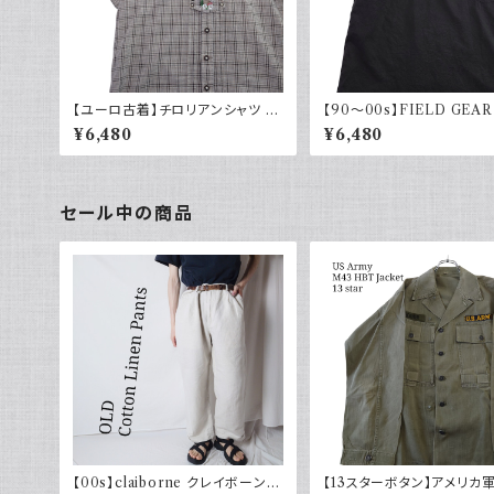
【ユーロ古着】チロリアンシャツ 半
【90～00s】FIELD GEAR
袖 古着 チェック レトロ 刺繍入り
ンリネンシャツ ハーフボタン
¥6,480
¥6,480
ヨーロッパ古着 ボックスシルエット
ック 黒 ポロシャツ 半袖
セール中の商品
【00s】claiborne クレイボーン リ
【13スターボタン】アメリカ軍