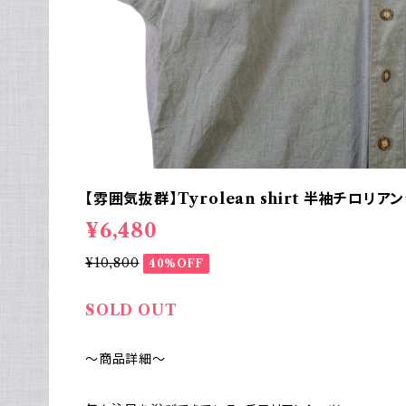
【雰囲気抜群】Tyrolean shirt 半袖チロリ
¥6,480
¥10,800
40%OFF
SOLD OUT
～商品詳細～