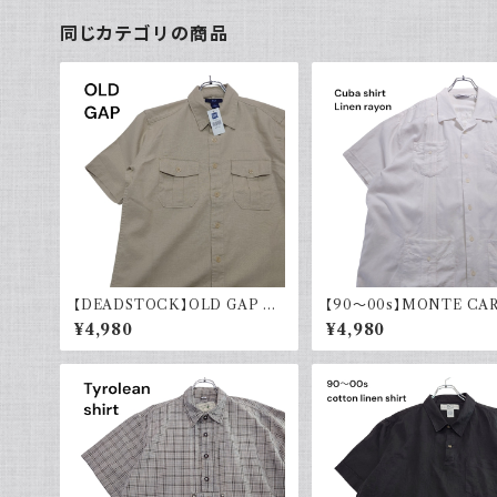
同じカテゴリの商品
【DEADSTOCK】OLD GAP オ
【90～00s】MONTE CA
ールドギャップ コットンリネンシャ
キューバシャツ リネン レー
¥4,980
¥4,980
ツ 半袖 タグ付き 00s 古着
袖シャツ ホワイト 白 古着 
ンカラー 開襟