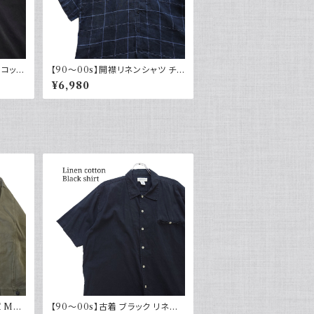
 コット
【90～00s】開襟リネンシャツ チェ
 ブラ
ック オープンカラー 古着 ボックス
¥6,980
シルエット ネイビー フェード
 M43
【90～00s】古着 ブラック リネン