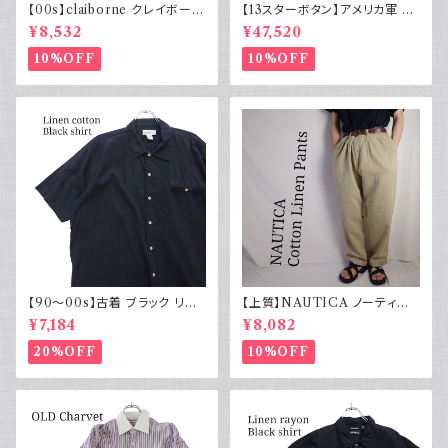
【00s】claiborne クレイボーン
【13スターボタン】アメリカ軍 M
リネンコットンパンツ ツータック
43 HBT ジャケット パッチ 軍物
¥8,532
¥47,520
実物
10%OFF
10%OFF
【90～00s】古着 ブラック リネ
【上質】NAUTICA ノーティカ
ンコットンシャツ 黒 ボックスシ
コットンリネンパンツ ツータック
¥7,184
¥8,082
ルエット
20%OFF
10%OFF