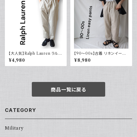
【大人気】Ralph Lauren ラルフ
【90～00s】古着 リネンイージ
ローレン チノパン アイボリー
ーパンツ 夏 32×30 APT9 カジ
¥4,980
¥8,980
ュアル
商品一覧に戻る
CATEGORY
Military