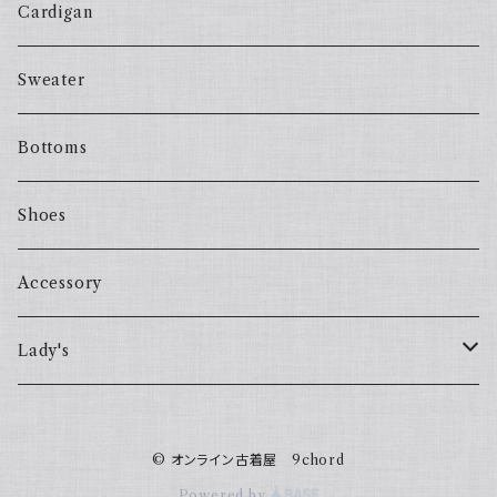
Cardigan
Sweater
Bottoms
Shoes
Accessory
Lady's
one piece
© オンライン古着屋 9chord
Sweater
Powered by