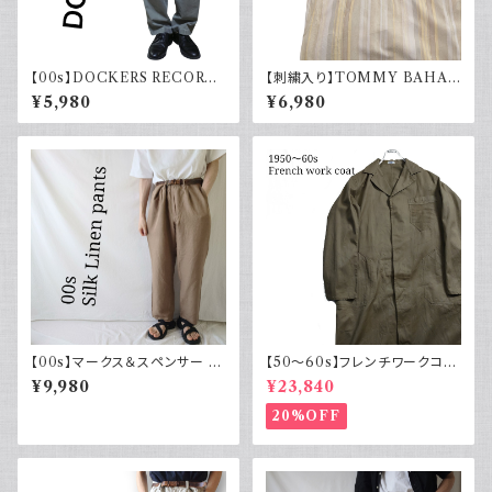
【00s】DOCKERS RECORD
【刺繍入り】TOMMY BAHA
ドッカーズ ツータック チノパン
MA トミーバハマ オープンカラ
¥5,980
¥6,980
ーシャツ シルク100％ 開禁 古
着 アメカジ ストライプ
【00s】マークス＆スペンサー M
【50～60s】フレンチワークコー
arks & Spencer シルクリネン
ト ショップコート フレンチヴィン
¥9,980
¥23,840
パンツ スラックス 古着
テージ
20%OFF