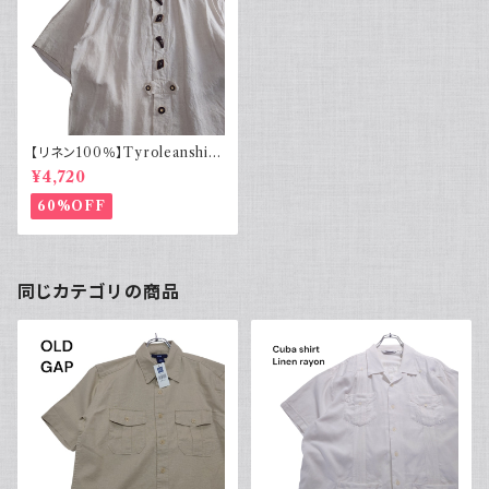
【リネン100％】Tyroleanshirt
半袖チロリアンシャツ オフホワ
¥4,720
イト
60%OFF
同じカテゴリの商品