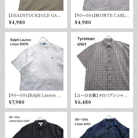
【DEADSTOCK】OLD GAP
【90～00s】MONTE CARLO
オールドギャップ コットンリネン
キューバシャツ リネン レーヨン
¥4,980
¥4,980
シャツ 半袖 タグ付き 00s 古着
半袖シャツ ホワイト 白 古着 オ
ープンカラー 開襟
【90～00s】Ralph Lauren ラ
【ユーロ古着】チロリアンシャツ
ルフローレン リネンシャツ 半袖
半袖 古着 チェック レトロ 刺繍
¥7,980
¥6,480
白 ホワイト ポニー刺繍 CLAS
入り ヨーロッパ古着 ボックスシ
SICFIT 古着 ボタンダウン
ルエット