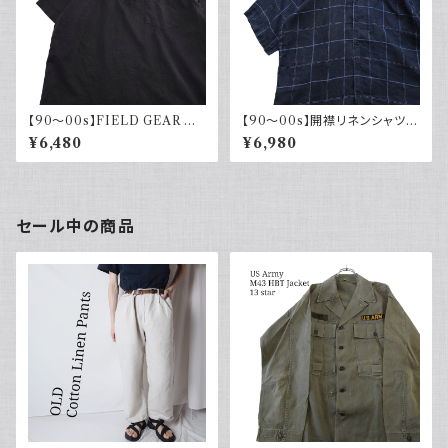
【90～00s】FIELD GEAR コッ
【90～00s】開襟リネンシャツ
トンリネンシャツ ハーフボタン
チェック オープンカラー 古着 ボ
¥6,480
¥6,980
ブラック 黒 ポロシャツ 半袖
ックスシルエット ネイビー フェ
ード
セール中の商品