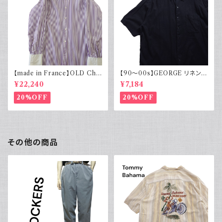
【made in France】OLD Cha
【90～00s】GEORGE リネンレ
rvet ストライプ 切り替え 紫
ーヨンシャツ 黒 ボックスシルエ
¥22,240
¥7,184
ット XL
20%OFF
20%OFF
その他の商品