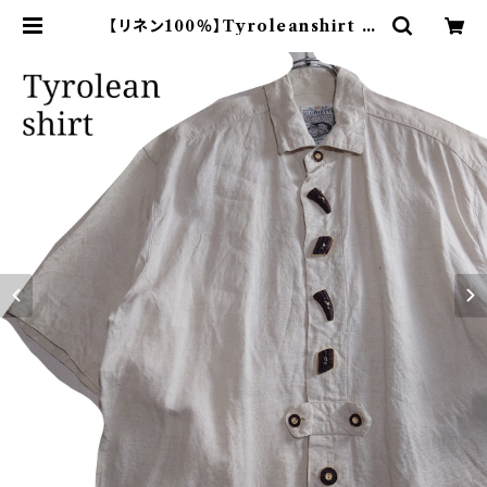
【リネン100％】Tyroleanshirt 半
袖チロリアンシャツ オフホワイト | オ
ンライン古着屋 9chord