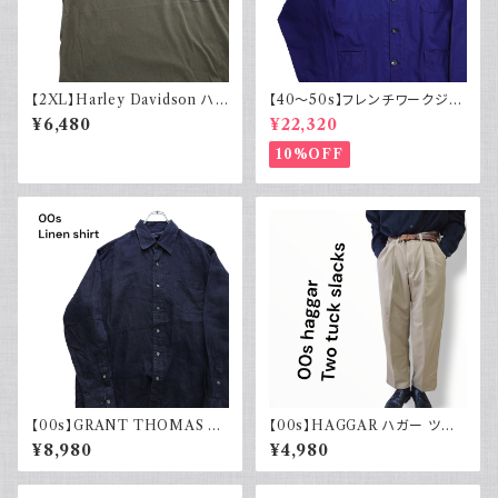
【2XL】Harley Davidson ハ
【40～50s】フレンチワークジャ
ーレーダビッドソン プリントTシ
ケット インディゴ Vポケット ヴィ
¥6,480
¥22,320
ャツ 古着 カーキグリーン
ンテージ
10%OFF
【00s】GRANT THOMAS 古
【00s】HAGGAR ハガー ツー
着 長袖リネンシャツ ネイビー
タックスラックス ポリエステル
¥8,980
¥4,980
アメカジ古着
ベージュ 古着 34 29