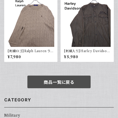
【刺繍ロゴ】Ralph Lauren ラル
【刺繍入り】Harley Davidson
フローレン ケーブル編みニット
ハーレーダビッドソン 長袖シャ
¥7,980
¥5,980
ベージュ
ツ 古着 ノーカラー
商品一覧に戻る
CATEGORY
Military