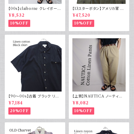
【00s】claiborne クレイボーン
【13スターボタン】アメリカ軍 M
リネンコットンパンツ ツータック
43 HBT ジャケット パッチ 軍物
¥8,532
¥47,520
実物
10%OFF
10%OFF
【90～00s】古着 ブラック リネ
【上質】NAUTICA ノーティカ
ンコットンシャツ 黒 ボックスシ
コットンリネンパンツ ツータック
¥7,184
¥8,082
ルエット
20%OFF
10%OFF