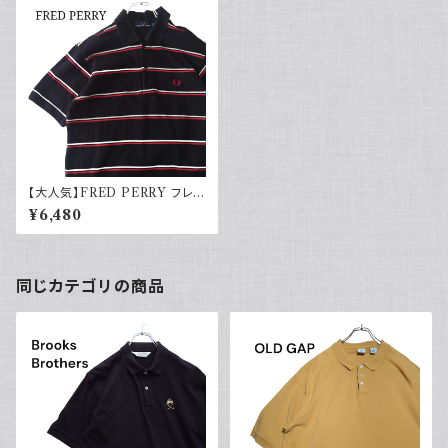
【大人気】FRED PERRY フレッ
ドペリー ポロシャツ ボーダー
¥6,480
黒 赤 白
同じカテゴリの商品