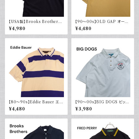
【USA製】Brooks Brothers
【90～00s】OLD GAP オール
ブルックスブラザーズ ポロシャ
ドギャップ ポロシャツ 無地 古着
¥4,980
¥4,480
ツ ゴールデンフリース ブラック
マスタードイエロー 夏 大きめ
刺繍 三角タグ 白タグ
【80～90s】Eddie Bauer エデ
【90～00s】BIG DOGS ビッグ
ィバウアー ポロシャツ 太ボーダ
ドッグス ポロシャツ ワンポイン
¥4,480
¥3,980
ー 黒タグ
ト 刺繍入り