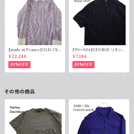
【made in France】OLD Cha
【90～00s】GEORGE リネンレ
rvet ストライプ 切り替え 紫
ーヨンシャツ 黒 ボックスシルエ
¥22,240
¥7,184
ット XL
20%OFF
20%OFF
その他の商品