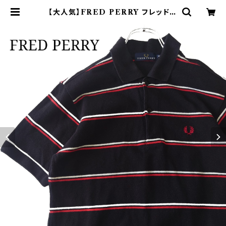
【大人気】FRED PERRY フレッドペ
リー ポロシャツ ボーダー 黒 赤 白 |
オンライン古着屋 9chord