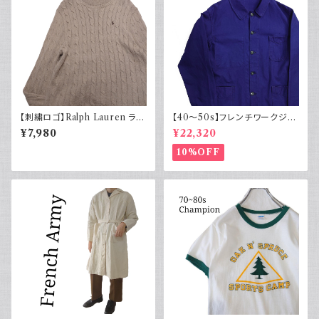
【刺繍ロゴ】Ralph Lauren ラル
【40～50s】フレンチワークジャ
フローレン ケーブル編みニット
ケット インディゴ Vポケット ヴィ
¥7,980
¥22,320
ベージュ
ンテージ
10%OFF