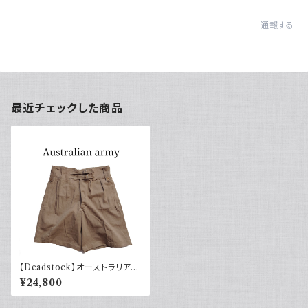
通報する
最近チェックした商品
【Deadstock】オーストラリア軍
グルカショーツ 40s ミリタリー
¥24,800
パンツ