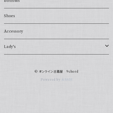
Bottoms
Shoes
Accessory
Lady's
one piece
© オンライン古着屋 9chord
Sweater
Powered by