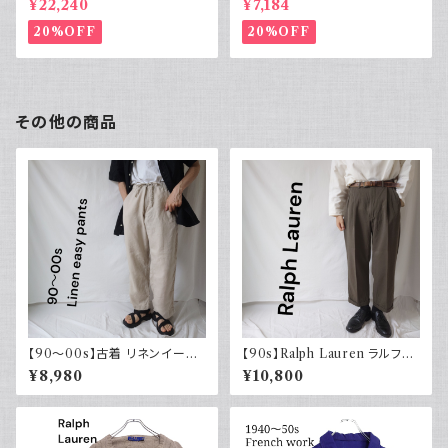
¥22,240
¥7,184
ット XL
20%OFF
20%OFF
その他の商品
【90～00s】古着 リネンイージ
【90s】Ralph Lauren ラルフロ
ーパンツ 夏 32×30 APT9 カジ
ーレン ツータックスラックス ウ
¥8,980
¥10,800
ュアル
ール カーキ 古着 TALONジッ
プ