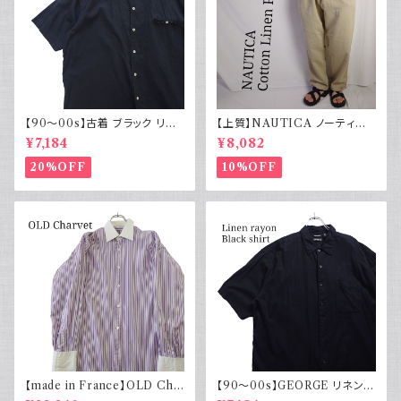
【90～00s】古着 ブラック リネ
【上質】NAUTICA ノーティカ
ンコットンシャツ 黒 ボックスシ
コットンリネンパンツ ツータック
¥7,184
¥8,082
ルエット
20%OFF
10%OFF
【made in France】OLD Cha
【90～00s】GEORGE リネンレ
rvet ストライプ 切り替え 紫
ーヨンシャツ 黒 ボックスシルエ