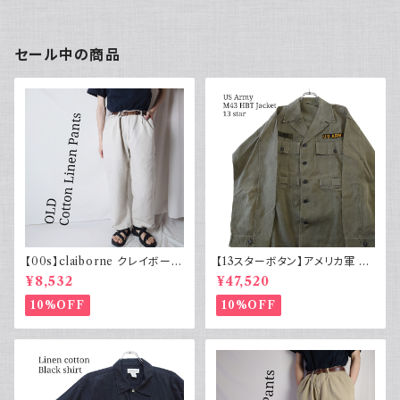
セール中の商品
【00s】claiborne クレイボーン
【13スターボタン】アメリカ軍 M
リネンコットンパンツ ツータック
43 HBT ジャケット パッチ 軍物
¥8,532
¥47,520
実物
10%OFF
10%OFF