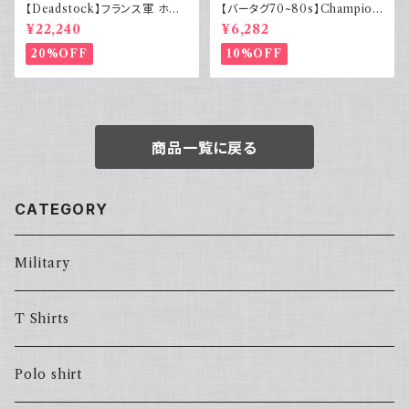
【Deadstock】フランス軍 ホス
【バータグ70~80s】Champion
ピタルコート リネンコート シン
チャンピオン リンガーTシャツ
¥22,240
¥6,282
グル
染み込み
20%OFF
10%OFF
商品一覧に戻る
CATEGORY
Military
T Shirts
Polo shirt