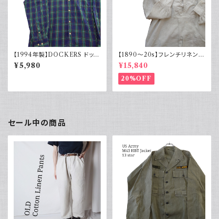
【1994年製】DOCKERS ドッカ
【1890～20s】フレンチリネンス
ーズ チェックシャツ ボタンダウ
モック アンティーク ノーカラー
¥5,980
¥15,840
ン 古着 アメカジ リーバイス 長
イカ胸
袖
20%OFF
セール中の商品