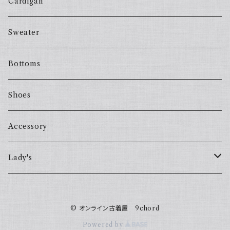
Cardigan
Sweater
Bottoms
Shoes
Accessory
Lady's
one piece
© オンライン古着屋 9chord
Sweater
Powered by