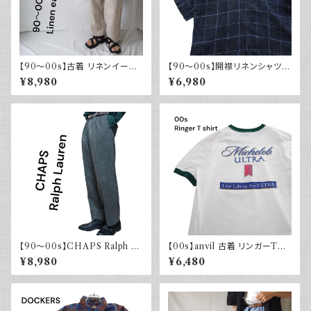
【90～00s】古着 リネンイージ
【90～00s】開襟リネンシャツ
ーパンツ 夏 32×30 APT9 カジ
チェック オープンカラー 古着 ボ
¥8,980
¥6,980
ュアル
ックスシルエット ネイビー フェ
ード
【90～00s】CHAPS Ralph La
【00s】anvil 古着 リンガーTシ
uren チャップス ラルフローレン
ャツ 両面プリント ビール Mich
¥8,980
¥6,480
elob ULTRA ホワイト グリー
ン 白T