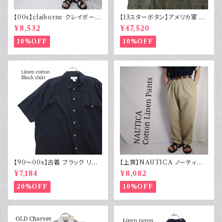
【00s】claiborne クレイボーン
【13スターボタン】アメリカ軍 M
リネンコットンパンツ ツータック
43 HBT ジャケット パッチ 軍物
¥8,532
¥47,520
実物
10%OFF
10%OFF
【90～00s】古着 ブラック リネ
【上質】NAUTICA ノーティカ
ンコットンシャツ 黒 ボックスシ
コットンリネンパンツ ツータック
¥7,184
¥8,082
ルエット
20%OFF
10%OFF