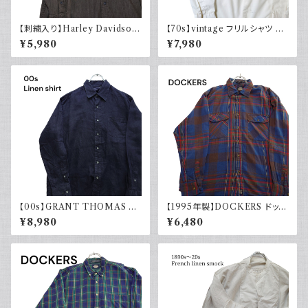
【刺繍入り】Harley Davidson
【70s】vintage フリルシャツ ヴ
ハーレーダビッドソン 長袖シャ
ィンテージ古着 長袖シャツ ドレ
¥5,980
¥7,980
ツ 古着 ノーカラー
スシャツ 白 ホワイト系 1970年
代 レトロ
【00s】GRANT THOMAS 古
【1995年製】DOCKERS ドッカ
着 長袖リネンシャツ ネイビー
ーズ チェックシャツ ダブルポケ
¥8,980
¥6,480
アメカジ古着
ット 古着 アメカジ リーバイス
長袖 90s