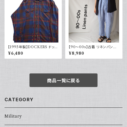
【1995年製】DOCKERS ドッカ
【90～00s】古着 リネンパンツ
ーズ チェックシャツ ダブルポケ
ストライプ ライトブルー 夏 スラ
¥6,480
¥8,980
ット 古着 アメカジ リーバイス
ックス
長袖 90s
商品一覧に戻る
CATEGORY
Military