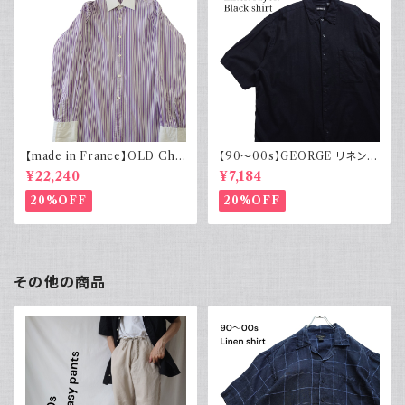
【made in France】OLD Cha
【90～00s】GEORGE リネンレ
rvet ストライプ 切り替え 紫
ーヨンシャツ 黒 ボックスシルエ
¥22,240
¥7,184
ット XL
20%OFF
20%OFF
その他の商品