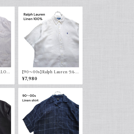
RLO
【90～00s】Ralph Lauren ラルフ
ヨン 半
ローレン リネンシャツ 半袖 白 ホ
¥7,980
オープ
ワイト ポニー刺繍 CLASSICFIT
古着 ボタンダウン