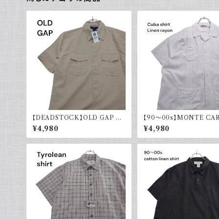
【DEADSTOCK】OLD GAP オ
【90～00s】MONTE CA
ールドギャップ コットンリネンシャ
キューバシャツ リネン レー
¥4,980
¥4,980
ツ 半袖 タグ付き 00s 古着
袖シャツ ホワイト 白 古着 
ンカラー 開襟