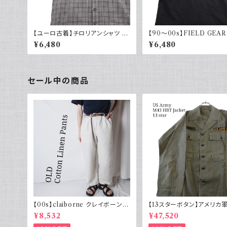
【ユーロ古着】チロリアンシャツ 半
【90～00s】FIELD GEAR
袖 古着 チェック レトロ 刺繍入り
ンリネンシャツ ハーフボタン
¥6,480
¥6,480
ヨーロッパ古着 ボックスシルエット
ック 黒 ポロシャツ 半袖
セール中の商品
【00s】claiborne クレイボーン リ
【13スターボタン】アメリカ軍
ネンコットンパンツ ツータック
HBT ジャケット パッチ 軍
¥8,532
¥47,520