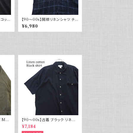
 コット
【90～00s】開襟リネンシャツ チェ
 ブラ
ック オープンカラー 古着 ボックス
¥6,980
シルエット ネイビー フェード
 M43
【90～00s】古着 ブラック リネン
物 実物
コットンシャツ 黒 ボックスシルエッ
¥7,184
ト