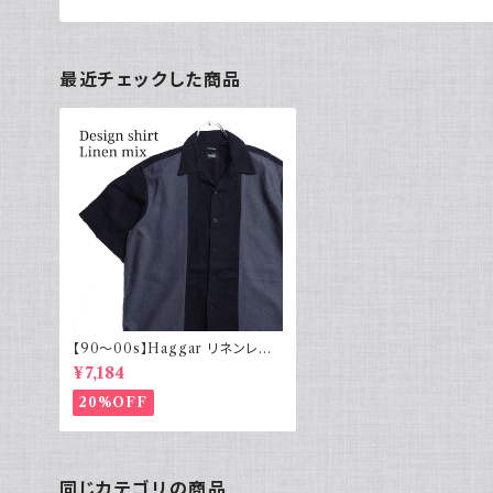
最近チェックした商品
【90～00s】Haggar リネンレー
ヨン 開襟シャツ ブラック ツートン
¥7,184
20%OFF
同じカテゴリの商品