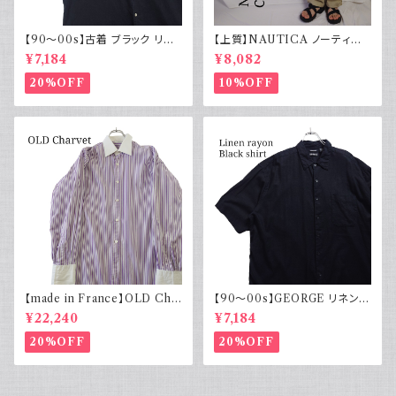
【90～00s】古着 ブラック リネ
【上質】NAUTICA ノーティカ
ンコットンシャツ 黒 ボックスシ
コットンリネンパンツ ツータック
¥7,184
¥8,082
ルエット
20%OFF
10%OFF
【made in France】OLD Cha
【90～00s】GEORGE リネンレ
rvet ストライプ 切り替え 紫
ーヨンシャツ 黒 ボックスシルエ
¥22,240
¥7,184
ット XL
20%OFF
20%OFF