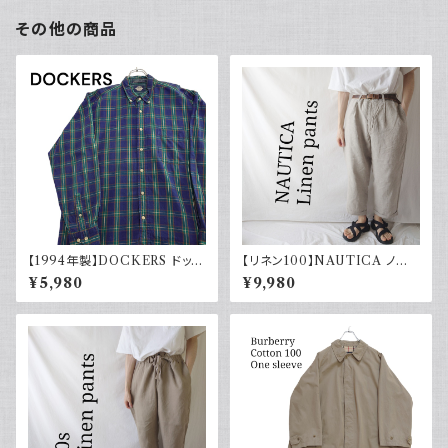
その他の商品
【1994年製】DOCKERS ドッカ
【リネン100】NAUTICA ノー
ーズ チェックシャツ ボタンダウ
ティカ ツータックパンツ スラック
¥5,980
¥9,980
ン 古着 アメカジ リーバイス 長
ス 古着 ワイドパンツ
袖