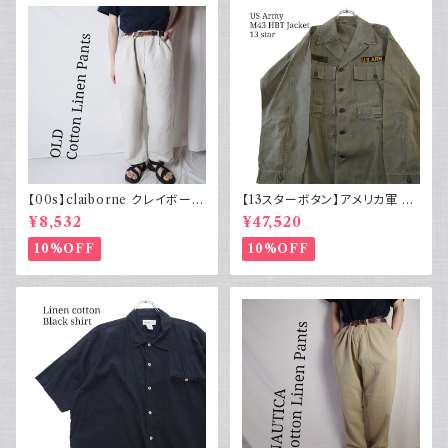
【00s】claiborne クレイボーン
【13スターボタン】アメリカ軍 M
リネンコットンパンツ ツータック
43 HBT ジャケット パッチ 軍物
¥8,532
¥47,520
実物
10%OFF
10%OFF