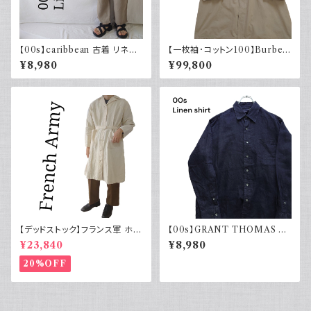
【00s】caribbean 古着 リネン
【一枚袖･コットン100】Burber
イージーパンツ ドローコード ワ
ry バーバリー コート コマンダ
¥8,980
¥99,800
イドパンツ
ーII
【デッドストック】フランス軍 ホス
【00s】GRANT THOMAS 古
ピタルコート リネンコート シン
着 長袖リネンシャツ ネイビー
¥23,840
¥8,980
グルタイプ
アメカジ古着
20%OFF