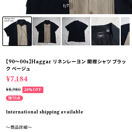
1
/7
【90～00s】Haggar リネンレーヨン 開襟シャツ ブラッ
ク ベージュ
¥7,184
¥8,980
20%OFF
残り1点
International shipping available
～商品詳細～