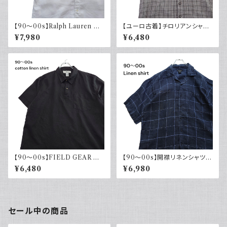
【90～00s】Ralph Lauren ラ
【ユーロ古着】チロリアンシャツ
ルフローレン リネンシャツ 半袖
半袖 古着 チェック レトロ 刺繍
¥7,980
¥6,480
白 ホワイト ポニー刺繍 CLAS
入り ヨーロッパ古着 ボックスシ
SICFIT 古着 ボタンダウン
ルエット
【90～00s】FIELD GEAR コッ
【90～00s】開襟リネンシャツ
トンリネンシャツ ハーフボタン
チェック オープンカラー 古着 ボ
¥6,480
¥6,980
ブラック 黒 ポロシャツ 半袖
ックスシルエット ネイビー フェ
ード
セール中の商品