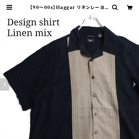
【90～00s】Haggar リネンレーヨン
開襟シャツ ブラック ベージュ | オン
ライン古着屋 9chord