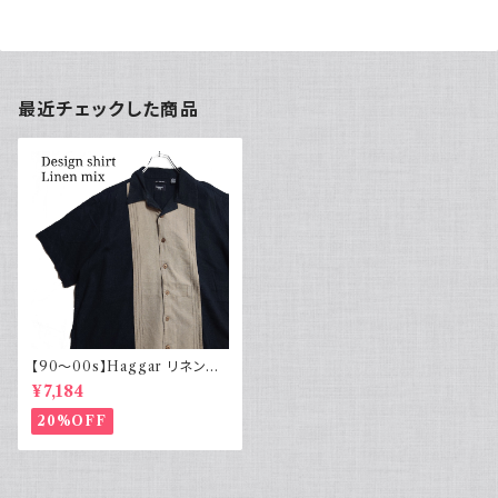
最近チェックした商品
【90～00s】Haggar リネンレ
ーヨン 開襟シャツ ブラック ベー
¥7,184
ジュ
20%OFF