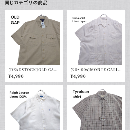
同じカテゴリの商品
【DEADSTOCK】OLD GAP
【90～00s】MONTE CARLO
オールドギャップ コットンリネン
キューバシャツ リネン レーヨン
¥4,980
¥4,980
シャツ 半袖 タグ付き 00s 古着
半袖シャツ ホワイト 白 古着 オ
ープンカラー 開襟