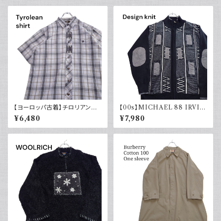
長袖 90s
【ヨーロッパ古着】チロリアンシ
【00s】MICHAEL 88 IRVIN
ャツ 半袖 古着 チェック レトロ
デザインニット ジップアップ エ
¥6,480
¥7,980
ユーロ古着 ボックスシルエット
ルボーパッチ 古着 レトロ モード
アクリル