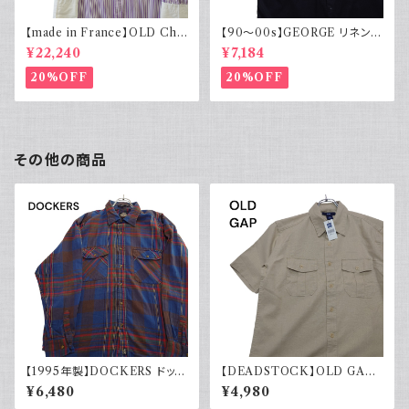
【made in France】OLD Cha
【90～00s】GEORGE リネンレ
rvet ストライプ 切り替え 紫
ーヨンシャツ 黒 ボックスシルエ
¥22,240
¥7,184
ット XL
20%OFF
20%OFF
その他の商品
【1995年製】DOCKERS ドッカ
【DEADSTOCK】OLD GAP
ーズ チェックシャツ ダブルポケ
オールドギャップ コットンリネン
¥6,480
¥4,980
ット 古着 アメカジ リーバイス
シャツ 半袖 タグ付き 00s 古着