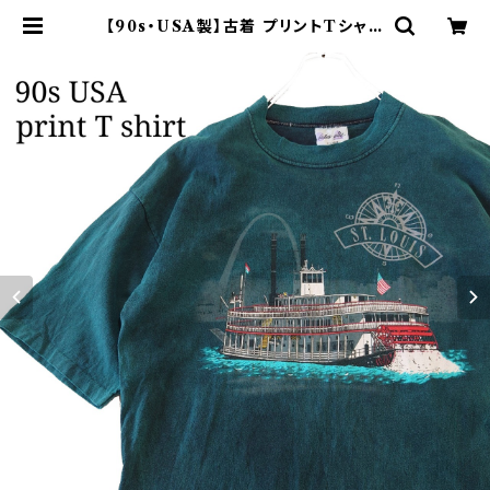
【90s・USA製】古着 プリントTシャツ
グラフィックT シングルステッチ | オ
ンライン古着屋 9chord