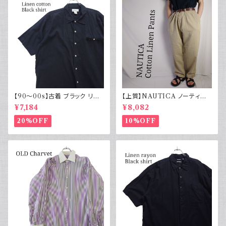
【90～00s】古着 ブラック リネ
【上質】NAUTICA ノーティカ
ンコットンシャツ 黒 ボックスシ
コットンリネンパンツ ツータック
¥7,184
¥8,082
ルエット
20%OFF
10%OFF