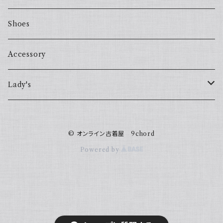
Shoes
Accessory
Lady's
one piece
© オンライン古着屋 9chord
Sweater
Powered by