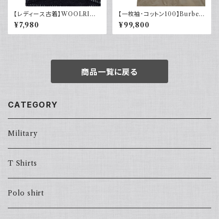
【レディース古着】WOOLRIC
【一枚袖･コットン100】Burber
H ウールリッチ ハーフジップ ボ
ry バーバリー コート コマンダ
¥7,980
¥99,800
アフリース 雪
ーII
商品一覧に戻る
CATEGORY
Military
T Shirts
Polo shirt