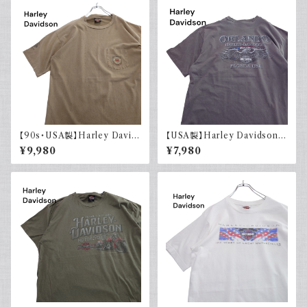
【90s・USA製】Harley David
【USA製】Harley Davidson
son ハーレーダビッドソン ポケ
ハーレーダビッドソン プリントT
¥9,980
¥7,980
ット付き Tシャツ 古着 フェード
シャツ 古着 フェードグレー 00s
シングルステッチ ベージュ ヴィ
イーグル 大きめ
ンテージ 大きめ