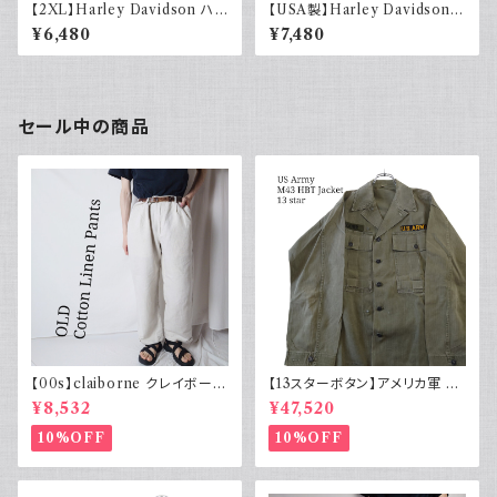
【2XL】Harley Davidson ハ
【USA製】Harley Davidson
ーレーダビッドソン プリントTシ
ハーレーダビッドソン プリントT
¥6,480
¥7,480
ャツ 古着 カーキグリーン
シャツ 古着 ホワイト 白 2002
年 100周年
セール中の商品
【00s】claiborne クレイボーン
【13スターボタン】アメリカ軍 M
リネンコットンパンツ ツータック
43 HBT ジャケット パッチ 軍物
¥8,532
¥47,520
実物
10%OFF
10%OFF