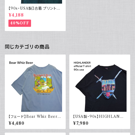
【90s・USA製】古着 プリントT
シャツ グラフィックT シングルス
¥4,188
テッチ
40%OFF
同じカテゴリの商品
【フェード】Bear Whiz Beer
【USA製・90s】HIGHLANDE
プリントTシャツ 両面プリント バ
R 悪魔の戦士 オフィシャルTシ
¥4,480
¥7,980
ックプリント 古着 XL COMFO
ャツ
RT COLORS コンフォートカラ
ーズ