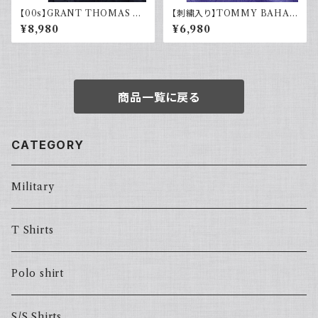
【00s】GRANT THOMAS 古
【刺繍入り】TOMMY BAHA
着 長袖リネンシャツ ネイビー
MA トミーバハマ オープンカラ
¥8,980
¥6,980
アメカジ古着
ーシャツ シルク100％ 開禁 古
着 アメカジ パープル
商品一覧に戻る
CATEGORY
Military
T Shirts
Polo shirt
S/S Shirts