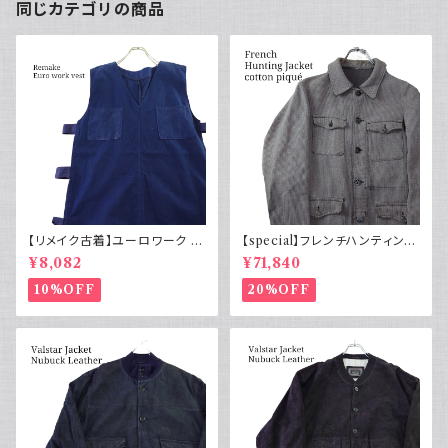
同じカテゴリの商品
【リメイク古着】ユーロワーク ベ
【special】フレンチハンティング
スト フランス軍GAOモチーフ 管
ジャケット コットンピケ 動物ボ
¥8,082
¥71,840
理番号E217
タン50s
10%OFF
20%OFF