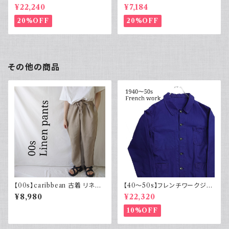
rvet ストライプ 切り替え 紫
ーヨンシャツ 黒 ボックスシルエ
¥22,240
¥7,184
ット XL
20%OFF
20%OFF
その他の商品
【00s】caribbean 古着 リネン
【40～50s】フレンチワークジャ
イージーパンツ ドローコード ワ
ケット インディゴ Vポケット ヴィ
¥8,980
¥22,320
イドパンツ
ンテージ
10%OFF