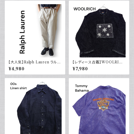
【大人気】Ralph Lauren ラルフ
【レディース古着】WOOLRIC
ローレン チノパン アイボリー
H ウールリッチ ハーフジップ ボ
¥4,980
¥7,980
アフリース 雪