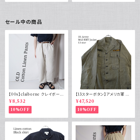
000年代
セール中の商品
【00s】claiborne クレイボーン
【13スターボタン】アメリカ軍 M
リネンコットンパンツ ツータック
43 HBT ジャケット パッチ 軍物
¥8,532
¥47,520
実物
10%OFF
10%OFF