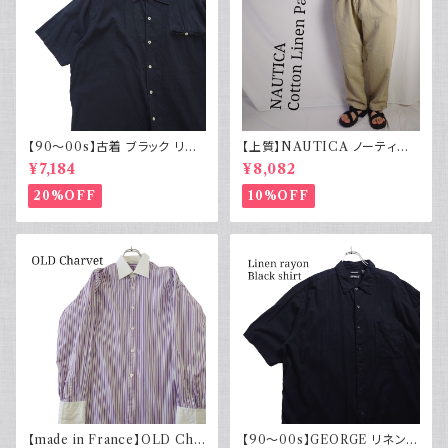
【90～00s】古着 ブラック リネ
【上質】NAUTICA ノーティカ
ンコットンシャツ 黒 ボックスシ
コットンリネンパンツ ツータック
¥7,184
¥8,082
ルエット
20%OFF
10%OFF
【made in France】OLD Cha
【90～00s】GEORGE リネンレ