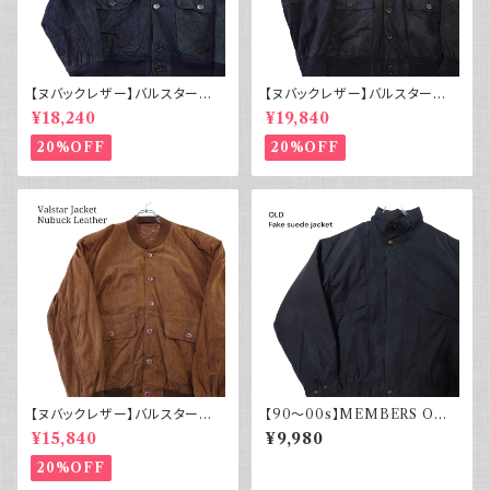
【ヌバックレザー】バルスター型
【ヌバックレザー】バルスター型
ブルゾンジャケット ユーロ古着
ブルゾンジャケット イタリア ヴィ
¥18,240
¥19,840
ヴィンテージ 紺
ンテージ 黒
20%OFF
20%OFF
【ヌバックレザー】バルスター型
【90～00s】MEMBERS ONL
ブルゾンジャケット ヴァルスター
Y メンバーズオンリー フェード
¥15,840
¥9,980
ヴィンテージ
スエード ブルゾンジャケット ス
ウェード フェードブラック ライナ
20%OFF
ー付き ポリエステル 90年代 2