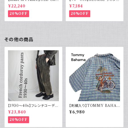
rvet ストライプ 切り替え 紫
ーヨンシャツ 黒 ボックスシルエ
¥22,240
¥7,184
ット XL
20%OFF
20%OFF
その他の商品
【1930～40s】フレンチコーデュ
【刺繍入り】TOMMY BAHA
ロイパンツ ヴィンテージ ダーク
MA トミーバハマ オープンカラ
¥23,840
¥6,980
ブラウン
ーシャツ シルク100％ 開禁 古
着 アメカジ チェック
20%OFF