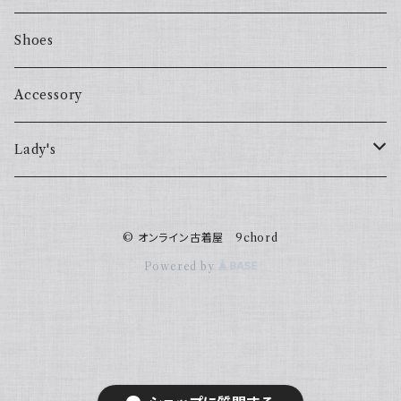
Shoes
Accessory
Lady's
one piece
© オンライン古着屋 9chord
Sweater
Powered by