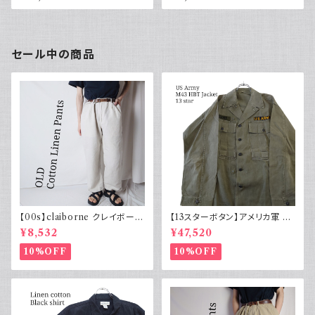
vi's カーキグリーン 古着
チャコールグレー リーバイス 古
着
セール中の商品
【00s】claiborne クレイボーン
【13スターボタン】アメリカ軍 M
リネンコットンパンツ ツータック
43 HBT ジャケット パッチ 軍物
¥8,532
¥47,520
実物
10%OFF
10%OFF