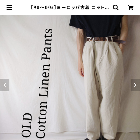
【90～00s】ヨーロッパ古着 コットン
リネンパンツ ツータック 生成りカラ
ー | オンライン古着屋 9chord