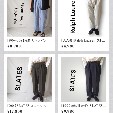
【90～00s】古着 リネンパンツ
【大人気】Ralph Lauren ラルフ
ストライプ ライトブルー 夏 スラ
ローレン チノパン アイボリー
¥8,980
¥4,980
ックス
【00s】SLATES スレイツ ツー
【1999年製】Levi's SLATES
タック スラックス リーバイス Le
スレイツ スラックス ツータック
¥12,800
¥9,980