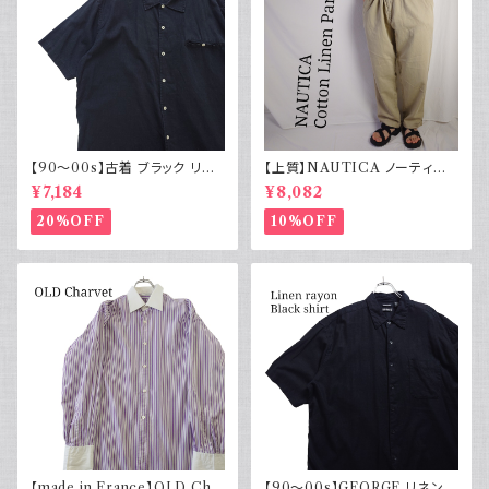
【90～00s】古着 ブラック リネ
【上質】NAUTICA ノーティカ
ンコットンシャツ 黒 ボックスシ
コットンリネンパンツ ツータック
¥7,184
¥8,082
ルエット
20%OFF
10%OFF
【made in France】OLD Cha
【90～00s】GEORGE リネンレ