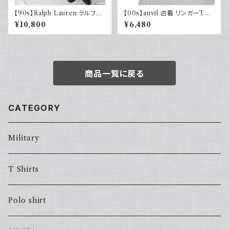
【90s】Ralph Lauren ラルフロ
【00s】anvil 古着 リンガーTシ
ーレン ツータックスラックス ウ
ャツ 両面プリント ビール Mich
¥10,800
¥6,480
ール カーキ 古着 TALONジッ
elob ULTRA ホワイト グリー
プ
ン 白T
商品一覧に戻る
CATEGORY
Military
T Shirts
Polo shirt