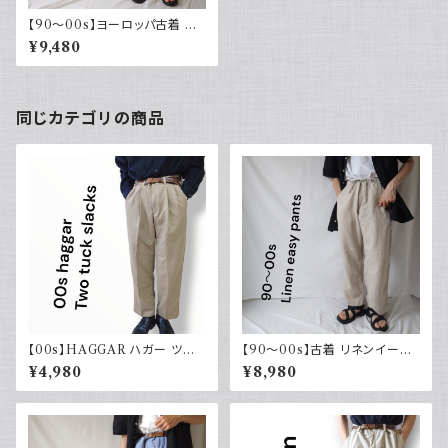
【90～00s】ヨーロッパ古着 コ
ットンリネンパンツ ツータック
¥9,480
生成りカラー
同じカテゴリの商品
【00s】HAGGAR ハガー ツー
【90～00s】古着 リネンイージ
タックスラックス ポリエステル
ーパンツ 夏 32×30 APT9 カジ
¥4,980
¥8,980
ベージュ 古着 34 29
ュアル