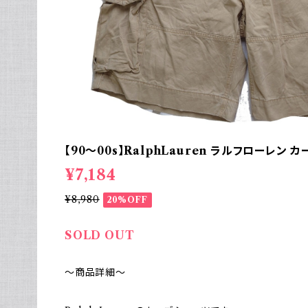
【90～00s】RalphLauren ラルフローレン
¥7,184
¥8,980
20%OFF
SOLD OUT
～商品詳細～