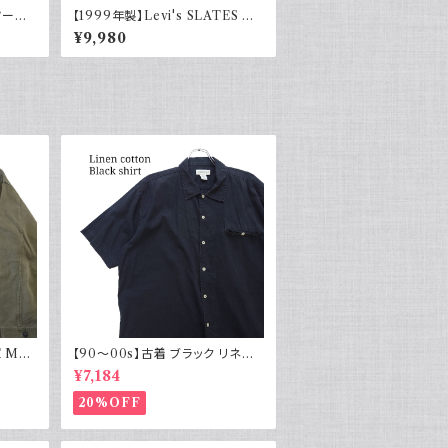
ツータッ
【1999年製】Levi's SLATES ス
i's
レイツ スラックス ツータック チャ
¥9,980
コールグレー リーバイス 古着
 M43
【90～00s】古着 ブラック リネン
物 実物
コットンシャツ 黒 ボックスシルエッ
¥7,184
ト
20%OFF