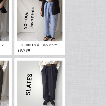
ージー
【90～00s】古着 リネンパンツ ス
カジュア
トライプ ライトブルー 夏 スラック
¥8,980
ス