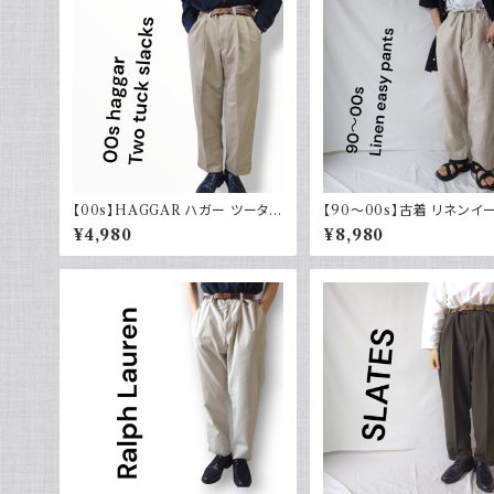
【00s】HAGGAR ハガー ツータッ
【90～00s】古着 リネンイ
クスラックス ポリエステル ベージ
パンツ 夏 32×30 APT9 
¥4,980
¥8,980
ュ 古着 34 29
ル