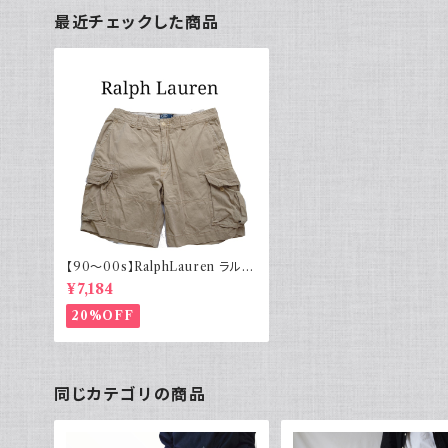
最近チェックした商品
【90～00s】RalphLauren ラルフ
ローレン カーゴショーツ ベージュ
¥7,184
20%OFF
同じカテゴリの商品