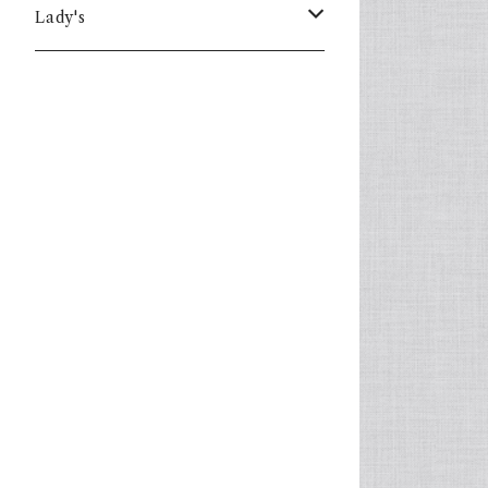
Lady's
one piece
Sweater