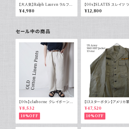
【大人気】Ralph Lauren ラルフロ
【00s】SLATES スレイツ 
ーレン チノパン アイボリー
ク スラックス リーバイス Lev
¥4,980
¥12,800
カーキグリーン 古着
セール中の商品
【00s】claiborne クレイボーン リ
【13スターボタン】アメリカ軍
ネンコットンパンツ ツータック
HBT ジャケット パッチ 軍
¥8,532
¥47,520
10%OFF
10%OFF