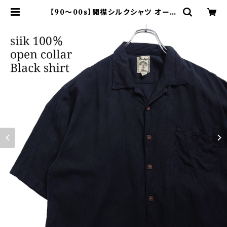
【90～00s】開襟シルクシャツ オープ
ンカラー ブラック 黒 古着 モード |
オンライン古着屋 9chord