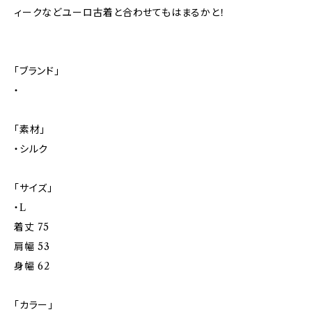
ィークなどユーロ古着と合わせてもはまるかと！
「ブランド」
・
「素材」
・シルク
「サイズ」
・L
着丈 75
肩幅 53
身幅 62
「カラー」