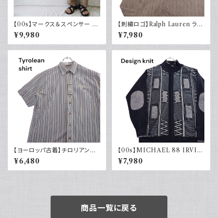
【00s】マークス＆スペンサー M
【刺繍ロゴ】Ralph Lauren ラル
arks & Spencer シルクリネン
フローレン ケーブル編みニット
¥9,980
¥7,980
パンツ スラックス 古着
ベージュ
【ヨーロッパ古着】チロリアンシ
【00s】MICHAEL 88 IRVIN
ャツ 半袖 古着 ストライプ レト
デザインニット ジップアップ エ
¥6,480
¥7,980
ロ ユーロ古着 ボックスシルエッ
ルボーパッチ 古着 レトロ モード
ト
アクリル
商品一覧に戻る