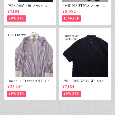
【90～00s】古着 ブラック リネ
【上質】NAUTICA ノーティカ
ンコットンシャツ 黒 ボックスシ
コットンリネンパンツ ツータック
¥7,184
¥8,082
ルエット
20%OFF
10%OFF
【made in France】OLD Cha
【90～00s】GEORGE リネンレ
rvet ストライプ 切り替え 紫
ーヨンシャツ 黒 ボックスシルエ
¥22,240
¥7,184
ット XL
20%OFF
20%OFF