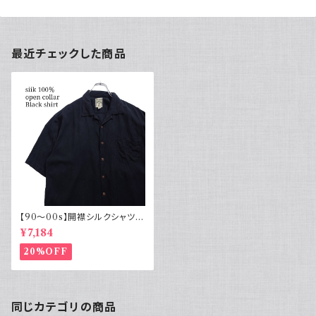
最近チェックした商品
【90～00s】開襟シルクシャツ
オープンカラー ブラック 黒 古着
¥7,184
モード
20%OFF
同じカテゴリの商品