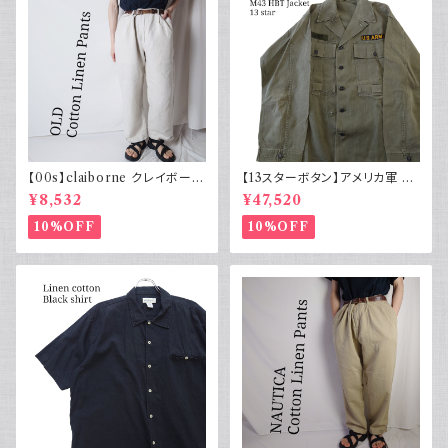
【00s】claiborne クレイボーン
【13スターボタン】アメリカ軍 M
リネンコットンパンツ ツータック
43 HBT ジャケット パッチ 軍物
¥8,532
¥47,520
実物
10%OFF
10%OFF