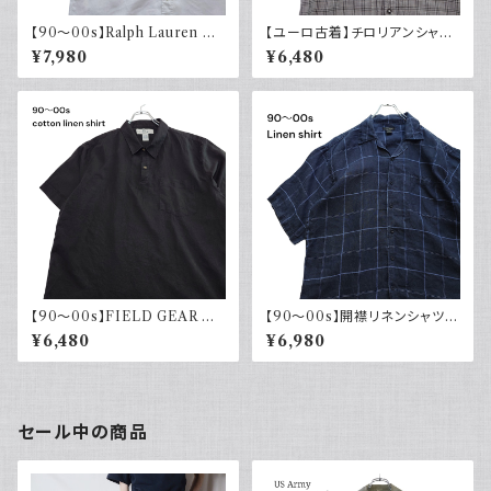
【90～00s】Ralph Lauren ラ
【ユーロ古着】チロリアンシャツ
ルフローレン リネンシャツ 半袖
半袖 古着 チェック レトロ 刺繍
¥7,980
¥6,480
白 ホワイト ポニー刺繍 CLAS
入り ヨーロッパ古着 ボックスシ
SICFIT 古着 ボタンダウン
ルエット
【90～00s】FIELD GEAR コッ
【90～00s】開襟リネンシャツ
トンリネンシャツ ハーフボタン
チェック オープンカラー 古着 ボ
¥6,480
¥6,980
ブラック 黒 ポロシャツ 半袖
ックスシルエット ネイビー フェ
ード
セール中の商品