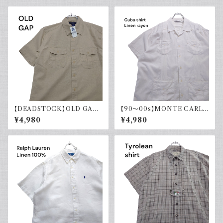
【DEADSTOCK】OLD GAP
【90～00s】MONTE CARLO
オールドギャップ コットンリネン
キューバシャツ リネン レーヨン
¥4,980
¥4,980
シャツ 半袖 タグ付き 00s 古着
半袖シャツ ホワイト 白 古着 オ
ープンカラー 開襟