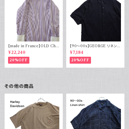
【made in France】OLD Cha
【90～00s】GEORGE リネンレ
rvet ストライプ 切り替え 紫
ーヨンシャツ 黒 ボックスシルエ
¥22,240
¥7,184
ット XL
20%OFF
20%OFF
その他の商品