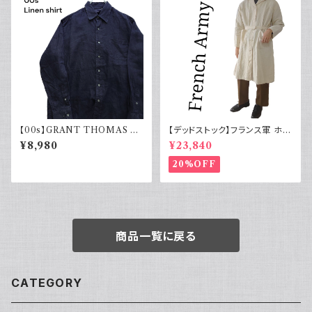
【00s】GRANT THOMAS 古
【デッドストック】フランス軍 ホス
着 長袖リネンシャツ ネイビー
ピタルコート リネンコート シン
¥8,980
¥23,840
アメカジ古着
グルタイプ
20%OFF
商品一覧に戻る
CATEGORY