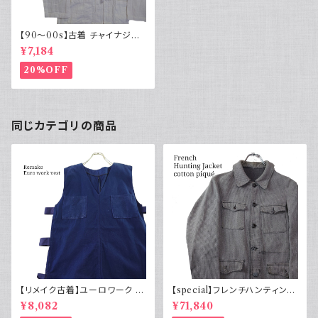
【90～00s】古着 チャイナジャ
ケット ホワイト デザインシャツ
¥7,184
白
20%OFF
同じカテゴリの商品
【リメイク古着】ユーロワーク ベ
【special】フレンチハンティング
スト フランス軍GAOモチーフ 管
ジャケット コットンピケ 動物ボ
¥8,082
¥71,840
理番号E217
タン50s