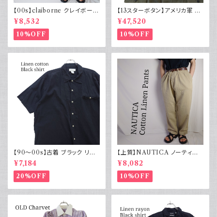
【00s】claiborne クレイボーン
【13スターボタン】アメリカ軍 M
リネンコットンパンツ ツータック
43 HBT ジャケット パッチ 軍物
¥8,532
¥47,520
実物
10%OFF
10%OFF
【90～00s】古着 ブラック リネ
【上質】NAUTICA ノーティカ
ンコットンシャツ 黒 ボックスシ
コットンリネンパンツ ツータック
¥7,184
¥8,082
ルエット
20%OFF
10%OFF