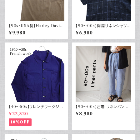
【90s・USA製】Harley David
【90～00s】開襟リネンシャツ
son ハーレーダビッドソン ポケ
チェック オープンカラー 古着 ボ
¥9,980
¥6,980
ット付き Tシャツ 古着 フェード
ックスシルエット ネイビー フェ
シングルステッチ ベージュ ヴィ
ード
ンテージ 大きめ
【40～50s】フレンチワークジャ
【90～00s】古着 リネンパンツ
ケット インディゴ Vポケット ヴィ
ストライプ ライトブルー 夏 スラ
¥22,320
¥8,980
ンテージ
ックス
10%OFF