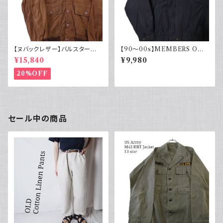
【ヌバックレザー】バルスター型
【90～00s】MEMBERS ONL
ブルゾンジャケット ヴァルスター
Y メンバーズオンリー フェード
¥15,840
¥9,980
ヴィンテージ
スエード ブルゾンジャケット ス
ウェード フェードブラック ライナ
20%OFF
ー付き ポリエステル 90年代 2
000年代
セール中の商品