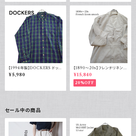
長袖 90s
【1994年製】DOCKERS ドッカ
【1890～20s】フレンチリネンス
ーズ チェックシャツ ボタンダウ
モック アンティーク ノーカラー
¥5,980
¥15,840
ン 古着 アメカジ リーバイス 長
イカ胸
袖
20%OFF
セール中の商品