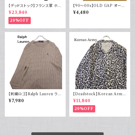
【デッドストック】フランス軍 ホス
【90～00s】OLD GAP オール
ピタルコート リネンコート シン
ドギャップ ポロシャツ 無地 古着
¥23,840
¥4,480
グルタイプ
マスタードイエロー 夏 大きめ
20%OFF
【刺繍ロゴ】Ralph Lauren ラル
【Deadstock】Korean Army
フローレン ケーブル編みニット
韓国軍 バクテリアカモジャケッ
¥7,980
¥11,840
ベージュ
ト
20%OFF