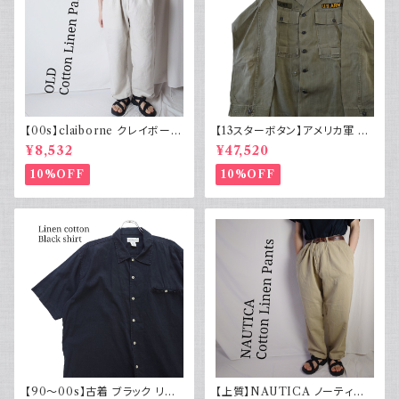
【00s】claiborne クレイボーン
【13スターボタン】アメリカ軍 M
リネンコットンパンツ ツータック
43 HBT ジャケット パッチ 軍物
¥8,532
¥47,520
実物
10%OFF
10%OFF
【90～00s】古着 ブラック リネ
【上質】NAUTICA ノーティカ