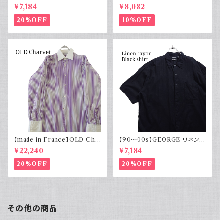
ンコットンシャツ 黒 ボックスシ
コットンリネンパンツ ツータック
¥7,184
¥8,082
ルエット
20%OFF
10%OFF
【made in France】OLD Cha
【90～00s】GEORGE リネンレ
rvet ストライプ 切り替え 紫
ーヨンシャツ 黒 ボックスシルエ
¥22,240
¥7,184
ット XL
20%OFF
20%OFF
その他の商品