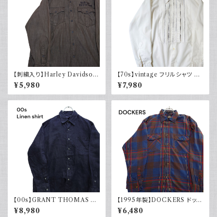
【刺繍入り】Harley Davidson
【70s】vintage フリルシャツ ヴ
ハーレーダビッドソン 長袖シャ
ィンテージ古着 長袖シャツ ドレ
¥5,980
¥7,980
ツ 古着 ノーカラー
スシャツ 白 ホワイト系 1970年
代 レトロ
【00s】GRANT THOMAS 古
【1995年製】DOCKERS ドッカ
着 長袖リネンシャツ ネイビー
ーズ チェックシャツ ダブルポケ
¥8,980
¥6,480
アメカジ古着
ット 古着 アメカジ リーバイス