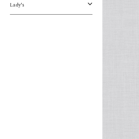
Lady's
one piece
Sweater