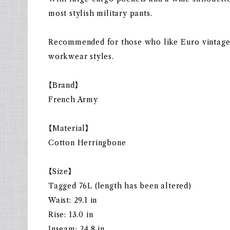
most stylish military pants.
Recommended for those who like Euro vintage,
workwear styles.
【Brand】
French Army
【Material】
Cotton Herringbone
【Size】
Tagged 76L (length has been altered)
Waist: 29.1 in
Rise: 13.0 in
Inseam: 24.8 in