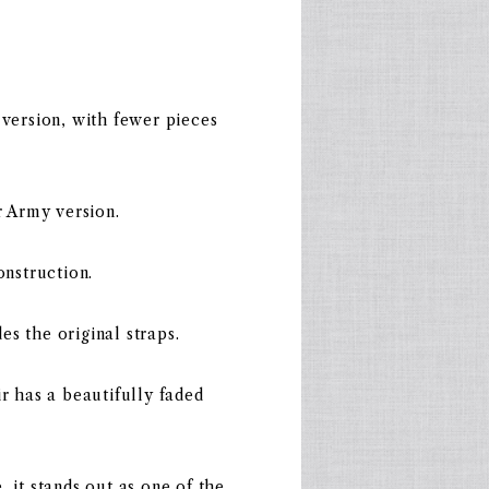
 version, with fewer pieces
r Army version.
onstruction.
s the original straps.
r has a beautifully faded
 it stands out as one of the