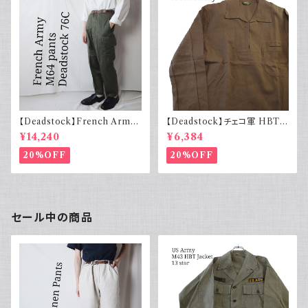
【Deadstock】French Army
【Deadstock】チェコ軍 HBTプ
フランス軍 M64 カーゴパンツ
ルオーバーワークシャツ ユーロ
¥14,240
¥6,384
実物 76C
ミリタリー
20%OFF
20%OFF
セール中の商品