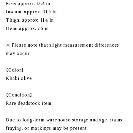
Rise: approx. 13.4 in
Inseam: approx. 31.5 in
Thigh: approx. 11.4 in
Hem: approx. 7.5 in
※ Please note that slight measurement differences
may occur.
【Color】
Khaki olive
【Condition】
Rare deadstock item.
Due to long-term warehouse storage and age, stains,
fraying, or markings may be present.