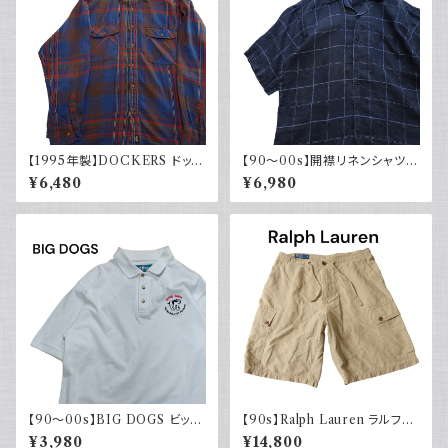
【1995年製】DOCKERS ドッカ
【90～00s】開襟リネンシャツ
ーズ チェックシャツ ダブルポケ
チェック オープンカラー 古着 ボ
¥6,480
¥6,980
ット 古着 アメカジ リーバイス
ックスシルエット ネイビー フェ
長袖 90s
ード
【90～00s】BIG DOGS ビッグ
【90s】Ralph Lauren ラルフロ
ドッグス ポロシャツ ワンポイン
ーレン カーゴショーツ シルクリ
¥3,980
¥14,800