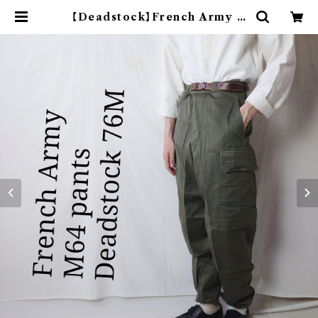
【Deadstock】French Army フ
ランス軍 M64 カーゴパンツ 実物 7
6M | オンライン古着屋 9chord