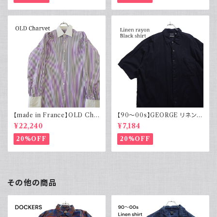
【made in France】OLD Cha
【90～00s】GEORGE リネンレ
rvet ストライプ 切り替え 紫
ーヨンシャツ 黒 ボックスシルエ
¥22,240
¥7,184
ット XL
20%OFF
20%OFF
その他の商品