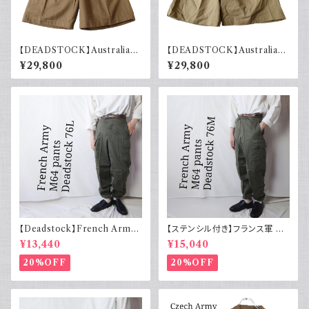
【DEADSTOCK】Australian
【DEADSTOCK】Australian
army オーストラリア軍 グルカ
army オーストラリア軍 グルカ
¥29,800
¥29,800
ショーツ 40s デッドストック フ
ショーツ 40s デッドストック フ
ラッシャー付き ユーロヴィンテ
ラッシャー付き ユーロヴィンテ
ージ ユーロミリタリー 古着 19
ージ ユーロミリタリー 古着 19
44年製
43年製
【Deadstock】French Army
【ステンシル付き】フランス軍 M
フランス軍 M64 カーゴパンツ
64 カーゴパンツ デッドストック
¥13,440
¥15,040
実物 76L
76M
20%OFF
20%OFF