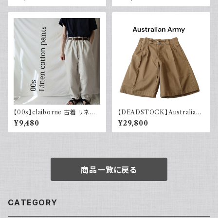
ト 刺繍入り
ネンコットン イージーパンツ 古
着
【00s】claiborne 古着 リネン
【DEADSTOCK】Australian
コットンパンツ ツータック
army オーストラリア軍 グルカ
¥9,480
¥29,800
ショーツ 40s デッドストック フ
ラッシャー付き ユーロヴィンテ
ージ ユーロミリタリー 古着 19
44年製
商品一覧に戻る
CATEGORY