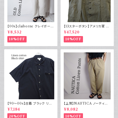
【00s】claiborne クレイボーン
【13スターボタン】アメリカ軍 M
リネンコットンパンツ ツータック
43 HBT ジャケット パッチ 軍物
¥8,532
¥47,520
実物
10%OFF
10%OFF
【90～00s】古着 ブラック リネ
【上質】NAUTICA ノーティカ
ンコットンシャツ 黒 ボックスシ
コットンリネンパンツ ツータック
¥7,184
¥8,082
ルエット
20%OFF
10%OFF