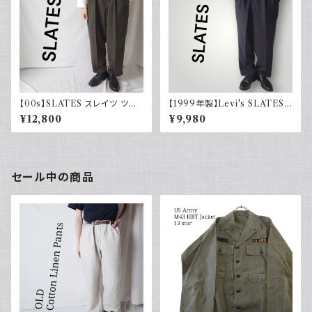
【00s】SLATES スレイツ ツー
【1999年製】Levi's SLATES
タック スラックス リーバイス Le
スレイツ スラックス ツータック
¥12,800
¥9,980
vi's カーキグリーン 古着
チャコールグレー リーバイス 古
着
セール中の商品