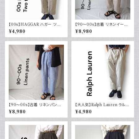
【00s】HAGGAR ハガー ツー
【90～00s】古着 リネンイージ
タックスラックス ポリエステル
ーパンツ 夏 32×30 APT9 カジ
¥4,980
¥8,980
ベージュ 古着 34 29
ュアル
【90～00s】古着 リネンパンツ
【大人気】Ralph Lauren ラルフ
ストライプ ライトブルー 夏 スラ
ローレン チノパン アイボリー
¥8,980
¥4,980
ックス