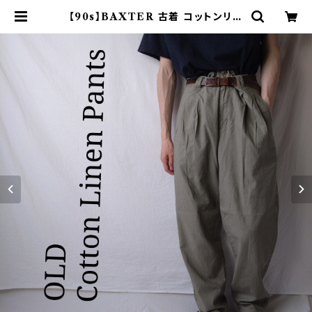
【90s】BAXTER 古着 コットンリネ
ンパンツ ツータック ミリタリーライ
ク | オンライン古着屋 9chord