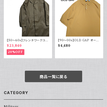
【50～60s】フレンチワークコー
【90～00s】OLD GAP オール
ト ショップコート フレンチヴィン
ドギャップ ポロシャツ 無地 古着
¥23,840
¥4,480
テージ
マスタードイエロー 夏 大きめ
20%OFF
商品一覧に戻る
CATEGORY
Military