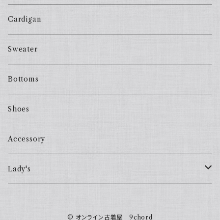
Cardigan
Sweater
Bottoms
Shoes
Accessory
Lady's
one piece
© オンライン古着屋 9chord