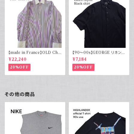
【made in France】OLD Cha
【90～00s】GEORGE リネンレ
rvet ストライプ 切り替え 紫
ーヨンシャツ 黒 ボックスシルエ
¥22,240
¥7,184
ット XL
20%OFF
20%OFF
その他の商品