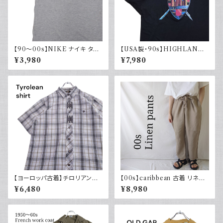
【90～00s】NIKE ナイキ タン
【USA製・90s】HIGHLANDE
クトップ ノースリーブ グレー 白
R 悪魔の戦士 オフィシャルTシ
¥3,980
¥7,980
タグ
ャツ
【ヨーロッパ古着】チロリアンシ
【00s】caribbean 古着 リネン
ャツ 半袖 古着 チェック レトロ
イージーパンツ ドローコード ワ
¥6,480
¥8,980
ユーロ古着 ボックスシルエット
イドパンツ