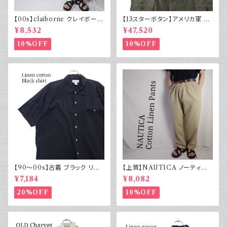
【00s】claiborne クレイボーン
【13スターボタン】アメリカ軍 M
リネンコットンパンツ ツータック
43 HBT ジャケット パッチ 軍物
¥8,532
¥47,520
実物
10%OFF
10%OFF
【90～00s】古着 ブラック リネ
【上質】NAUTICA ノーティカ
ンコットンシャツ 黒 ボックスシ
コットンリネンパンツ ツータック
¥7,184
¥8,082
ルエット
20%OFF
10%OFF