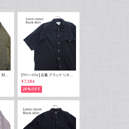
 M43
【90～00s】古着 ブラック リネン
物 実物
コットンシャツ 黒 ボックスシルエッ
¥7,184
ト
20%OFF