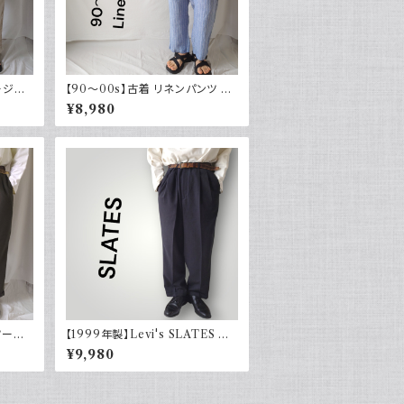
ージー
【90～00s】古着 リネンパンツ ス
カジュア
トライプ ライトブルー 夏 スラック
¥8,980
ス
ツータッ
【1999年製】Levi's SLATES ス
i's
レイツ スラックス ツータック チャ
¥9,980
コールグレー リーバイス 古着