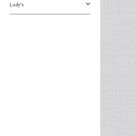
Lady's
one piece
Sweater