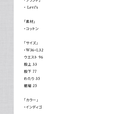
「ブランド」
・ Levi's
「素材」
・コットン
「サイズ」
・W36×L32
ウエスト 96
股上 33
股下 77
わたり 35
裾幅 25
「カラー」
・インディゴ