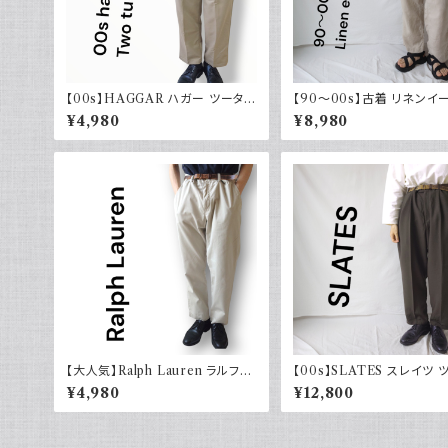
【00s】HAGGAR ハガー ツータッ
【90～00s】古着 リネンイ
クスラックス ポリエステル ベージ
パンツ 夏 32×30 APT9 
¥4,980
¥8,980
ュ 古着 34 29
ル
【大人気】Ralph Lauren ラルフロ
【00s】SLATES スレイツ 
ーレン チノパン アイボリー
ク スラックス リーバイス Lev
¥4,980
¥12,800
カーキグリーン 古着