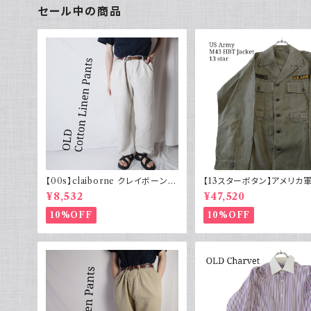
セール中の商品
【00s】claiborne クレイボーン リ
【13スターボタン】アメリカ軍
ネンコットンパンツ ツータック
HBT ジャケット パッチ 軍
¥8,532
¥47,520
10%OFF
10%OFF