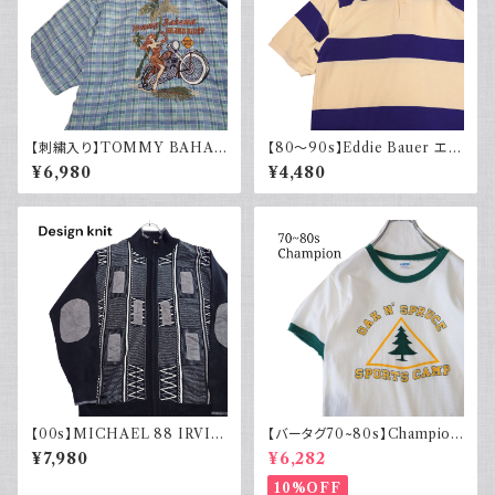
【刺繍入り】TOMMY BAHA
【80～90s】Eddie Bauer エデ
MA トミーバハマ オープンカラ
ィバウアー ポロシャツ 太ボーダ
¥6,980
¥4,480
ーシャツ シルク100％ 開禁 古
ー 黒タグ
着 アメカジ チェック
【00s】MICHAEL 88 IRVIN
【バータグ70~80s】Champion
デザインニット ジップアップ エ
チャンピオン リンガーTシャツ
¥7,980
¥6,282
ルボーパッチ 古着 レトロ モード
染み込み
アクリル
10%OFF