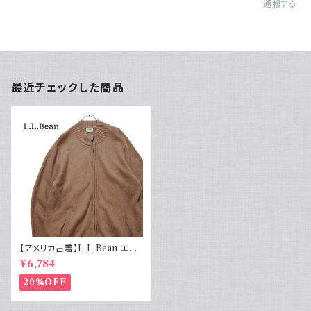
通報する
最近チェックした商品
【アメリカ古着】L.L.Bean エル
エルビーン ドライバーズニット
¥6,784
ベージュ
20%OFF