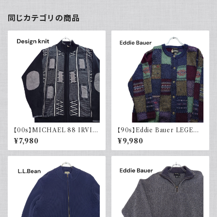
同じカテゴリの商品
【00s】MICHAEL 88 IRVIN
【90s】Eddie Bauer LEGEN
デザインニット ジップアップ エ
D エディーバウアー レジェンド
¥7,980
¥9,980
ルボーパッチ 古着 レトロ モード
総柄ニット カーディガン ウール
アクリル
レトロ 90年代