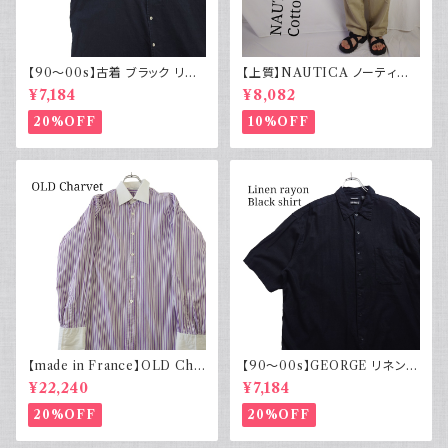
【90～00s】古着 ブラック リネ
【上質】NAUTICA ノーティカ
ンコットンシャツ 黒 ボックスシ
コットンリネンパンツ ツータック
¥7,184
¥8,082
ルエット
20%OFF
10%OFF
【made in France】OLD Cha
【90～00s】GEORGE リネンレ
rvet ストライプ 切り替え 紫
ーヨンシャツ 黒 ボックスシルエ
¥22,240
¥7,184
ット XL
20%OFF
20%OFF