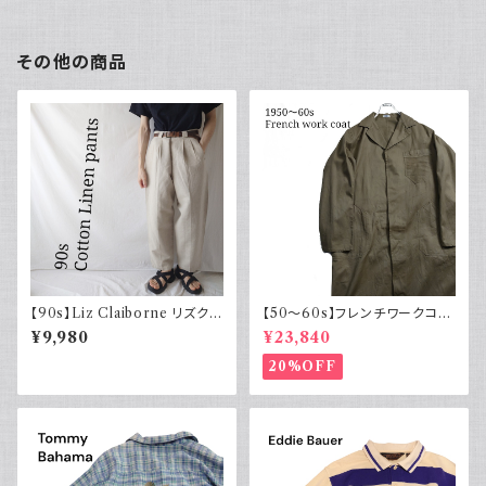
その他の商品
【90s】Liz Claiborne リズクレ
【50～60s】フレンチワークコー
イボーン コットンリネンパンツ
ト ショップコート フレンチヴィン
¥9,980
¥23,840
ツータック ワイド スラックス 古
テージ
着
20%OFF