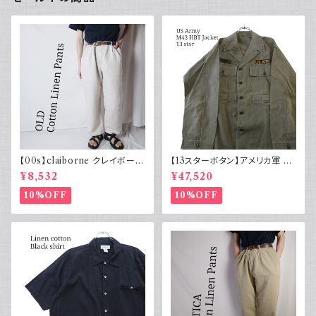
【00s】claiborne クレイボーン
【13スターボタン】アメリカ軍 M
リネンコットンパンツ ツータック
43 HBT ジャケット パッチ 軍物
¥8,532
¥47,520
実物
10%OFF
10%OFF