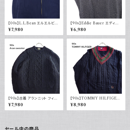
【00s】L.L.Bean エルエルビー
【90s】Eddie Bauer エディー
ン ドライバーズニット リブ編み
バウアー コットンニット ハーフ
¥7,980
¥6,980
ネイビー セーター コットンニッ
ジップ USA製 グレー 90年代
ト 古着 アウトドア
古着
【90s】古着 アランニット フィッ
【90s】TOMMY HILFIGER
シャマンセーター ブラックネイ
トミーヒルフィガー オールドトミ
¥7,980
¥8,980
ビー 黒紺 ウール 90年代 ヴィ
ー チルデンニット コットン セー
ンテージ Vintage
ター ネイビー 刺繍 90年代
セール中の商品