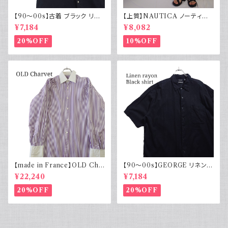
【90～00s】古着 ブラック リネ
【上質】NAUTICA ノーティカ
ンコットンシャツ 黒 ボックスシ
コットンリネンパンツ ツータック
¥7,184
¥8,082
ルエット
20%OFF
10%OFF
【made in France】OLD Cha
【90～00s】GEORGE リネンレ
rvet ストライプ 切り替え 紫
ーヨンシャツ 黒 ボックスシルエ
¥22,240
¥7,184
ット XL
20%OFF
20%OFF