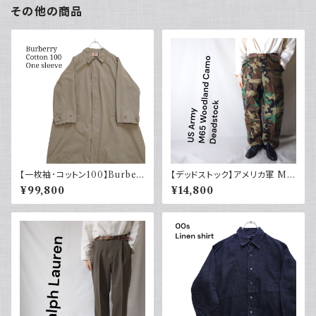
その他の商品
【一枚袖･コットン100】Burber
【デッドストック】アメリカ軍 M6
ry バーバリー コート コマンダ
5 フィールドカーゴパンツ ウッド
¥99,800
¥14,800
ーII
ランドカモ 迷彩柄 US Army D
EADSTOCK 80s Small Reg
ular