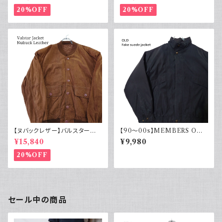
ヴィンテージ 紺
ンテージ 黒
20%OFF
20%OFF
【ヌバックレザー】バルスター型
【90～00s】MEMBERS ONL
ブルゾンジャケット ヴァルスター
Y メンバーズオンリー フェード
¥15,840
¥9,980
ヴィンテージ
スエード ブルゾンジャケット ス
ウェード フェードブラック ライナ
20%OFF
ー付き ポリエステル 90年代 2
000年代
セール中の商品