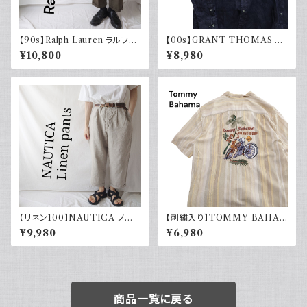
【90s】Ralph Lauren ラルフロ
【00s】GRANT THOMAS 古
ーレン ツータックスラックス ウ
着 長袖リネンシャツ ネイビー
¥10,800
¥8,980
ール カーキ 古着 TALONジッ
アメカジ古着
プ
【リネン100】NAUTICA ノー
【刺繍入り】TOMMY BAHA
ティカ ツータックパンツ スラック
MA トミーバハマ オープンカラ
¥9,980
¥6,980
ス 古着 ワイドパンツ
ーシャツ シルク100％ 開禁 古
着 アメカジ ストライプ
商品一覧に戻る