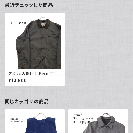
最近チェックした商品
アメリカ古着】L.L.Bean エルエ
ルビーン ハンティングジャケット
¥13,800
カーキ
同じカテゴリの商品