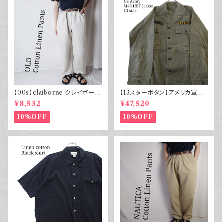
【00s】claiborne クレイボーン
【13スターボタン】アメリカ軍 M
リネンコットンパンツ ツータック
43 HBT ジャケット パッチ 軍物
¥8,532
¥47,520
実物
10%OFF
10%OFF