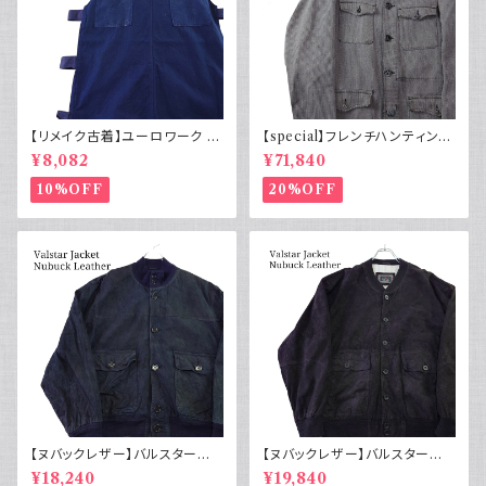
【リメイク古着】ユーロワーク ベ
【special】フレンチハンティング
スト フランス軍GAOモチーフ 管
ジャケット コットンピケ 動物ボ
¥8,082
¥71,840
理番号E217
タン50s
10%OFF
20%OFF
【ヌバックレザー】バルスター型
【ヌバックレザー】バルスター型
ブルゾンジャケット ユーロ古着
ブルゾンジャケット イタリア ヴィ
¥18,240
¥19,840