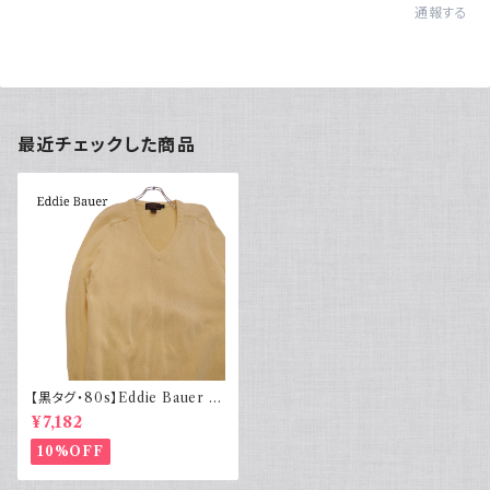
通報する
最近チェックした商品
【黒タグ・80s】Eddie Bauer エ
ディーバウアー コットンニット V
¥7,182
10%OFF