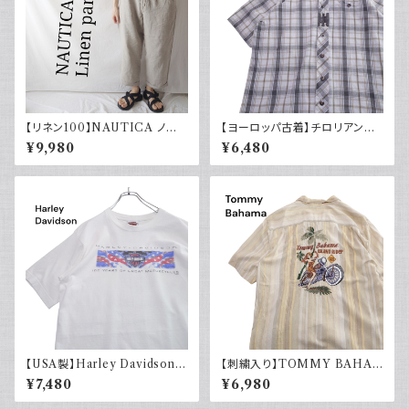
【リネン100】NAUTICA ノー
【ヨーロッパ古着】チロリアンシ
ティカ ツータックパンツ スラック
ャツ 半袖 古着 チェック レトロ
¥9,980
¥6,480
ス 古着 ワイドパンツ
ユーロ古着 ボックスシルエット
【USA製】Harley Davidson
【刺繍入り】TOMMY BAHA
ハーレーダビッドソン プリントT
MA トミーバハマ オープンカラ
¥7,480
¥6,980
シャツ 古着 ホワイト 白 2002
ーシャツ シルク100％ 開禁 古
年 100周年
着 アメカジ ストライプ