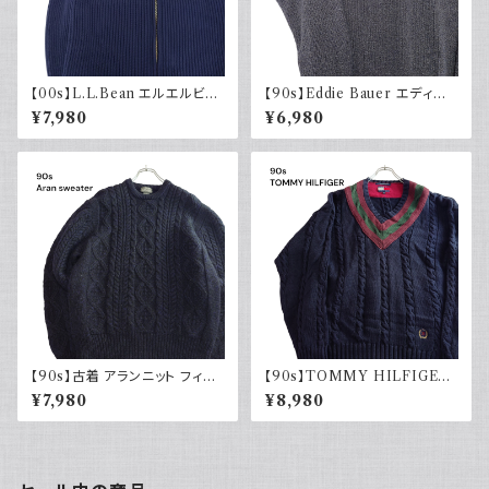
【00s】L.L.Bean エルエルビー
【90s】Eddie Bauer エディー
ン ドライバーズニット リブ編み
バウアー コットンニット ハーフ
¥7,980
¥6,980
ネイビー セーター コットンニッ
ジップ USA製 グレー 90年代
ト 古着 アウトドア
古着
【90s】古着 アランニット フィッ
【90s】TOMMY HILFIGER
シャマンセーター ブラックネイ
トミーヒルフィガー オールドトミ
¥7,980
¥8,980
ビー 黒紺 ウール 90年代 ヴィ
ー チルデンニット コットン セー
ンテージ Vintage
ター ネイビー 刺繍 90年代