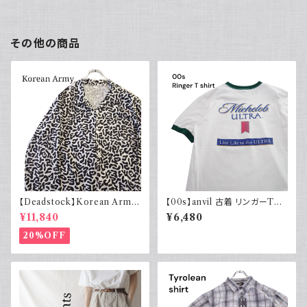
その他の商品
【Deadstock】Korean Army
【00s】anvil 古着 リンガーTシ
韓国軍 バクテリアカモジャケッ
ャツ 両面プリント ビール Mich
¥11,840
¥6,480
ト
elob ULTRA ホワイト グリー
ン 白T
20%OFF