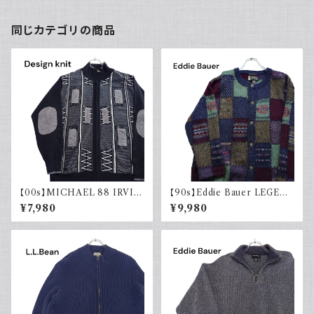
同じカテゴリの商品
【00s】MICHAEL 88 IRVIN
【90s】Eddie Bauer LEGEN
デザインニット ジップアップ エ
D エディーバウアー レジェンド
¥7,980
¥9,980
ルボーパッチ 古着 レトロ モード
総柄ニット カーディガン ウール
アクリル
レトロ 90年代