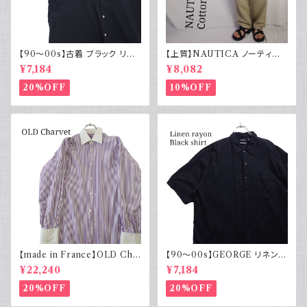
【90～00s】古着 ブラック リネ
【上質】NAUTICA ノーティカ
ンコットンシャツ 黒 ボックスシ
コットンリネンパンツ ツータック
¥7,184
¥8,082
ルエット
20%OFF
10%OFF
【made in France】OLD Cha
【90～00s】GEORGE リネンレ
rvet ストライプ 切り替え 紫
ーヨンシャツ 黒 ボックスシルエ
¥22,240
¥7,184
ット XL
20%OFF
20%OFF