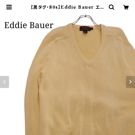
【黒タグ・80s】Eddie Bauer エデ
ィーバウアー コットンニット V | オン
ライン古着屋 9chord