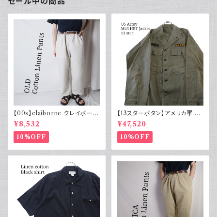
セール中の商品
【00s】claiborne クレイボーン
【13スターボタン】アメリカ軍 M
リネンコットンパンツ ツータック
43 HBT ジャケット パッチ 軍物
¥8,532
¥47,520
実物
10%OFF
10%OFF