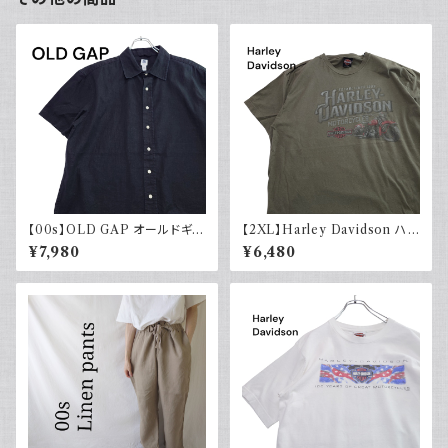
【00s】OLD GAP オールドギャ
【2XL】Harley Davidson ハ
ップ コットンリネンシャツ ブラッ
ーレーダビッドソン プリントTシ
¥7,980
¥6,480
ク 黒 古着 半袖
ャツ 古着 カーキグリーン