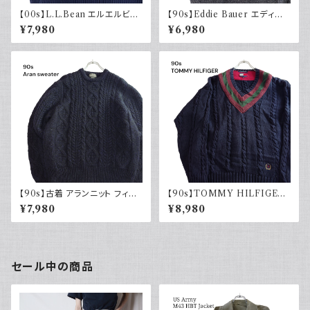
【00s】L.L.Bean エルエルビー
【90s】Eddie Bauer エディー
ン ドライバーズニット リブ編み
バウアー コットンニット ハーフ
¥7,980
¥6,980
ネイビー セーター コットンニッ
ジップ USA製 グレー 90年代
ト 古着 アウトドア
古着
【90s】古着 アランニット フィッ
【90s】TOMMY HILFIGER
シャマンセーター ブラックネイ
トミーヒルフィガー オールドトミ
¥7,980
¥8,980
ビー 黒紺 ウール 90年代 ヴィ
ー チルデンニット コットン セー
ンテージ Vintage
ター ネイビー 刺繍 90年代
セール中の商品