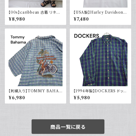
【00s】caribbean 古着 リネン
【USA製】Harley Davidson
イージーパンツ ドローコード ワ
ハーレーダビッドソン プリントT
¥8,980
¥7,480
イドパンツ
シャツ 古着 ホワイト 白 2002
年 100周年
【刺繍入り】TOMMY BAHA
【1994年製】DOCKERS ドッカ
MA トミーバハマ オープンカラ
ーズ チェックシャツ ボタンダウ
¥6,980
¥5,980
ーシャツ シルク100％ 開禁 古
ン 古着 アメカジ リーバイス 長
着 アメカジ チェック
袖
商品一覧に戻る