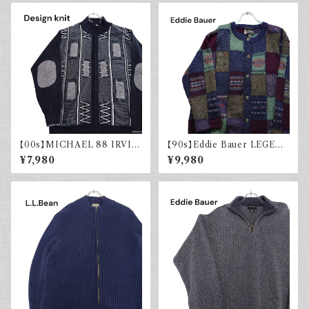
【00s】MICHAEL 88 IRVIN
【90s】Eddie Bauer LEGEN
デザインニット ジップアップ エ
D エディーバウアー レジェンド
¥7,980
¥9,980
ルボーパッチ 古着 レトロ モード
総柄ニット カーディガン ウール
アクリル
レトロ 90年代