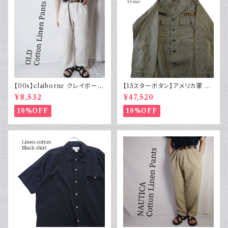
【00s】claiborne クレイボーン
【13スターボタン】アメリカ軍 M
リネンコットンパンツ ツータック
43 HBT ジャケット パッチ 軍物
¥8,532
¥47,520
実物
10%OFF
10%OFF