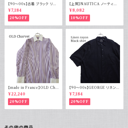
【90～00s】古着 ブラック リネ
【上質】NAUTICA ノーティカ
ンコットンシャツ 黒 ボックスシ
コットンリネンパンツ ツータック
¥7,184
¥8,082
ルエット
20%OFF
10%OFF
【made in France】OLD Cha
【90～00s】GEORGE リネンレ
rvet ストライプ 切り替え 紫
ーヨンシャツ 黒 ボックスシルエ
¥22,240
¥7,184
ット XL
20%OFF
20%OFF
その他の商品