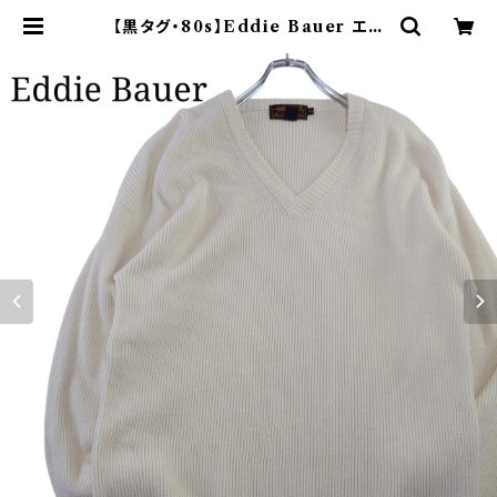
【黒タグ・80s】Eddie Bauer エデ
ィーバウアー コットンニット 白 | オ
ンライン古着屋 9chord