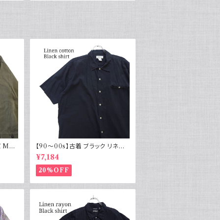
ネイビー 刺繍 90年代
 M43
【90～00s】古着 ブラック リネン
物 実物
コットンシャツ 黒 ボックスシルエッ
¥7,184
ト
20%OFF