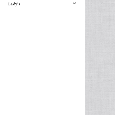
Lady's
one piece
Sweater