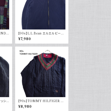
GEND
【00s】L.L.Bean エルエルビーン
 総柄
ドライバーズニット リブ編み ネイ
¥7,980
レトロ
ビー セーター コットンニット 古着
アウトドア
ィッシャ
【90s】TOMMY HILFIGER ト
ー 黒
ミーヒルフィガー オールドトミー
¥8,980
ージ V
チルデンニット コットン セーター