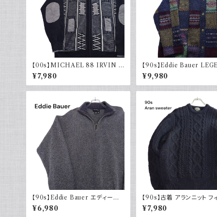
【00s】MICHAEL 88 IRVIN デ
【90s】Eddie Bauer LE
ザインニット ジップアップ エルボ
エディーバウアー レジェンド
¥7,980
¥9,980
ーパッチ 古着 レトロ モード アクリ
ニット カーディガン ウール 
ル
90年代
【90s】Eddie Bauer エディーバ
【90s】古着 アランニット フ
ウアー コットンニット ハーフジップ
マンセーター ブラックネイビ
¥6,980
¥7,980
USA製 グレー 90年代 古着
紺 ウール 90年代 ヴィンテ