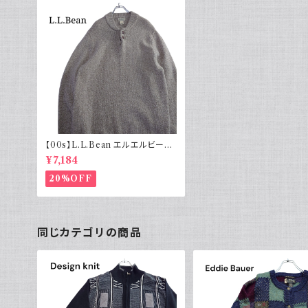
【00s】L.L.Bean エルエルビーン
ハーフボタン くるみ ウールニット
¥7,184
20%OFF
同じカテゴリの商品