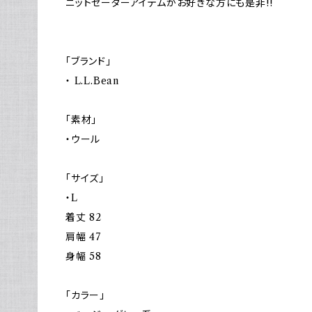
ニットセーターアイテムがお好きな方にも是非!!
「ブランド」
・ L.L.Bean
「素材」
・ウール
「サイズ」
・L
着丈 82
肩幅 47
身幅 58
「カラー」