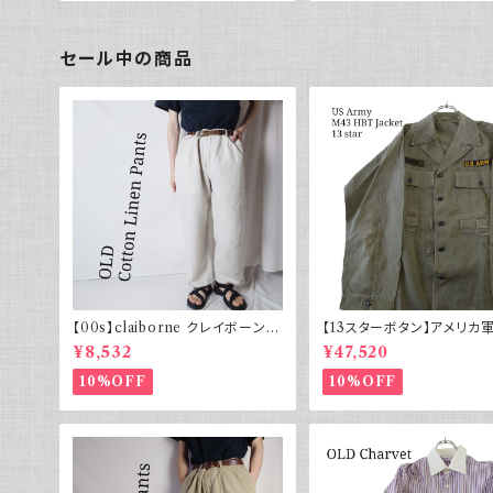
intage
セール中の商品
【00s】claiborne クレイボーン リ
【13スターボタン】アメリカ軍
ネンコットンパンツ ツータック
HBT ジャケット パッチ 軍
¥8,532
¥47,520
10%OFF
10%OFF