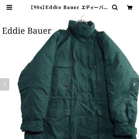
【90s】Eddie Bauer エディーバウ
アー グースダウンジャケット 緑 | オ
ンライン古着屋 9chord