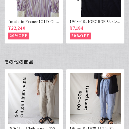
【made in France】OLD Cha
【90～00s】GEORGE リネンレ
rvet ストライプ 切り替え 紫
ーヨンシャツ 黒 ボックスシルエ
¥22,240
¥7,184
ット XL
20%OFF
20%OFF
その他の商品
【90s】Liz Claiborne リズクレ
【90～00s】古着 リネンパンツ