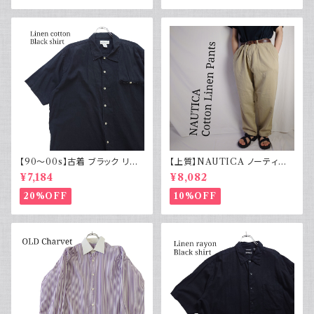
【90～00s】古着 ブラック リネ
【上質】NAUTICA ノーティカ
ンコットンシャツ 黒 ボックスシ
コットンリネンパンツ ツータック
¥7,184
¥8,082
ルエット
20%OFF
10%OFF