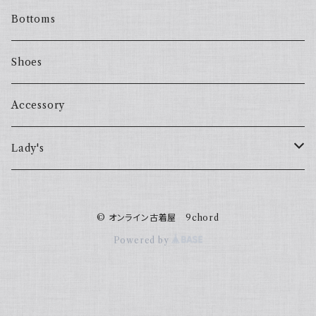
Bottoms
Shoes
Accessory
Lady's
one piece
© オンライン古着屋 9chord
Sweater
Powered by