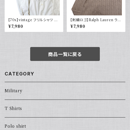
【70s】vintage フリルシャツ ヴ
【刺繍ロゴ】Ralph Lauren ラル
ィンテージ古着 長袖シャツ ドレ
フローレン ケーブル編みニット
¥7,980
¥7,980
スシャツ 白 ホワイト系 1970年
ベージュ
代 レトロ
商品一覧に戻る
CATEGORY
Military
T Shirts
Polo shirt