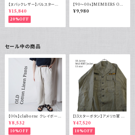
【ヌバックレザー】バルスター型
【90～00s】MEMBERS ONL
ブルゾンジャケット ヴァルスター
Y メンバーズオンリー フェード
¥15,840
¥9,980
ヴィンテージ
スエード ブルゾンジャケット ス
ウェード フェードブラック ライナ
20%OFF
ー付き ポリエステル 90年代 2
000年代
セール中の商品
【00s】claiborne クレイボーン
【13スターボタン】アメリカ軍 M
リネンコットンパンツ ツータック
43 HBT ジャケット パッチ 軍物
¥8,532
¥47,520
実物
10%OFF
10%OFF