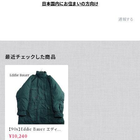
日本国内にお住まいの方向け
通報する
最近チェックした商品
【90s】Eddie Bauer エディー
バウアー グースダウンジャケッ
¥10,240
ト 緑