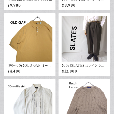
イボーン コットンリネンパンツ
ストライプ ライトブルー 夏 スラ
¥9,980
¥8,980
ツータック ワイド スラックス 古
ックス
着
【90～00s】OLD GAP オール
【00s】SLATES スレイツ ツー
ドギャップ ポロシャツ 無地 古着
タック スラックス リーバイス Le
¥4,480
¥12,800
マスタードイエロー 夏 大きめ
vi's カーキグリーン 古着