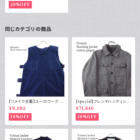
20%OFF
同じカテゴリの商品
【リメイク古着】ユーロワーク ベ
【special】フレンチハンティング
スト フランス軍GAOモチーフ 管
ジャケット コットンピケ 動物ボ
¥8,082
¥71,840
理番号E217
タン50s
10%OFF
20%OFF