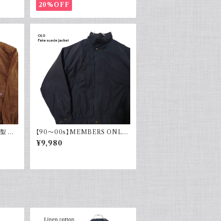
20%OFF
型 ブ
【90～00s】MEMBERS ONLY
ー ヴィ
メンバーズオンリー フェードスエ
¥9,980
ード ブルゾンジャケット スウェー
ド フェードブラック ライナー付き
ポリエステル 90年代 2000年代