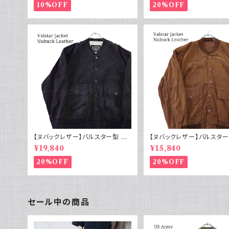
10%OFF
20%OFF
【ヌバックレザー】バルスター型 ブ
【ヌバックレザー】バルスター
ルゾンジャケット イタリア ヴィンテ
ルゾンジャケット ヴァルスタ
¥19,840
¥15,840
ージ 黒
ンテージ
20%OFF
20%OFF
セール中の商品