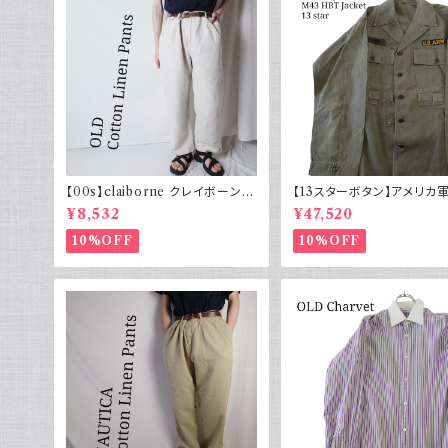
【00s】claiborne クレイボーン リ
【13スターボタン】アメリカ軍
ネンコットンパンツ ツータック
HBT ジャケット パッチ 軍
¥8,532
¥47,520
10%OFF
10%OFF