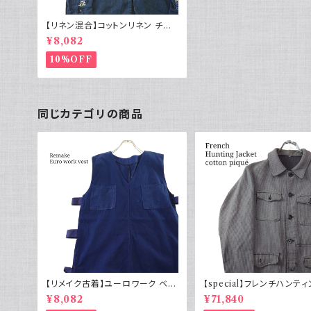
【リネン混合】コットンリネン チャ
イナジャケット チャイナボタン 古
¥8,082
着
10%OFF
同じカテゴリの商品
【リメイク古着】ユーロワーク ベス
【special】フレンチハンテ
ト フランス軍GAOモチーフ 管理
ャケット コットンピケ 動物ボ
¥8,082
¥71,840
番号E217
0s