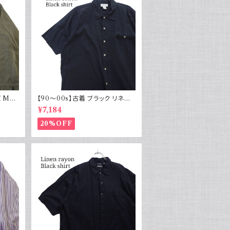
 M43
【90～00s】古着 ブラック リネン
物 実物
コットンシャツ 黒 ボックスシルエッ
¥7,184
ト
20%OFF