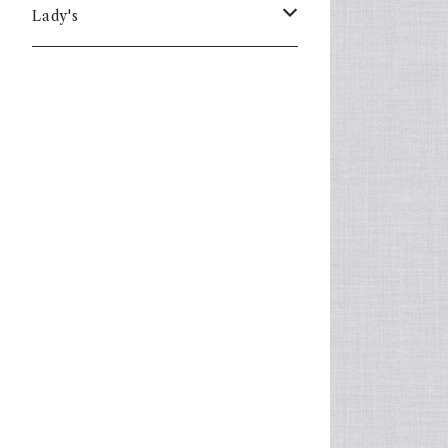
Lady's
one piece
Sweater