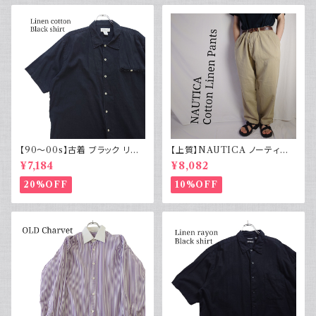
【90～00s】古着 ブラック リネ
【上質】NAUTICA ノーティカ
ンコットンシャツ 黒 ボックスシ
コットンリネンパンツ ツータック
¥7,184
¥8,082
ルエット
20%OFF
10%OFF