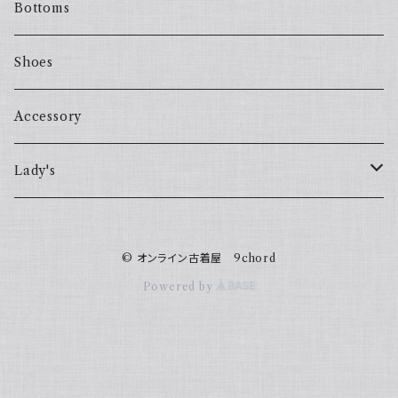
Bottoms
Shoes
Accessory
Lady's
one piece
© オンライン古着屋 9chord
Sweater
Powered by