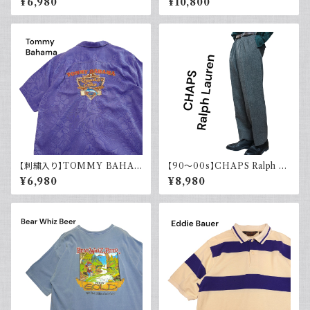
¥6,980
¥10,800
ーシャツ シルク100％ 開禁 古
ール カーキ 古着 TALONジッ
着 アメカジ ストライプ
プ
【刺繍入り】TOMMY BAHA
【90～00s】CHAPS Ralph La
MA トミーバハマ オープンカラ
uren チャップス ラルフローレン
¥6,980
¥8,980
ーシャツ シルク100％ 開禁 古
着 アメカジ パープル