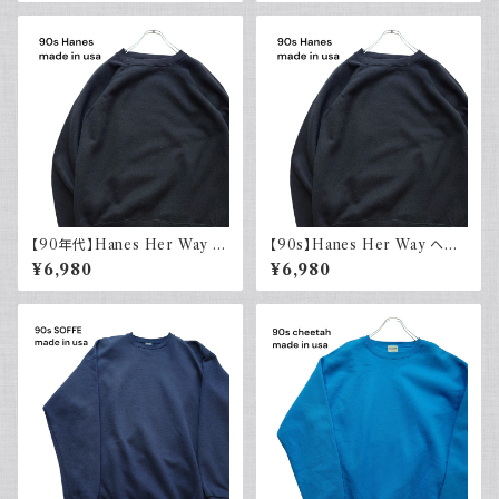
USA製 古着
【90年代】Hanes Her Way ヘ
【90s】Hanes Her Way ヘイ
インズ Plain sweatshirt 無地
ンズ Plain sweatshirt 無地ス
¥6,980
¥6,980
スウェット ブラック 黒 ラグラン
ウェット ブラック 黒 ラグランス
スリーブ USA製 アメリカ古着
リーブ USA製 古着
90s