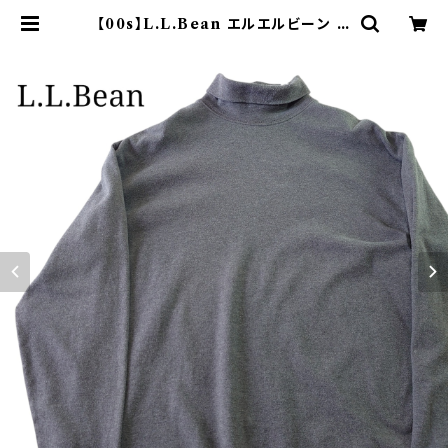
【00s】L.L.Bean エルエルビーン タ
ートルネックカットソー インナー グ
レー | オンライン古着屋 9chord