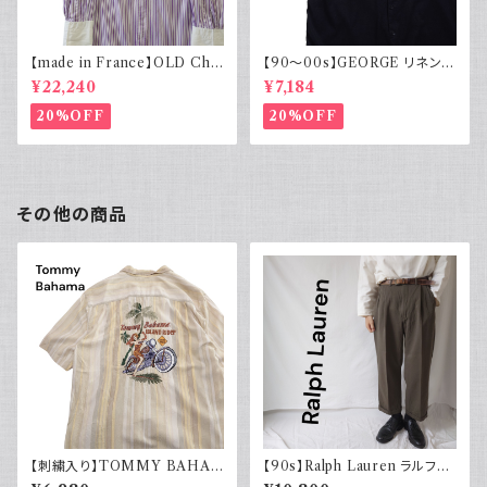
【made in France】OLD Cha
【90～00s】GEORGE リネンレ
rvet ストライプ 切り替え 紫
ーヨンシャツ 黒 ボックスシルエ
¥22,240
¥7,184
ット XL
20%OFF
20%OFF
その他の商品
【刺繍入り】TOMMY BAHA
【90s】Ralph Lauren ラルフロ
MA トミーバハマ オープンカラ
ーレン ツータックスラックス ウ