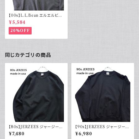
【00s】L.L.Bean エルエルビー
ン タートルネックカットソー イン
¥5,584
ナー グレー
20%OFF
同じカテゴリの商品
【80s】JERZEES ジャージーズ
【90s】JERZEES ジャージーズ
Plain sweatshirt 無地スウェッ
Plain sweatshirt 無地スウェッ
¥7,480
¥6,980
ト ブラック 黒 ラグランスリーブ
ト ブラック 黒 USA製 古着