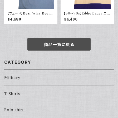
【フェード】Bear Whiz Beer
【80～90s】Eddie Bauer エデ
プリントTシャツ 両面プリント バ
ィバウアー ポロシャツ 太ボーダ
¥4,480
¥4,480
ックプリント 古着 XL COMFO
ー 黒タグ
RT COLORS コンフォートカラ
ーズ
商品一覧に戻る
CATEGORY
Military
T Shirts
Polo shirt