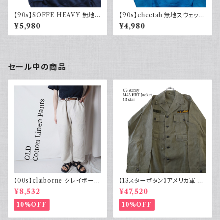
【90s】SOFFE HEAVY 無地ス
【90s】cheetah 無地スウェット
ウェット Plain sweatshirt 90
Plain sweatshirt 水色 ライト
¥5,980
¥4,980
年代 古着 USA製
ブルー 古着 USA製
セール中の商品
【00s】claiborne クレイボーン
【13スターボタン】アメリカ軍 M
リネンコットンパンツ ツータック
43 HBT ジャケット パッチ 軍物
¥8,532
¥47,520
実物
10%OFF
10%OFF