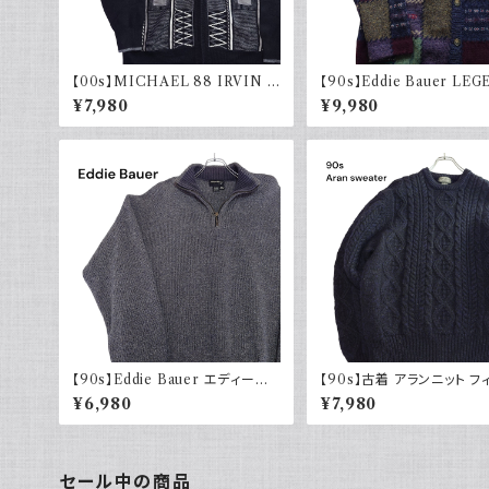
【00s】MICHAEL 88 IRVIN デ
【90s】Eddie Bauer LE
ザインニット ジップアップ エルボ
エディーバウアー レジェンド
¥7,980
¥9,980
ーパッチ 古着 レトロ モード アクリ
ニット カーディガン ウール 
ル
90年代
【90s】Eddie Bauer エディーバ
【90s】古着 アランニット フ
ウアー コットンニット ハーフジップ
マンセーター ブラックネイビ
¥6,980
¥7,980
USA製 グレー 90年代 古着
紺 ウール 90年代 ヴィンテ
intage
セール中の商品