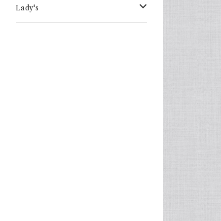
Lady's
one piece
Sweater