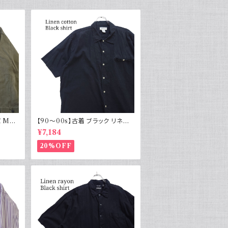
 M43
【90～00s】古着 ブラック リネン
物 実物
コットンシャツ 黒 ボックスシルエッ
¥7,184
ト
20%OFF