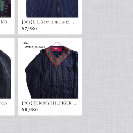
GEND
【00s】L.L.Bean エルエルビーン
 総柄
ドライバーズニット リブ編み ネイ
¥7,980
レトロ
ビー セーター コットンニット 古着
アウトドア
ィッシャ
【90s】TOMMY HILFIGER ト
ー 黒
ミーヒルフィガー オールドトミー
¥8,980
ージ V
チルデンニット コットン セーター
ネイビー 刺繍 90年代