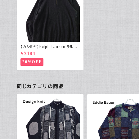
【カシミヤ】Ralph Lauren ラルフ
ローレン ハーフジップセーター カ
¥7,184
シミア ウール ブラック
20%OFF
同じカテゴリの商品