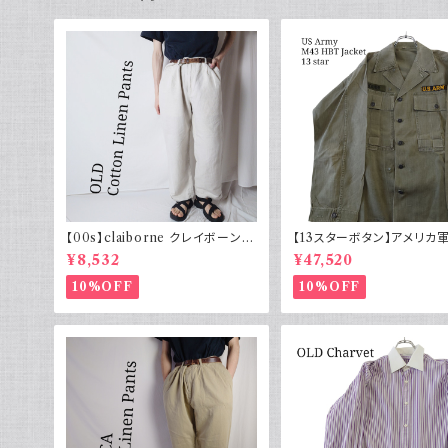
【00s】claiborne クレイボーン リ
【13スターボタン】アメリカ軍
ネンコットンパンツ ツータック
HBT ジャケット パッチ 軍
¥8,532
¥47,520
10%OFF
10%OFF